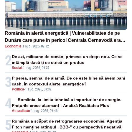
România în alertă energetică | Vulnerabilitatea de pe
Dunăre care pune în pericol Centrala Cernavodă era
Economie
·
1 aug. 2026, 09:32
cunoscută de pe vremea lui Ceaușescu
2
De azi, milioane de români primesc un drept nou. Ce se
întâmplă dacă ți se strică un produs
Social
-
1 aug. 2026, 09:37
3
Piperea, semnal de alarmă. De ce este bine să avem bani
cash, în contextul alertei energetice?
Politica
-
1 aug. 2026, 09:39
4
România, la limita tehnică a importurilor de energie.
Prețurile cresc alarmant - Analiză Realitatea Plus
Actualitate
-
1 aug. 2026, 09:46
5
România a scăpat de retrogradarea economiei. Agenția
Fitch menține ratingul „BBB-” cu perspectivă negativă