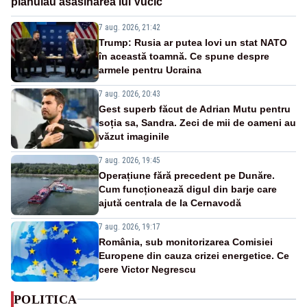
plănuiau asasinarea lui Vučić
7 aug. 2026, 21:42
Trump: Rusia ar putea lovi un stat NATO
în această toamnă. Ce spune despre
armele pentru Ucraina
7 aug. 2026, 20:43
Gest superb făcut de Adrian Mutu pentru
soția sa, Sandra. Zeci de mii de oameni au
văzut imaginile
7 aug. 2026, 19:45
Operațiune fără precedent pe Dunăre.
Cum funcționează digul din barje care
ajută centrala de la Cernavodă
7 aug. 2026, 19:17
România, sub monitorizarea Comisiei
Europene din cauza crizei energetice. Ce
cere Victor Negrescu
POLITICA