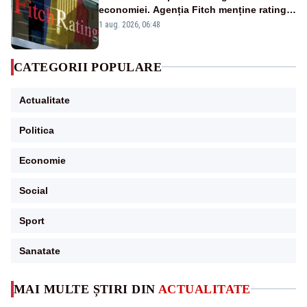
economiei. Agenția Fitch menține ratingul
„BBB-” cu perspectivă negativă
1 aug. 2026, 06:48
CATEGORII POPULARE
Actualitate
Politica
Economie
Social
Sport
Sanatate
MAI MULTE ȘTIRI DIN
ACTUALITATE