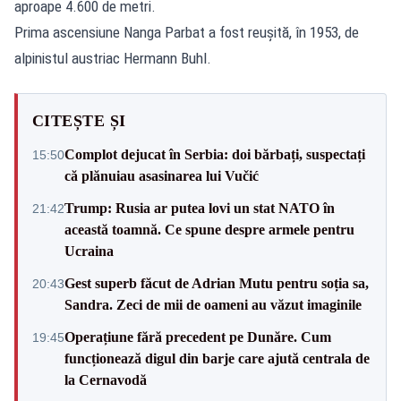
aproape 4.600 de metri.
Prima ascensiune Nanga Parbat a fost reuşită, în 1953, de
alpinistul austriac Hermann Buhl.
CITEȘTE ȘI
Complot dejucat în Serbia: doi bărbați, suspectați
15:50
că plănuiau asasinarea lui Vučić
Trump: Rusia ar putea lovi un stat NATO în
21:42
această toamnă. Ce spune despre armele pentru
Ucraina
Gest superb făcut de Adrian Mutu pentru soția sa,
20:43
Sandra. Zeci de mii de oameni au văzut imaginile
Operațiune fără precedent pe Dunăre. Cum
19:45
funcționează digul din barje care ajută centrala de
la Cernavodă