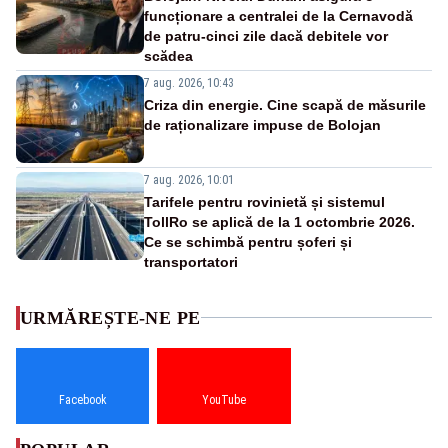
funcționare a centralei de la Cernavodă
de patru-cinci zile dacă debitele vor
scădea
7 aug. 2026, 10:43
Criza din energie. Cine scapă de măsurile
de raționalizare impuse de Bolojan
7 aug. 2026, 10:01
Tarifele pentru rovinietă și sistemul
TollRo se aplică de la 1 octombrie 2026.
Ce se schimbă pentru șoferi și
transportatori
URMĂREȘTE-NE PE
Facebook
YouTube