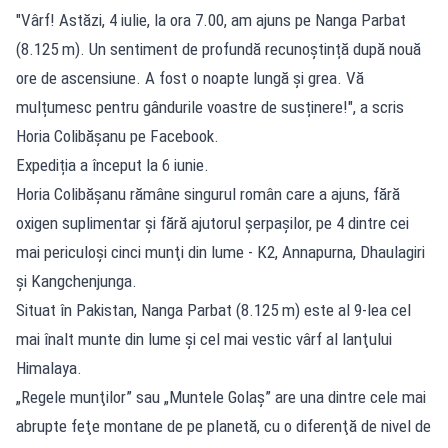
"Vârf! Astăzi, 4 iulie, la ora 7.00, am ajuns pe Nanga Parbat
(8.125 m). Un sentiment de profundă recunoștință după nouă
ore de ascensiune. A fost o noapte lungă și grea. Vă
mulțumesc pentru gândurile voastre de susținere!", a scris
Horia Colibășanu pe Facebook.
Expediția a început la 6 iunie.
Horia Colibăşanu rămâne singurul român care a ajuns, fără
oxigen suplimentar şi fără ajutorul şerpaşilor, pe 4 dintre cei
mai periculoşi cinci munţi din lume - K2, Annapurna, Dhaulagiri
şi Kangchenjunga.
Situat în Pakistan, Nanga Parbat (8.125 m) este al 9-lea cel
mai înalt munte din lume şi cel mai vestic vârf al lanţului
Himalaya.
„Regele munţilor” sau „Muntele Golaş” are una dintre cele mai
abrupte feţe montane de pe planetă, cu o diferenţă de nivel de