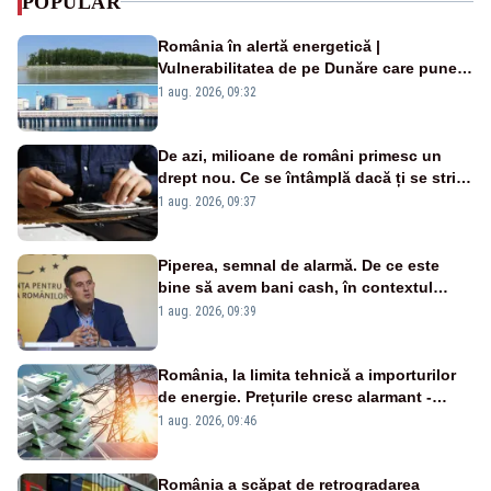
POPULAR
România în alertă energetică |
Vulnerabilitatea de pe Dunăre care pune
în pericol Centrala Cernavodă era
1 aug. 2026, 09:32
cunoscută de pe vremea lui Ceaușescu
De azi, milioane de români primesc un
drept nou. Ce se întâmplă dacă ți se strică
un produs
1 aug. 2026, 09:37
Piperea, semnal de alarmă. De ce este
bine să avem bani cash, în contextul
alertei energetice?
1 aug. 2026, 09:39
România, la limita tehnică a importurilor
de energie. Prețurile cresc alarmant -
Analiză Realitatea Plus
1 aug. 2026, 09:46
România a scăpat de retrogradarea