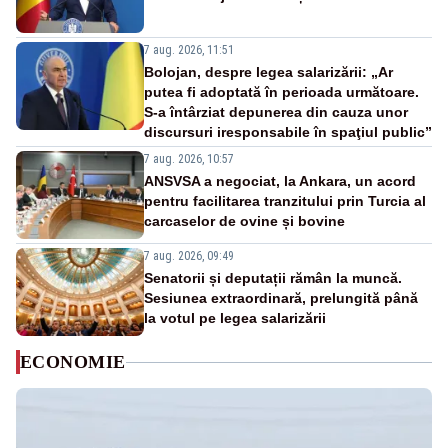
7 aug. 2026, 11:51
Bolojan, despre legea salarizării: „Ar
putea fi adoptată în perioada următoare.
S-a întârziat depunerea din cauza unor
discursuri iresponsabile în spaţiul public”
7 aug. 2026, 10:57
ANSVSA a negociat, la Ankara, un acord
pentru facilitarea tranzitului prin Turcia al
carcaselor de ovine și bovine
7 aug. 2026, 09:49
Senatorii și deputații rămân la muncă.
Sesiunea extraordinară, prelungită până
la votul pe legea salarizării
ECONOMIE