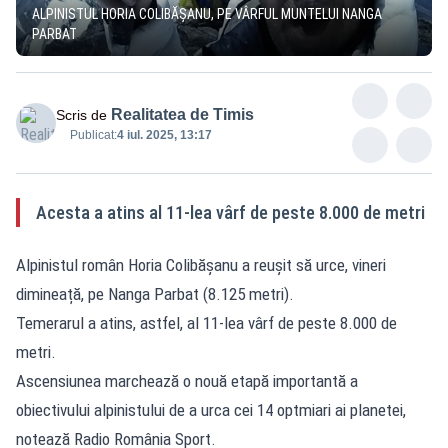
ALPINISTUL HORIA COLIBĂŞANU, PE VÂRFUL MUNTELUI NANGA
PARBAT
Realitatea de Timis
Scris de
Publicat:
4 iul. 2025, 13:17
Acesta a atins al 11-lea vârf de peste 8.000 de metri
Alpinistul român Horia Colibăşanu a reuşit să urce, vineri
dimineață, pe Nanga Parbat (8.125 metri).
Temerarul a atins, astfel, al 11-lea vârf de peste 8.000 de
metri.
Ascensiunea marchează o nouă etapă importantă a
obiectivului alpinistului de a urca cei 14 optmiari ai planetei,
notează Radio România Sport.