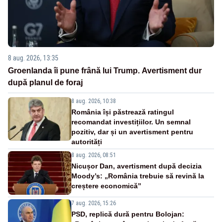
8 aug. 2026, 13:35
Groenlanda îi pune frână lui Trump. Avertisment dur
după planul de foraj
8 aug. 2026, 10:38
România își păstrează ratingul
recomandat investițiilor. Un semnal
pozitiv, dar și un avertisment pentru
autorități
8 aug. 2026, 08:51
Nicușor Dan, avertisment după decizia
Moody’s: „România trebuie să revină la
creștere economică”
7 aug. 2026, 15:26
PSD, replică dură pentru Bolojan: