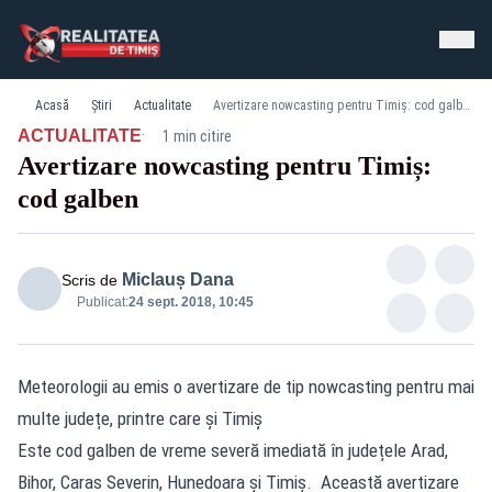
Acasă
Știri
Actualitate
Avertizare nowcasting pentru Timiș: cod galben
·
ACTUALITATE
1 min citire
Avertizare nowcasting pentru Timiș:
cod galben
Miclauș Dana
Scris de
Publicat:
24 sept. 2018, 10:45
Meteorologii au emis o avertizare de tip nowcasting pentru mai
multe județe, printre care și Timiș
Este cod galben de vreme severă imediată în județele Arad,
Bihor, Caras Severin, Hunedoara și Timiș. Această avertizare