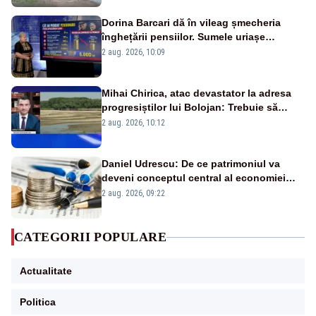
Dorina Barcari dă în vileag șmecheria
înghețării pensiilor. Sumele uriașe
pierdute de fiecare român
2 aug. 2026, 10:09
Mihai Chirica, atac devastator la adresa
progresiștilor lui Bolojan: Trebuie să
protejăm și natura, dar nu șținem omaneii
2 aug. 2026, 10:12
în stare permanentă de alertă
Daniel Udrescu: De ce patrimoniul va
deveni conceptul central al economiei
viitoare?
2 aug. 2026, 09:22
CATEGORII POPULARE
Actualitate
Politica