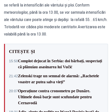
se referă la intensificări ale vântului și ploi.Conform
meteorologilor, până la ora 13.00, se vor semnala intensificări
ale vântului care poate atinge și depăși la rafală 55...65 km/h.
Totodată vor cădea ploi moderate cantitativ.Avertizarea este
valabilă până la ora 13.00.
CITEȘTE ȘI
Complot dejucat în Serbia: doi bărbați, suspectați
15:50
că plănuiau asasinarea lui Vučić
Zelenski trage un semnal de alarmă: „Rachetele
21:42
voastre ar putea salva vieți”
Operațiune contra cronometru pe Dunăre.
20:07
Ultimele două barje sunt scufundate pentru
Cernavodă
Adio, alerte de poliție pe Waze? Decizia luată de