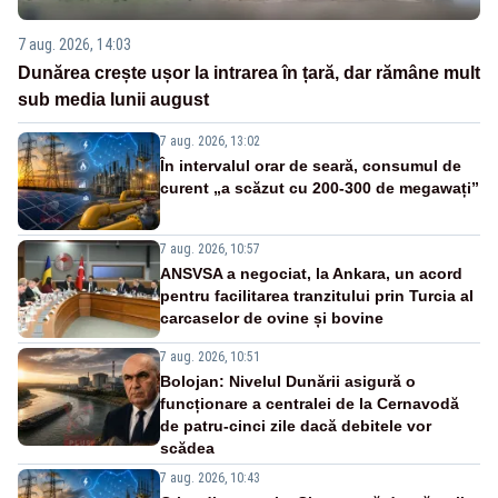
7 aug. 2026, 14:03
Dunărea crește ușor la intrarea în țară, dar rămâne mult
sub media lunii august
7 aug. 2026, 13:02
În intervalul orar de seară, consumul de
curent „a scăzut cu 200-300 de megawați”
7 aug. 2026, 10:57
ANSVSA a negociat, la Ankara, un acord
pentru facilitarea tranzitului prin Turcia al
carcaselor de ovine și bovine
7 aug. 2026, 10:51
Bolojan: Nivelul Dunării asigură o
funcționare a centralei de la Cernavodă
de patru-cinci zile dacă debitele vor
scădea
7 aug. 2026, 10:43