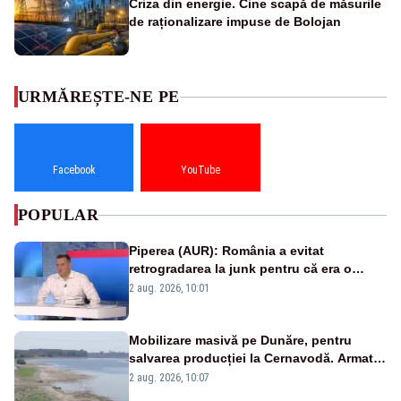
Criza din energie. Cine scapă de măsurile
de raționalizare impuse de Bolojan
URMĂREȘTE-NE PE
Facebook
YouTube
POPULAR
Piperea (AUR): România a evitat
retrogradarea la junk pentru că era o
catastrofă pentru bănci și fondurile de
2 aug. 2026, 10:01
pensii
Mobilizare masivă pe Dunăre, pentru
salvarea producției la Cernavodă. Armata
va detona o stâncă și va devia apa
2 aug. 2026, 10:07
fluviului - IMAGINI AERIENE