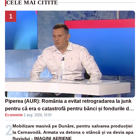
CELE MAI CITITE
1
Piperea (AUR): România a evitat retrogradarea la junk
pentru că era o catastrofă pentru bănci și fondurile de
Economie
·
2 aug. 2026, 10:01
pensii
2
Mobilizare masivă pe Dunăre, pentru salvarea producției
la Cernavodă. Armata va detona o stâncă și va devia apa
fluviului - IMAGINI AERIENE