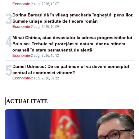
Economie
-
2 aug. 2026, 10:07
3
Dorina Barcari dă în vileag șmecheria înghețării pensiilor.
Sumele uriașe pierdute de fiecare român
Economie
-
2 aug. 2026, 10:09
4
Mihai Chirica, atac devastator la adresa progresiștilor lui
Bolojan: Trebuie să protejăm și natura, dar nu șținem
omaneii în stare permanentă de alertă
Economie
-
2 aug. 2026, 10:12
5
Daniel Udrescu: De ce patrimoniul va deveni conceptul
central al economiei viitoare?
Economie
-
2 aug. 2026, 09:22
ACTUALITATE