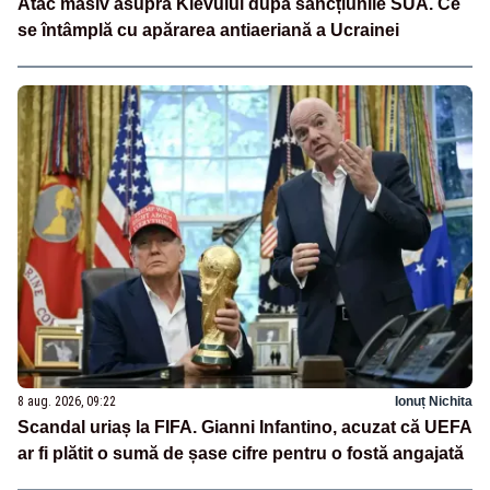
Atac masiv asupra Kievului după sancțiunile SUA. Ce
se întâmplă cu apărarea antiaeriană a Ucrainei
8 aug. 2026, 09:22
Ionuț Nichita
Scandal uriaș la FIFA. Gianni Infantino, acuzat că UEFA
ar fi plătit o sumă de șase cifre pentru o fostă angajată