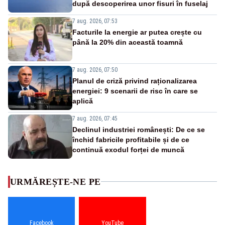
după descoperirea unor fisuri în fuselaj
7 aug. 2026, 07:53
Facturile la energie ar putea crește cu
până la 20% din această toamnă
7 aug. 2026, 07:50
Planul de criză privind raționalizarea
energiei: 9 scenarii de risc în care se
aplică
7 aug. 2026, 07:45
Declinul industriei românești: De ce se
închid fabricile profitabile și de ce
continuă exodul forței de muncă
URMĂREȘTE-NE PE
Facebook
YouTube