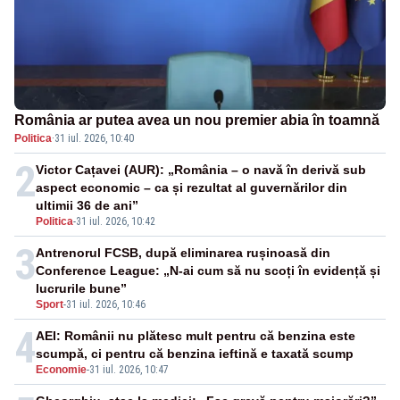
România ar putea avea un nou premier abia în toamnă
Politica
·
31 iul. 2026, 10:40
2
Victor Cațavei (AUR): „România – o navă în derivă sub
aspect economic – ca și rezultat al guvernărilor din
ultimii 36 de ani”
Politica
-
31 iul. 2026, 10:42
3
Antrenorul FCSB, după eliminarea rușinoasă din
Conference League: „N-ai cum să nu scoți în evidență și
lucrurile bune”
Sport
-
31 iul. 2026, 10:46
4
AEI: Românii nu plătesc mult pentru că benzina este
scumpă, ci pentru că benzina ieftină e taxată scump
Economie
-
31 iul. 2026, 10:47