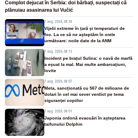
Complot dejucat în Serbia: doi bărbați, suspectați că
plănuiau asasinarea lui Vučić
7 aug. 2026, 08:38
Vijelii extreme în țară și temperaturi de
foc. La ce să ne așteptăm în orele
următoare: noile date de la ANM
7 aug. 2026, 08:13
Incident pe brațul Sulina: o navă de marfă
a eșuat la mal. Mai multe ambarcațiuni,
lovite
7 aug. 2026, 08:07
Meta, sancționată cu 567 de milioane de
dolari în cel mai sever verdict pe tema
siguranței copiilor
7 aug. 2026, 08:01
Japonia ordonă evacuări în așteptarea
taifunului Dolphin