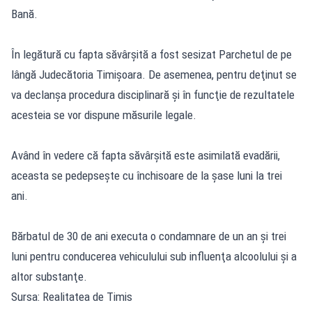
Bană.
În legătură cu fapta săvârşită a fost sesizat Parchetul de pe
lângă Judecătoria Timişoara. De asemenea, pentru deţinut se
va declanşa procedura disciplinară şi în funcţie de rezultatele
acesteia se vor dispune măsurile legale.
Având în vedere că fapta săvârşită este asimilată evadării,
aceasta se pedepseşte cu închisoare de la şase luni la trei
ani.
Bărbatul de 30 de ani executa o condamnare de un an şi trei
luni pentru conducerea vehiculului sub influenţa alcoolului şi a
altor substanţe.
Sursa: Realitatea de Timis