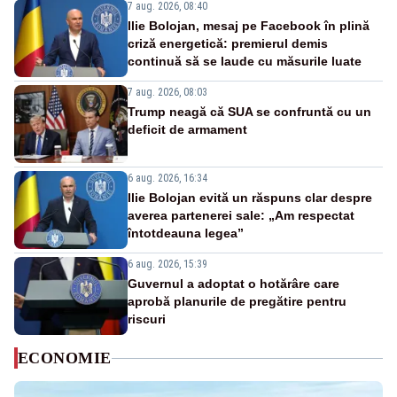
7 aug. 2026, 08:40
Ilie Bolojan, mesaj pe Facebook în plină
criză energetică: premierul demis
continuă să se laude cu măsurile luate
7 aug. 2026, 08:03
Trump neagă că SUA se confruntă cu un
deficit de armament
6 aug. 2026, 16:34
Ilie Bolojan evită un răspuns clar despre
averea partenerei sale: „Am respectat
întotdeauna legea”
6 aug. 2026, 15:39
Guvernul a adoptat o hotărâre care
aprobă planurile de pregătire pentru
riscuri
ECONOMIE