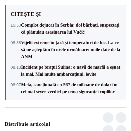
CITEȘTE ȘI
Complot dejucat în Serbia: doi bărbați, suspectați
15:50
că plănuiau asasinarea lui Vučić
Vijelii extreme în țară și temperaturi de foc. La ce
08:38
să ne așteptăm în orele următoare: noile date de la
ANM
Incident pe brațul Sulina: o navă de marfă a eșuat
08:13
la mal. Mai multe ambarcațiuni, lovite
Meta, sancționată cu 567 de milioane de dolari în
08:07
cel mai sever verdict pe tema siguranței copiilor
Distribuie articolul