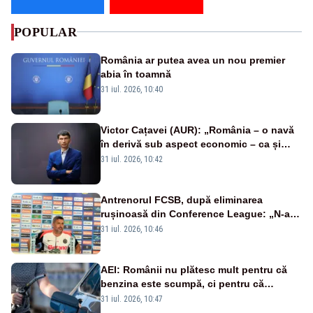
POPULAR
România ar putea avea un nou premier
abia în toamnă
31 iul. 2026, 10:40
Victor Cațavei (AUR): „România – o navă
în derivă sub aspect economic – ca și
rezultat al guvernărilor din ultimii 36 de
31 iul. 2026, 10:42
ani”
Antrenorul FCSB, după eliminarea
rușinoasă din Conference League: „N-ai
cum să nu scoți în evidență și lucrurile
31 iul. 2026, 10:46
bune”
AEI: Românii nu plătesc mult pentru că
benzina este scumpă, ci pentru că
benzina ieftină e taxată scump
31 iul. 2026, 10:47