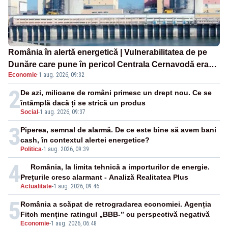
România în alertă energetică | Vulnerabilitatea de pe
Dunăre care pune în pericol Centrala Cernavodă era
Economie
·
1 aug. 2026, 09:32
cunoscută de pe vremea lui Ceaușescu
2
De azi, milioane de români primesc un drept nou. Ce se
întâmplă dacă ți se strică un produs
Social
-
1 aug. 2026, 09:37
3
Piperea, semnal de alarmă. De ce este bine să avem bani
cash, în contextul alertei energetice?
Politica
-
1 aug. 2026, 09:39
4
România, la limita tehnică a importurilor de energie.
Prețurile cresc alarmant - Analiză Realitatea Plus
Actualitate
-
1 aug. 2026, 09:46
5
România a scăpat de retrogradarea economiei. Agenția
Fitch menține ratingul „BBB-” cu perspectivă negativă
Economie
-
1 aug. 2026, 06:48