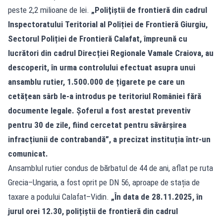
peste 2,2 milioane de lei.
„Poliţiştii de frontieră din cadrul
Inspectoratului Teritorial al Poliției de Frontieră Giurgiu,
Sectorul Poliției de Frontieră Calafat, împreună cu
lucrători din cadrul Direcției Regionale Vamale Craiova, au
descoperit, în urma controlului efectuat asupra unui
ansamblu rutier, 1.500.000 de țigarete pe care un
cetățean sârb le-a introdus pe teritoriul României fără
documente legale. Șoferul a fost arestat preventiv
pentru 30 de zile, fiind cercetat pentru săvârșirea
infracțiunii de contrabandă”, a precizat instituția într-un
comunicat.
Ansamblul rutier condus de bărbatul de 44 de ani, aflat pe ruta
Grecia–Ungaria, a fost oprit pe DN 56, aproape de stația de
taxare a podului Calafat–Vidin.
„În data de 28.11.2025, în
jurul orei 12.30, polițiștii de frontieră din cadrul