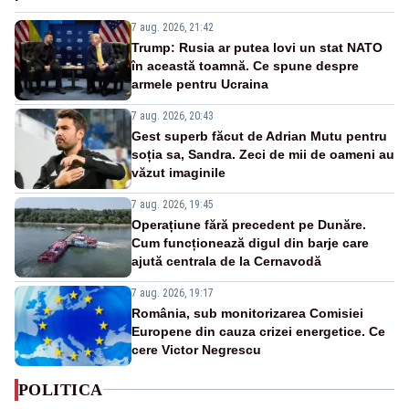
7 aug. 2026, 21:42
Trump: Rusia ar putea lovi un stat NATO
în această toamnă. Ce spune despre
armele pentru Ucraina
7 aug. 2026, 20:43
Gest superb făcut de Adrian Mutu pentru
soția sa, Sandra. Zeci de mii de oameni au
văzut imaginile
7 aug. 2026, 19:45
Operațiune fără precedent pe Dunăre.
Cum funcționează digul din barje care
ajută centrala de la Cernavodă
7 aug. 2026, 19:17
România, sub monitorizarea Comisiei
Europene din cauza crizei energetice. Ce
cere Victor Negrescu
POLITICA