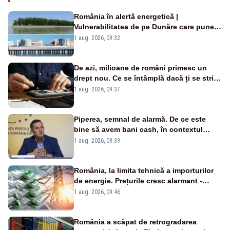
România în alertă energetică |
Vulnerabilitatea de pe Dunăre care pune
în pericol Centrala Cernavodă era
1 aug. 2026, 09:32
cunoscută de pe vremea lui Ceaușescu
De azi, milioane de români primesc un
drept nou. Ce se întâmplă dacă ți se strică
un produs
1 aug. 2026, 09:37
Piperea, semnal de alarmă. De ce este
bine să avem bani cash, în contextul
alertei energetice?
1 aug. 2026, 09:39
România, la limita tehnică a importurilor
de energie. Prețurile cresc alarmant -
Analiză Realitatea Plus
1 aug. 2026, 09:46
România a scăpat de retrogradarea