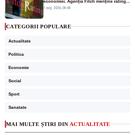
economiei. Agenția Fitch menține ratingul
„BBB-” cu perspectivă negativă
1 aug. 2026, 06:48
CATEGORII POPULARE
Actualitate
Politica
Economie
Social
Sport
Sanatate
MAI MULTE ȘTIRI DIN
ACTUALITATE