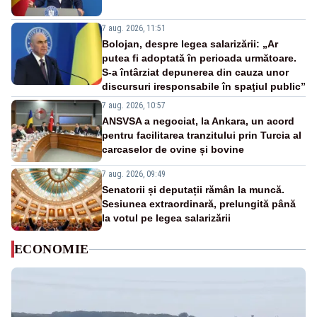
7 aug. 2026, 11:51
Bolojan, despre legea salarizării: „Ar
putea fi adoptată în perioada următoare.
S-a întârziat depunerea din cauza unor
discursuri iresponsabile în spaţiul public”
7 aug. 2026, 10:57
ANSVSA a negociat, la Ankara, un acord
pentru facilitarea tranzitului prin Turcia al
carcaselor de ovine și bovine
7 aug. 2026, 09:49
Senatorii și deputații rămân la muncă.
Sesiunea extraordinară, prelungită până
la votul pe legea salarizării
ECONOMIE