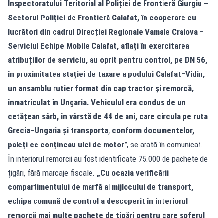
Inspectoratului Teritorial al Poliției de Frontieră Giurgiu –
Sectorul Poliției de Frontieră Calafat, în cooperare cu
lucrători din cadrul Direcției Regionale Vamale Craiova –
Serviciul Echipe Mobile Calafat, aflați în exercitarea
atribuțiilor de serviciu, au oprit pentru control, pe DN 56,
în proximitatea stației de taxare a podului Calafat–Vidin,
un ansamblu rutier format din cap tractor și remorcă,
înmatriculat în Ungaria. Vehiculul era condus de un
cetățean sârb, în vârstă de 44 de ani, care circula pe ruta
Grecia–Ungaria și transporta, conform documentelor,
paleți ce conțineau ulei de motor
”, se arată în comunicat.
În interiorul remorcii au fost identificate 75.000 de pachete de
țigări, fără marcaje fiscale.
„Cu ocazia verificării
compartimentului de marfă al mijlocului de transport,
echipa comună de control a descoperit în interiorul
remorcii mai multe pachete de țigări pentru care șoferul