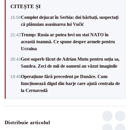
CITEȘTE ȘI
Complot dejucat în Serbia: doi bărbați, suspectați
15:50
că plănuiau asasinarea lui Vučić
Trump: Rusia ar putea lovi un stat NATO în
21:42
această toamnă. Ce spune despre armele pentru
Ucraina
Gest superb făcut de Adrian Mutu pentru soția sa,
20:43
Sandra. Zeci de mii de oameni au văzut imaginile
Operațiune fără precedent pe Dunăre. Cum
19:45
funcționează digul din barje care ajută centrala de
la Cernavodă
Distribuie articolul