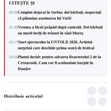
CITEȘTE ȘI
Complot dejucat în Serbia: doi bărbați, suspectați
15:50
că plănuiau asasinarea lui Vučić
Vremea a făcut prăpăd după caniculă. Doi bărbați
21:39
au murit loviți de trăsnet în râul Mureș
Start spectaculos la UNTOLD 2026. Artistul-
20:17
surpriză care deschide prima seară de festival
Planul decisiv pentru salvarea Reactorului 2 de la
19:56
Cernavodă. Cum vor fi scufundate barjele în
Dunăre
Distribuie articolul