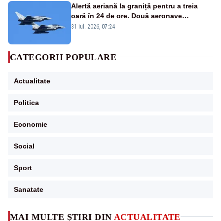
Alertă aeriană la graniță pentru a treia
oară în 24 de ore. Două aeronave
Eurofighter britanice au fost ridicate de la
31 iul. 2026, 07:24
sol
CATEGORII POPULARE
Actualitate
Politica
Economie
Social
Sport
Sanatate
MAI MULTE ȘTIRI DIN
ACTUALITATE