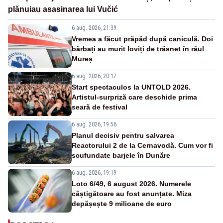
plănuiau asasinarea lui Vučić
6 aug. 2026, 21:39
Vremea a făcut prăpăd după caniculă. Doi
bărbați au murit loviți de trăsnet în râul
Mureș
6 aug. 2026, 20:17
Start spectaculos la UNTOLD 2026.
Artistul-surpriză care deschide prima
seară de festival
6 aug. 2026, 19:56
Planul decisiv pentru salvarea
Reactorului 2 de la Cernavodă. Cum vor fi
scufundate barjele în Dunăre
6 aug. 2026, 19:19
Loto 6/49, 6 august 2026. Numerele
câștigătoare au fost anunțate. Miza
depășește 9 milioane de euro