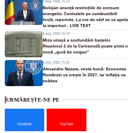
6 aug. 2026, 15:33
Bolojan anunță restricțiile de consum
energetic. Centralele pe combustibili
fosili, repornite. La ore de vârf se va apela
la importuri - LIVE TEXT
6 aug. 2026, 15:24
Miza uriașă a scufundării barjelor.
Reactorul 2 de la Cernavodă poate primi o
nouă „gură de oxigen”
6 aug. 2026, 15:23
Alexandru Nazare, veste bună: Economia
României va crește în 2027, iar inflația va
scădea
URMĂREȘTE-NE PE
Facebook
YouTube