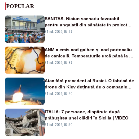
POPULAR
SANITAS: Niciun scenariu favorabil
pentru angajații din sănătate în proiectul
Legii salarizării
31 iul. 2026, 07:29
ANM a emis cod galben și cod portocaliu
de caniculă. Temperaturile urcă până la 38
de grade, iar nopțile devin tropicale
31 iul. 2026, 07:39
Atac fără precedent al Rusiei. O fabrică de
drone din Kiev deținută de o companie
americană, distrusă de o rachetă
31 iul. 2026, 07:40
rusească
ITALIA: 7 persoane, dispărute după
prăbușirea unei clădiri în Sicilia | VIDEO
31 iul. 2026, 07:50