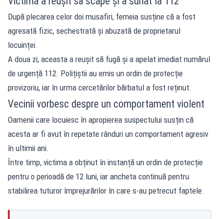
Victima a reușit să scape și a sunat la 112
După plecarea celor doi musafiri, femeia susține că a fost
agresată fizic, sechestrată și abuzată de proprietarul
locuinței.
A doua zi, aceasta a reușit să fugă și a apelat imediat numărul
de urgență 112. Polițiștii au emis un ordin de protecție
provizoriu, iar în urma cercetărilor bărbatul a fost reținut.
Vecinii vorbesc despre un comportament violent
Oamenii care locuiesc în apropierea suspectului susțin că
acesta ar fi avut în repetate rânduri un comportament agresiv
în ultimii ani.
Între timp, victima a obținut în instanță un ordin de protecție
pentru o perioadă de 12 luni, iar ancheta continuă pentru
stabilirea tuturor împrejurărilor în care s-au petrecut faptele.