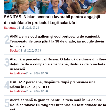
SANITAS: Niciun scenariu favorabil pentru angajații
din sănătate în proiectul Legii salarizării
Sanatate
·
31 iul. 2026, 07:29
2
ANM a emis cod galben și cod portocaliu de caniculă.
Temperaturile urcă până la 38 de grade, iar nopțile devin
tropicale
Social
-
31 iul. 2026, 07:39
3
Atac fără precedent al Rusiei. O fabrică de drone din Kiev
deținută de o companie americană, distrusă de o rachetă
rusească
Actualitate
-
31 iul. 2026, 07:40
4
ITALIA: 7 persoane, dispărute după prăbușirea unei
clădiri în Sicilia | VIDEO
Actualitate
-
31 iul. 2026, 07:50
5
Alertă aeriană la graniță pentru a treia oară în 24 de ore.
Două aeronave Eurofighter britanice au fost ridicate de la
sol