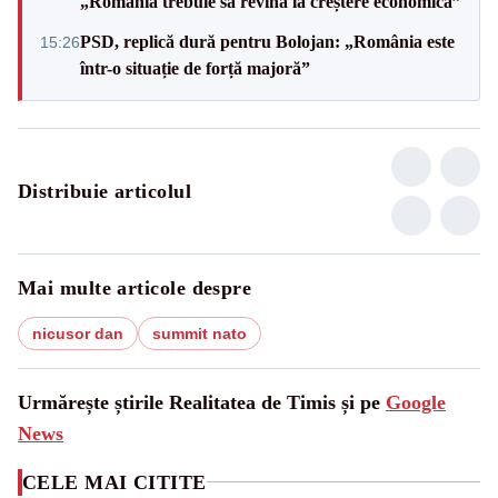
„România trebuie să revină la creștere economică”
PSD, replică dură pentru Bolojan: „România este
15:26
într-o situație de forță majoră”
Distribuie articolul
Mai multe articole despre
nicusor dan
summit nato
Urmărește știrile Realitatea de Timis și pe
Google
News
CELE MAI CITITE