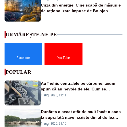
Criza din energie. Cine scapă de măsurile
de raționalizare impuse de Bolojan
URMĂREȘTE-NE PE
Facebook
YouTube
POPULAR
Au închis centralele pe cărbune, acum
spun că au nevoie de ele. Cum se
pasează vina în plină criză energetică
1 aug. 2026, 18:11
Dunărea a secat atât de mult încât a scos
la suprafață nave naziste din al doilea
război mondial
1 aug. 2026, 23:10