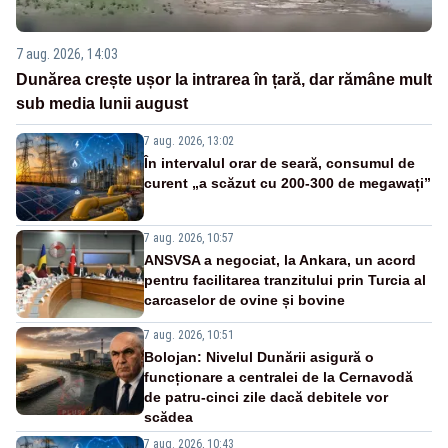
7 aug. 2026, 14:03
Dunărea crește ușor la intrarea în țară, dar rămâne mult
sub media lunii august
7 aug. 2026, 13:02
În intervalul orar de seară, consumul de
curent „a scăzut cu 200-300 de megawați”
7 aug. 2026, 10:57
ANSVSA a negociat, la Ankara, un acord
pentru facilitarea tranzitului prin Turcia al
carcaselor de ovine și bovine
7 aug. 2026, 10:51
Bolojan: Nivelul Dunării asigură o
funcționare a centralei de la Cernavodă
de patru-cinci zile dacă debitele vor
scădea
7 aug. 2026, 10:43