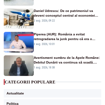
Daniel Udrescu: De ce patrimoniul va
deveni conceptul central al economiei
viitoare?
2 aug. 2026, 09:22
Piperea (AUR): România a evitat
retrogradarea la junk pentru că era o
catastrofă pentru bănci și fondurile de
2 aug. 2026, 10:01
pensii
Avertisment sumbru de la Apele Române:
Debitul Dunării va continua să scadă.
Cernavodă s-ar putea închide în 4 zile
1 aug. 2026, 18:08
CATEGORII POPULARE
Actualitate
Politica