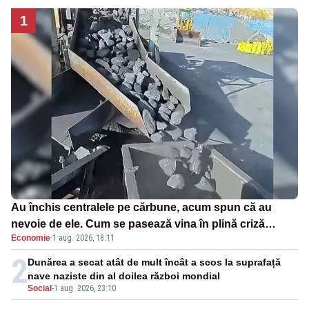
1
Au închis centralele pe cărbune, acum spun că au
nevoie de ele. Cum se pasează vina în plină criză
Economie
·
1 aug. 2026, 18:11
energetică
2
Dunărea a secat atât de mult încât a scos la suprafață
nave naziste din al doilea război mondial
Social
-
1 aug. 2026, 23:10