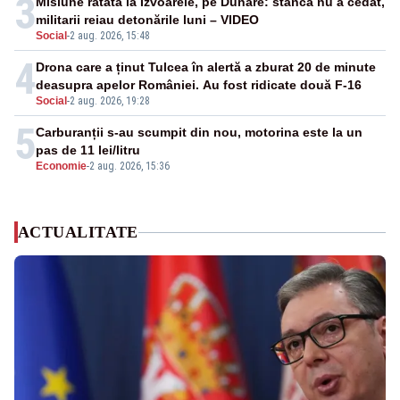
3
Misiune ratată la Izvoarele, pe Dunăre: stânca nu a cedat,
militarii reiau detonările luni – VIDEO
Social
-
2 aug. 2026, 15:48
4
Drona care a ținut Tulcea în alertă a zburat 20 de minute
deasupra apelor României. Au fost ridicate două F-16
Social
-
2 aug. 2026, 19:28
5
Carburanții s-au scumpit din nou, motorina este la un
pas de 11 lei/litru
Economie
-
2 aug. 2026, 15:36
ACTUALITATE