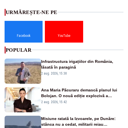
URMĂREȘTE-NE PE
Facebook
YouTube
POPULAR
Infrastructura irigațiilor din România,
lăsată în paragină
2 aug. 2026, 15:38
Ana Maria Păcuraru demască planul lui
Bolojan. O nouă ediție explozivă a
emisiunii „Miza Zilei” la Realitatea PLUS
2 aug. 2026, 15:42
Misiune ratată la Izvoarele, pe Dunăre:
stânca nu a cedat, militarii reiau