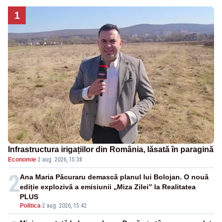
1
Infrastructura irigațiilor din România, lăsată în paragină
Economie
·
2 aug. 2026, 15:38
2
Ana Maria Păcuraru demască planul lui Bolojan. O nouă
ediție explozivă a emisiunii „Miza Zilei” la Realitatea
PLUS
Politica
-
2 aug. 2026, 15:42