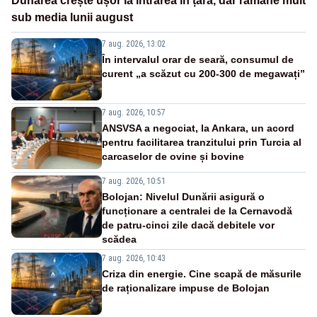
Dunărea crește ușor la intrarea în țară, dar rămâne mult
sub media lunii august
7 aug. 2026, 13:02
În intervalul orar de seară, consumul de
curent „a scăzut cu 200-300 de megawați”
7 aug. 2026, 10:57
ANSVSA a negociat, la Ankara, un acord
pentru facilitarea tranzitului prin Turcia al
carcaselor de ovine și bovine
7 aug. 2026, 10:51
Bolojan: Nivelul Dunării asigură o
funcționare a centralei de la Cernavodă
de patru-cinci zile dacă debitele vor
scădea
7 aug. 2026, 10:43
Criza din energie. Cine scapă de măsurile
de raționalizare impuse de Bolojan