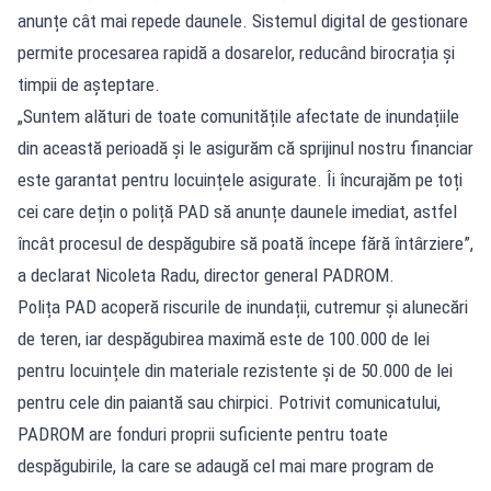
anunțe cât mai repede daunele. Sistemul digital de gestionare
permite procesarea rapidă a dosarelor, reducând birocrația și
timpii de așteptare.
„Suntem alături de toate comunitățile afectate de inundațiile
din această perioadă și le asigurăm că sprijinul nostru financiar
este garantat pentru locuințele asigurate. Îi încurajăm pe toți
cei care dețin o poliță PAD să anunțe daunele imediat, astfel
încât procesul de despăgubire să poată începe fără întârziere”,
a declarat Nicoleta Radu, director general PADROM.
Polița PAD acoperă riscurile de inundații, cutremur și alunecări
de teren, iar despăgubirea maximă este de 100.000 de lei
pentru locuințele din materiale rezistente și de 50.000 de lei
pentru cele din paiantă sau chirpici. Potrivit comunicatului,
PADROM are fonduri proprii suficiente pentru toate
despăgubirile, la care se adaugă cel mai mare program de