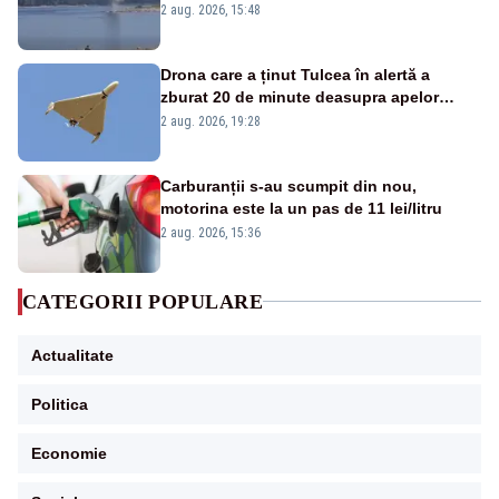
detonările luni – VIDEO
2 aug. 2026, 15:48
Drona care a ținut Tulcea în alertă a
zburat 20 de minute deasupra apelor
României. Au fost ridicate două F-16
2 aug. 2026, 19:28
Carburanții s-au scumpit din nou,
motorina este la un pas de 11 lei/litru
2 aug. 2026, 15:36
CATEGORII POPULARE
Actualitate
Politica
Economie