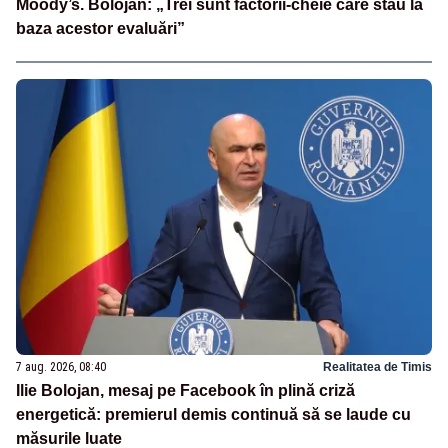
Moody’s. Bolojan: „Trei sunt factorii-cheie care stau la
baza acestor evaluări”
7 aug. 2026, 08:40
Realitatea de Timis
Ilie Bolojan, mesaj pe Facebook în plină criză
energetică: premierul demis continuă să se laude cu
măsurile luate