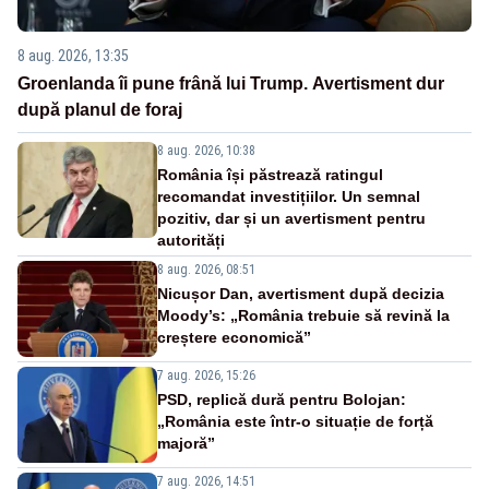
8 aug. 2026, 13:35
Groenlanda îi pune frână lui Trump. Avertisment dur
după planul de foraj
8 aug. 2026, 10:38
România își păstrează ratingul
recomandat investițiilor. Un semnal
pozitiv, dar și un avertisment pentru
autorități
8 aug. 2026, 08:51
Nicușor Dan, avertisment după decizia
Moody’s: „România trebuie să revină la
creștere economică”
7 aug. 2026, 15:26
PSD, replică dură pentru Bolojan:
„România este într-o situație de forță
majoră”
7 aug. 2026, 14:51