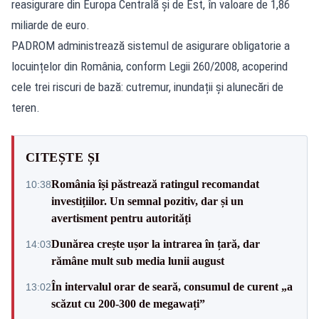
reasigurare din Europa Centrală și de Est, în valoare de 1,86
miliarde de euro.
PADROM administrează sistemul de asigurare obligatorie a
locuințelor din România, conform Legii 260/2008, acoperind
cele trei riscuri de bază: cutremur, inundații și alunecări de
teren.
CITEȘTE ȘI
România își păstrează ratingul recomandat
10:38
investițiilor. Un semnal pozitiv, dar și un
avertisment pentru autorități
Dunărea crește ușor la intrarea în țară, dar
14:03
rămâne mult sub media lunii august
În intervalul orar de seară, consumul de curent „a
13:02
scăzut cu 200-300 de megawați”