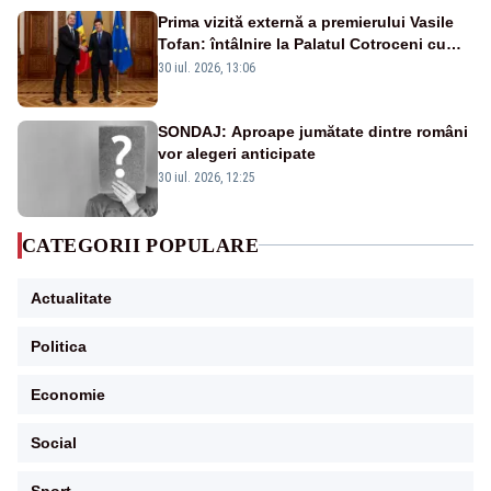
Prima vizită externă a premierului Vasile
Tofan: întâlnire la Palatul Cotroceni cu
președintele Nicușor Dan
30 iul. 2026, 13:06
SONDAJ: Aproape jumătate dintre români
vor alegeri anticipate
30 iul. 2026, 12:25
CATEGORII POPULARE
Actualitate
Politica
Economie
Social
Sport