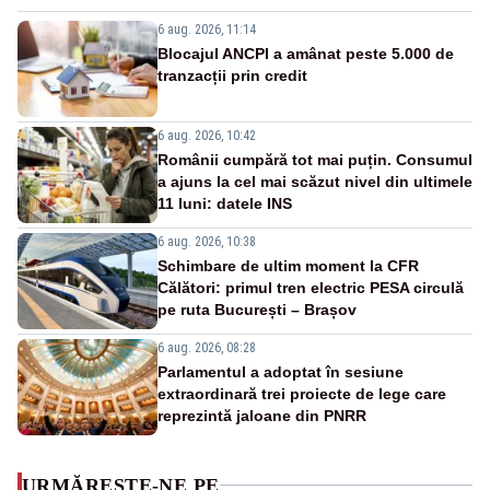
6 aug. 2026, 11:14
Blocajul ANCPI a amânat peste 5.000 de
tranzacții prin credit
6 aug. 2026, 10:42
Românii cumpără tot mai puțin. Consumul
a ajuns la cel mai scăzut nivel din ultimele
11 luni: datele INS
6 aug. 2026, 10:38
Schimbare de ultim moment la CFR
Călători: primul tren electric PESA circulă
pe ruta București – Brașov
6 aug. 2026, 08:28
Parlamentul a adoptat în sesiune
extraordinară trei proiecte de lege care
reprezintă jaloane din PNRR
URMĂREȘTE-NE PE