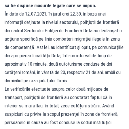
să fie dispuse măsurile legale care se impun.
În data de 12.07.2021, în jurul orei 22.30, în baza unei
informaţii deţinute la nivelul sectorului, poliţiştii de frontieră
din cadrul Sectorului Poliţiei de Frontieră Deta au declanşat o
acţiune specifică pe linia combaterii migraţiei ilegale în zona
de competenţă. Astfel, au identificat și oprit, pe comunicaţiile
din apropierea localităţii Deta, într-un interval de timp de
aproximativ 10 minute, două autoturisme conduse de doi
cetăţeni români, în vârstă de 20, respectiv 21 de ani, ambii cu
domiciliul pe raza judeţului Timiş.
La verificările efectuate asupra celor două mijloace de
transport, poliţiştii de frontieră au constatat faptul că în
interior se mai aflau, în total, zece cetățeni străini. Având
suspiciuni cu privire la scopul prezenţei în zona de frontieră,
persoanele în cauză au fost conduse la sediul instituţiei