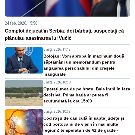
24 feb. 2026, 15:50
Complot dejucat în Serbia: doi bărbați, suspectați că
plănuiau asasinarea lui Vučić
6 aug. 2026, 11:18
Bolojan: Vom aproba în maximum două
săptămâni un memorandum pentru
angajarea personalului din creșele
inaugurate
6 aug. 2026, 10:50
Operațiunea de pe brațul Bala intră în faza
decisivă. Prima barjă ar putea fi
scufundată la ora 15:00
6 aug. 2026, 10:38
Cod roșu de caniculă în șapte județe și
cod portocaliu de vijelii în mai multe
regiuni: temperaturi de 41 de grade -