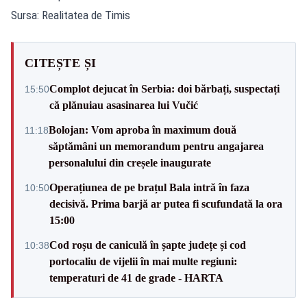
Sursa: Realitatea de Timis
CITEȘTE ȘI
Complot dejucat în Serbia: doi bărbați, suspectați
15:50
că plănuiau asasinarea lui Vučić
Bolojan: Vom aproba în maximum două
11:18
săptămâni un memorandum pentru angajarea
personalului din creșele inaugurate
Operațiunea de pe brațul Bala intră în faza
10:50
decisivă. Prima barjă ar putea fi scufundată la ora
15:00
Cod roșu de caniculă în șapte județe și cod
10:38
portocaliu de vijelii în mai multe regiuni:
temperaturi de 41 de grade - HARTA