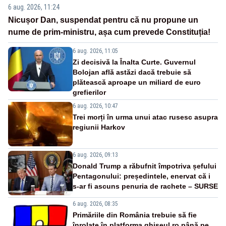
6 aug. 2026, 11:24
Nicușor Dan, suspendat pentru că nu propune un
nume de prim-ministru, așa cum prevede Constituția!
6 aug. 2026, 11:05
Zi decisivă la Înalta Curte. Guvernul
Bolojan află astăzi dacă trebuie să
plătească aproape un miliard de euro
grefierilor
6 aug. 2026, 10:47
Trei morți în urma unui atac rusesc asupra
regiunii Harkov
6 aug. 2026, 09:13
Donald Trump a răbufnit împotriva șefului
Pentagonului: președintele, enervat că i
s-ar fi ascuns penuria de rachete – SURSE
6 aug. 2026, 08:35
Primăriile din România trebuie să fie
înrolate în platforma ghiseul.ro până pe