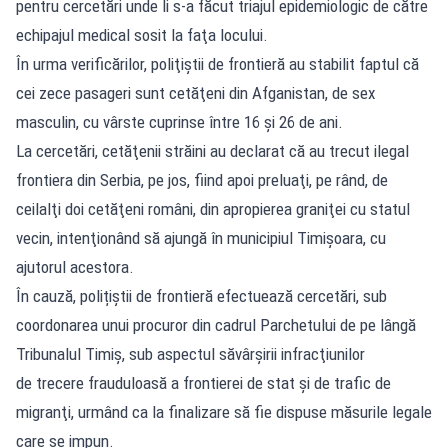
pentru cercetări unde li s-a făcut triajul epidemiologic de către
echipajul medical sosit la faţa locului.
În urma verificărilor, poliţiştii de frontieră au stabilit faptul că
cei zece pasageri sunt cetăţeni din Afganistan, de sex
masculin, cu vârste cuprinse între 16 și 26 de ani.
La cercetări, cetăţenii străini au declarat că au trecut ilegal
frontiera din Serbia, pe jos, fiind apoi preluaţi, pe rând, de
ceilalţi doi cetăţeni români, din apropierea graniţei cu statul
vecin, intenţionând să ajungă în municipiul Timişoara, cu
ajutorul acestora.
În cauză, polițiștii de frontieră efectuează cercetări, sub
coordonarea unui procuror din cadrul Parchetului de pe lângă
Tribunalul Timiş, sub aspectul săvârşirii infracţiunilor
de trecere frauduloasă a frontierei de stat şi de trafic de
migranţi, urmând ca la finalizare să fie dispuse măsurile legale
care se impun.