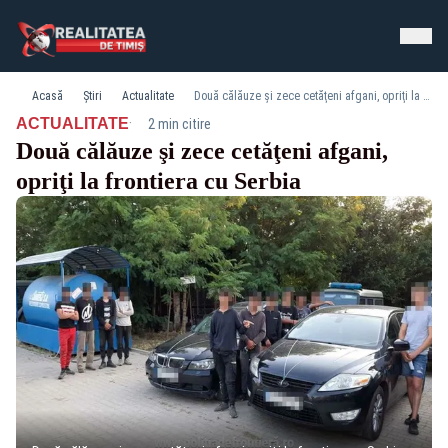
Acasă
Știri
Actualitate
Două călăuze şi zece cetăţeni afgani, opriţi la frontiera cu Serbia
·
ACTUALITATE
2 min citire
Două călăuze şi zece cetăţeni afgani,
opriţi la frontiera cu Serbia