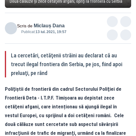
Două călăuze şi zece cetăţeni afgani, opriţi la frontiera cu Serbia
Miclauș Dana
Scris de
Publicat:
13 iul. 2021, 19:57
La cercetări, cetăţenii străini au declarat că au
trecut ilegal frontiera din Serbia, pe jos, fiind apoi
preluaţi, pe rând
Poliţiştii de frontieră din cadrul Sectorului Poliţiei de
Frontieră Deta - I.T.P.F. Timişoara au depistat zece
cetăţeni afgani, care intenționau să ajungă ilegal în
vestul Europei, cu sprijinul a doi cetăţeni români. Cele
două călăuze sunt cercetate sub aspectul săvârşirii
infracţiunii de trafic de migranţi, urmând ca la finalizare