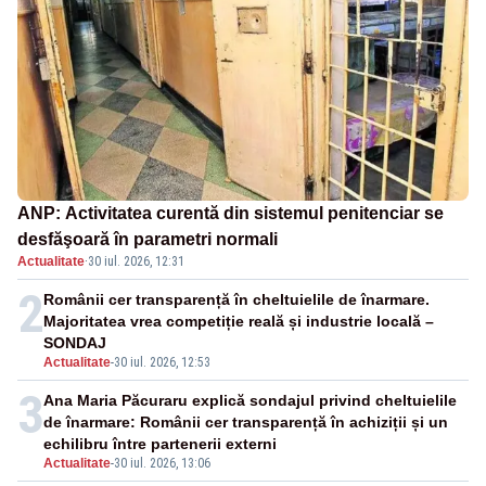
ANP: Activitatea curentă din sistemul penitenciar se
desfăşoară în parametri normali
Actualitate
·
30 iul. 2026, 12:31
2
Românii cer transparență în cheltuielile de înarmare.
Majoritatea vrea competiție reală și industrie locală –
SONDAJ
Actualitate
-
30 iul. 2026, 12:53
3
Ana Maria Păcuraru explică sondajul privind cheltuielile
de înarmare: Românii cer transparență în achiziții și un
echilibru între partenerii externi
Actualitate
-
30 iul. 2026, 13:06