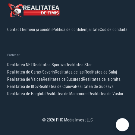
Contact
Termeni și condiții
Politică de confidențialitate
Cod de conduită
Parteneri:
Realitatea.NET
Realitatea Sportiva
Realitatea Star
Realitatea de Caras-Severin
Realitatea de Iasi
Realitatea de Salaj
Realitatea de Valcea
Realitatea de Bucuresti
Realitatea de Ialomita
Realitatea de Ilfov
Realitatea de Craiova
Realitatea de Suceava
Realitatea de Harghita
Realitatea de Maramures
Realitatea de Vaslui
© 2026 PHG Media Invest LLC
Facebook
YouTube