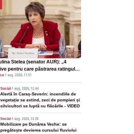
ulina Stelea (senator AUR): „4
ive pentru care păstrarea ratingului
ica
·
1 aug. 2026, 11:51
ară nu este o reușită pentru
ernul Bolojan”
2
Social
-
1 aug. 2026, 12:44
Alertă în Caraș-Severin: incendiile de
vegetație se extind, zeci de pompieri și
silvicultori se luptă cu flăcările - VIDEO
3
Social
-
1 aug. 2026, 13:38
Mobilizare pe Dunărea Veche: se
pregătește devierea cursului fluviului