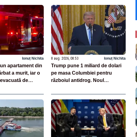
Ionuț Nichita
8 aug. 2026, 08:53
Ionuț Nichita
-un apartament din
Trump pune 1 miliard de dolari
rbat a murit, iar o
pe masa Columbiei pentru
 evacuată de
războiul antidrog. Noul
președinte promite o ofensivă