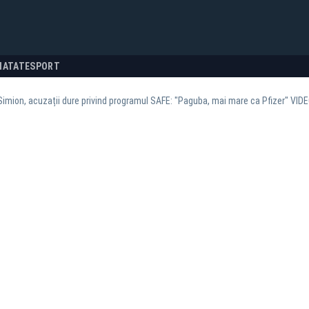
NATATE
SPORT
imion, acuzații dure privind programul SAFE: "Paguba, mai mare ca Pfizer" VID