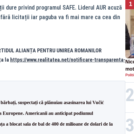
1
ii dure privind programul SAFE. Liderul AUR acuză
ără licitații iar paguba va fi mai mare ca cea din
RTIDUL ALIANȚA PENTRU UNIREA ROMANILOR
ța la
https://www.realitatea.net/notificare-transparenta-
Nic
mot
Polit
de ț
Guv
bărbați, suspectați că plănuiau asasinarea lui Vučić
 la Europene. Americanii au anticipat podiumul
 a blocat sala de bal de 400 de milioane de dolari de la