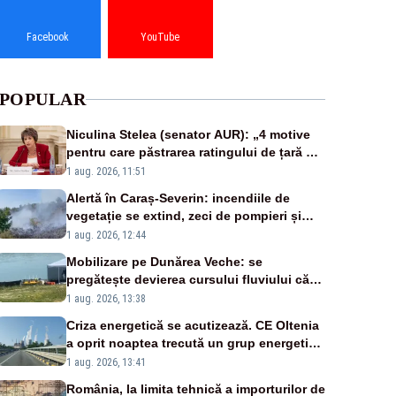
Facebook
YouTube
POPULAR
Niculina Stelea (senator AUR): „4 motive
pentru care păstrarea ratingului de țară nu
este o reușită pentru Guvernul Bolojan”
1 aug. 2026, 11:51
Alertă în Caraș-Severin: incendiile de
vegetație se extind, zeci de pompieri și
silvicultori se luptă cu flăcările - VIDEO
1 aug. 2026, 12:44
Mobilizare pe Dunărea Veche: se
pregătește devierea cursului fluviului către
Cernavodă – VIDEO
1 aug. 2026, 13:38
Criza energetică se acutizează. CE Oltenia
a oprit noaptea trecută un grup energetic
de la Rovinari
1 aug. 2026, 13:41
România, la limita tehnică a importurilor de