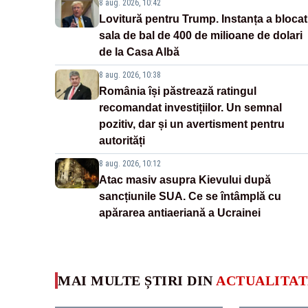
8 aug. 2026, 10:42
Lovitură pentru Trump. Instanța a blocat
sala de bal de 400 de milioane de dolari
de la Casa Albă
8 aug. 2026, 10:38
România își păstrează ratingul
recomandat investițiilor. Un semnal
pozitiv, dar și un avertisment pentru
autorități
8 aug. 2026, 10:12
Atac masiv asupra Kievului după
sancțiunile SUA. Ce se întâmplă cu
apărarea antiaeriană a Ucrainei
MAI MULTE ȘTIRI DIN
ACTUALITAT