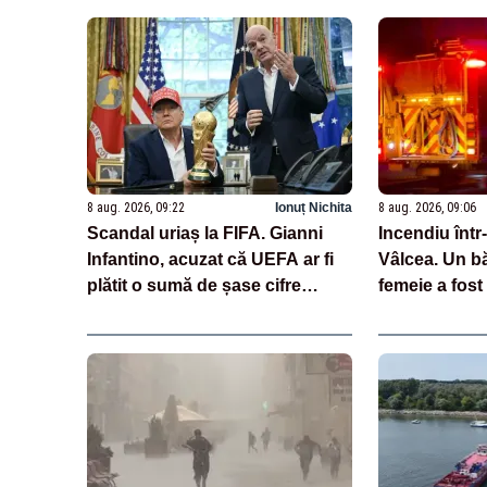
8 aug. 2026, 09:22
Ionuț Nichita
8 aug. 2026, 09:06
Scandal uriaș la FIFA. Gianni
Incendiu într
Infantino, acuzat că UEFA ar fi
Vâlcea. Un bă
plătit o sumă de șase cifre
femeie a fost
pentru o fostă angajată
pompieri