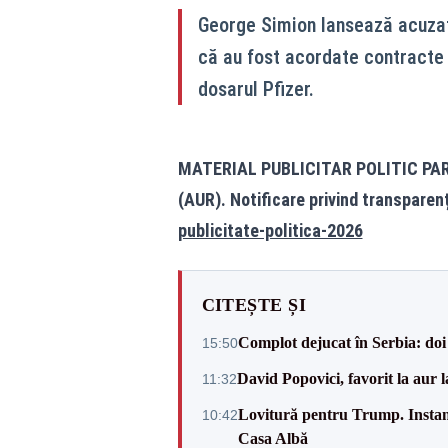
George Simion lansează acuzaț
că au fost acordate contracte f
dosarul Pfizer.
MATERIAL PUBLICITAR POLITIC PA
(AUR). Notificare privind transparen
publicitate-politica-2026
CITEȘTE ȘI
Complot dejucat în Serbia: doi 
15:50
David Popovici, favorit la aur
11:32
Lovitură pentru Trump. Instanța
10:42
Casa Albă