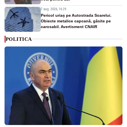
7 aug. 2026, 16:29
Pericol uriaș pe Autostrada Soarelui.
Obiecte metalice capcană, găsite pe
carosabil. Avertisment CNAIR
POLITICA