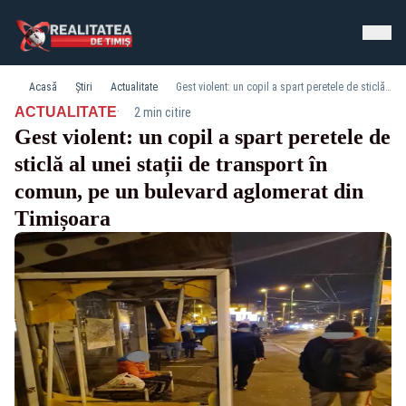
Acasă
Știri
Actualitate
Gest violent: un copil a spart peretele de sticlă al unei stații de transport în comun, pe un bulevard aglomerat din Timișoara
·
ACTUALITATE
2 min citire
Gest violent: un copil a spart peretele de
sticlă al unei stații de transport în
comun, pe un bulevard aglomerat din
Timișoara