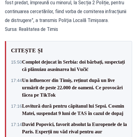
fost predat, împreună cu minorul, la Secția 2 Poliție, pentru
continuarea cercetărilor, fiind vorba de comiterea infracțiunii
de distrugere”, a transmis Poliţia Locală Timişoara.
Sursa: Realitatea de Timis
CITEȘTE ȘI
Complot dejucat în Serbia: doi bărbați, suspectați
15:50
că plănuiau asasinarea lui Vučić
Un influencer din Timiș, reținut după un live
17:44
urmărit de peste 22.000 de oameni. Ce provocări
făcea pe TikTok
Lovitură dură pentru căpitanul lui Sepsi. Cosmin
17:16
Matei, suspendat 9 luni de TAS în cazul de dopaj
David Popovici, favorit absolut la Europenele de la
17:14
Paris. Experții nu văd rival pentru aur