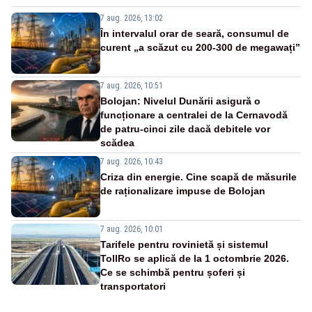
7 aug. 2026, 13:02
În intervalul orar de seară, consumul de
curent „a scăzut cu 200-300 de megawați”
7 aug. 2026, 10:51
Bolojan: Nivelul Dunării asigură o
funcționare a centralei de la Cernavodă
de patru-cinci zile dacă debitele vor
scădea
7 aug. 2026, 10:43
Criza din energie. Cine scapă de măsurile
de raționalizare impuse de Bolojan
7 aug. 2026, 10:01
Tarifele pentru rovinietă și sistemul
TollRo se aplică de la 1 octombrie 2026.
Ce se schimbă pentru șoferi și
transportatori