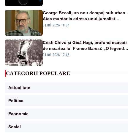
afectate
George Becali, un nou derapaj suburban.
Atac murdar la adresa unui jurnalist
sportiv – AUDIO
31 iul. 2026, 18:37
Cristi Chivu și Gică Hagi, profund marcați
de moartea lui Franco Baresi: „O legendă
a fotbalului mondial”
31 iul. 2026, 17:46
CATEGORII POPULARE
Actualitate
Politica
Economie
Social