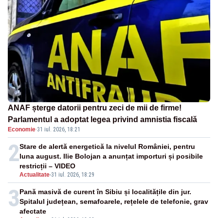
ANAF șterge datorii pentru zeci de mii de firme!
Parlamentul a adoptat legea privind amnistia fiscală
Economie
·
31 iul. 2026, 18:21
2
Stare de alertă energetică la nivelul României, pentru
luna august. Ilie Bolojan a anunțat importuri și posibile
restricții – VIDEO
Actualitate
-
31 iul. 2026, 18:29
3
Pană masivă de curent în Sibiu și localitățile din jur.
Spitalul județean, semafoarele, rețelele de telefonie, grav
afectate