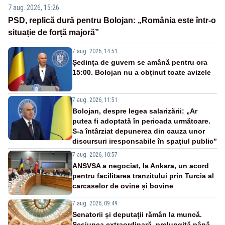
7 aug. 2026, 15:26
PSD, replică dură pentru Bolojan: „România este într-o
situație de forță majoră”
7 aug. 2026, 14:51
Ședința de guvern se amână pentru ora
15:00. Bolojan nu a obținut toate avizele
7 aug. 2026, 11:51
Bolojan, despre legea salarizării: „Ar
putea fi adoptată în perioada următoare.
S-a întârziat depunerea din cauza unor
discursuri iresponsabile în spaţiul public”
7 aug. 2026, 10:57
ANSVSA a negociat, la Ankara, un acord
pentru facilitarea tranzitului prin Turcia al
carcaselor de ovine și bovine
7 aug. 2026, 09:49
Senatorii și deputații rămân la muncă.
Sesiunea extraordinară, prelungită până