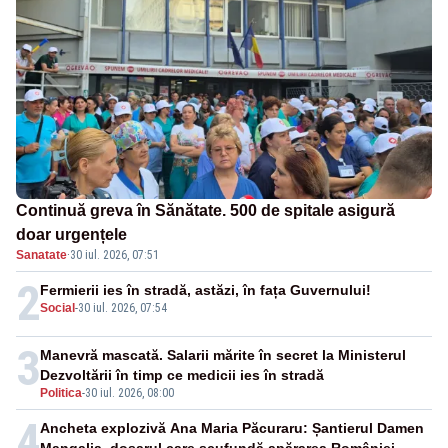
Continuă greva în Sănătate. 500 de spitale asigură
doar urgențele
Sanatate
·
30 iul. 2026, 07:51
2
Fermierii ies în stradă, astăzi, în fața Guvernului!
Social
-
30 iul. 2026, 07:54
3
Manevră mascată. Salarii mărite în secret la Ministerul
Dezvoltării în timp ce medicii ies în stradă
Politica
-
30 iul. 2026, 08:00
4
Ancheta explozivă Ana Maria Păcuraru: Șantierul Damen