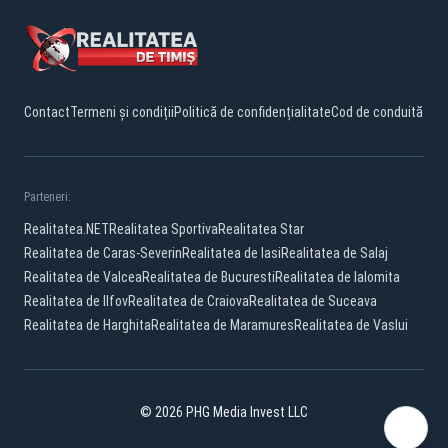
Contact
Termeni și condiții
Politică de confidențialitate
Cod de conduită
Parteneri:
Realitatea.NET
Realitatea Sportiva
Realitatea Star
Realitatea de Caras-Severin
Realitatea de Iasi
Realitatea de Salaj
Realitatea de Valcea
Realitatea de Bucuresti
Realitatea de Ialomita
Realitatea de Ilfov
Realitatea de Craiova
Realitatea de Suceava
Realitatea de Harghita
Realitatea de Maramures
Realitatea de Vaslui
© 2026 PHG Media Invest LLC
Facebook
YouTube