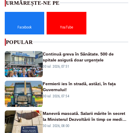
URMĂREȘTE-NE PE
Facebook
YouTube
POPULAR
Continuă greva în Sănătate. 500 de
spitale asigură doar urgențele
30 iul. 2026, 07:51
Fermierii ies în stradă, astăzi, în fața
Guvernului!
30 iul. 2026, 07:54
Manevră mascată. Salarii mărite în secret
la Ministerul Dezvoltării în timp ce medicii
ies în stradă
30 iul. 2026, 08:00