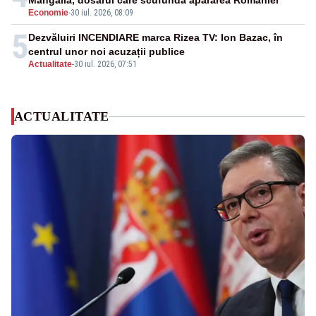
Mangalia, dosarul care scufundă apărarea României
Economie
-
30 iul. 2026, 08:09
5
Dezvăluiri INCENDIARE marca Rizea TV: Ion Bazac, în
centrul unor noi acuzații publice
Actualitate
-
30 iul. 2026, 07:51
ACTUALITATE