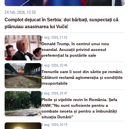
24 feb. 2026, 15:50
Complot dejucat în Serbia: doi bărbați, suspectați că
plănuiau asasinarea lui Vučić
5 aug. 2026, 21:52
Donald Trump, în centrul unui nou
scandal. Acuzații privind accesul
preferențial la postările sale
5 aug. 2026, 20:49
Trenurile care îi scot din sărite pe români.
Călătorii reclamă aglomerația și condițiile
insuportabile
5 aug. 2026, 20:47
Ploile și vijeliile revin în România. Șefa
ANM:”Nu sunt suficiente pentru a
combate seceta și pentru a îmbunătăți
situația Dunării”
5 aug. 2026, 20:19