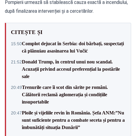
Pompierii urmează să stabilească cauza exactă a incendiului,
după finalizarea intervenției și a cercetărilor.
CITEȘTE ȘI
Complot dejucat în Serbia: doi bărbați, suspectați
15:50
că plănuiau asasinarea lui Vučić
Donald Trump, în centrul unui nou scandal.
21:52
Acuzații privind accesul preferențial la postările
sale
Trenurile care îi scot din sărite pe români.
20:49
Călătorii reclamă aglomerația și condițiile
insuportabile
Ploile și vijeliile revin în România. Șefa ANM:”Nu
20:47
sunt suficiente pentru a combate seceta și pentru a
îmbunătăți situația Dunării”