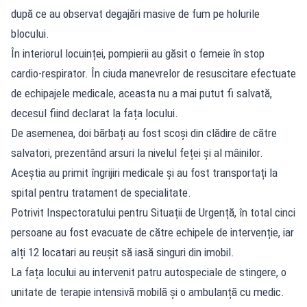
după ce au observat degajări masive de fum pe holurile
blocului.
În interiorul locuinței, pompierii au găsit o femeie în stop
cardio-respirator. În ciuda manevrelor de resuscitare efectuate
de echipajele medicale, aceasta nu a mai putut fi salvată,
decesul fiind declarat la fața locului.
De asemenea, doi bărbați au fost scoși din clădire de către
salvatori, prezentând arsuri la nivelul feței și al mâinilor.
Aceștia au primit îngrijiri medicale și au fost transportați la
spital pentru tratament de specialitate.
Potrivit Inspectoratului pentru Situații de Urgență, în total cinci
persoane au fost evacuate de către echipele de intervenție, iar
alți 12 locatari au reușit să iasă singuri din imobil.
La fața locului au intervenit patru autospeciale de stingere, o
unitate de terapie intensivă mobilă și o ambulanță cu medic.