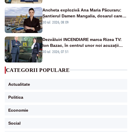
Ancheta explozivă Ana Maria Păcuraru:
Șantierul Damen Mangalia, dosarul care
scufundă apărarea României
30 iul. 2026, 08:09
Dezvăluiri INCENDIARE marca Rizea TV:
Ion Bazac, în centrul unor noi acuzații
publice
30 iul. 2026, 07:51
CATEGORII POPULARE
Actualitate
Politica
Economie
Social