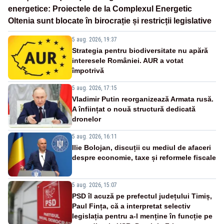
energetice: Proiectele de la Complexul Energetic
Oltenia sunt blocate în birocrație și restricții legislative
5 aug. 2026, 19:37
Strategia pentru biodiversitate nu apără
interesele României. AUR a votat
împotrivă
5 aug. 2026, 17:15
Vladimir Putin reorganizează Armata rusă.
A înființat o nouă structură dedicată
dronelor
5 aug. 2026, 16:11
Ilie Bolojan, discuții cu mediul de afaceri
despre economie, taxe și reformele fiscale
5 aug. 2026, 15:07
PSD îl acuză pe prefectul județului Timiș,
Paul Fința, că a interpretat selectiv
legislația pentru a-l menține în funcție pe