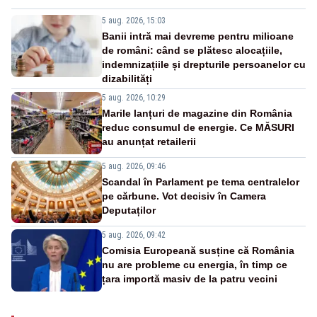
5 aug. 2026, 15:03
Banii intră mai devreme pentru milioane
de români: când se plătesc alocațiile,
indemnizațiile și drepturile persoanelor cu
dizabilități
5 aug. 2026, 10:29
Marile lanțuri de magazine din România
reduc consumul de energie. Ce MĂSURI
au anunțat retailerii
5 aug. 2026, 09:46
Scandal în Parlament pe tema centralelor
pe cărbune. Vot decisiv în Camera
Deputaților
5 aug. 2026, 09:42
Comisia Europeană susține că România
nu are probleme cu energia, în timp ce
țara importă masiv de la patru vecini