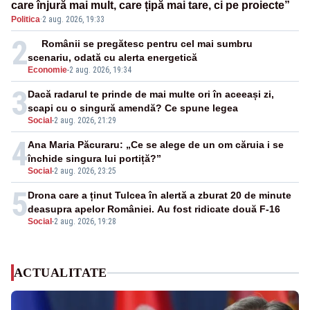
care înjură mai mult, care țipă mai tare, ci pe proiecte”
Politica
·
2 aug. 2026, 19:33
2
Românii se pregătesc pentru cel mai sumbru
scenariu, odată cu alerta energetică
Economie
-
2 aug. 2026, 19:34
3
Dacă radarul te prinde de mai multe ori în aceeași zi,
scapi cu o singură amendă? Ce spune legea
Social
-
2 aug. 2026, 21:29
4
Ana Maria Păcuraru: „Ce se alege de un om căruia i se
închide singura lui portiță?”
Social
-
2 aug. 2026, 23:25
5
Drona care a ținut Tulcea în alertă a zburat 20 de minute
deasupra apelor României. Au fost ridicate două F-16
Social
-
2 aug. 2026, 19:28
ACTUALITATE