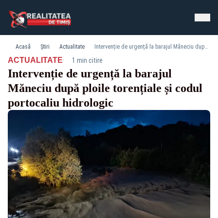
Acasă
Știri
Actualitate
Intervenție de urgență la barajul Măneciu după ploile torențiale și codul portocaliu hidrologic
·
ACTUALITATE
1 min citire
Intervenție de urgență la barajul
Măneciu după ploile torențiale și codul
portocaliu hidrologic