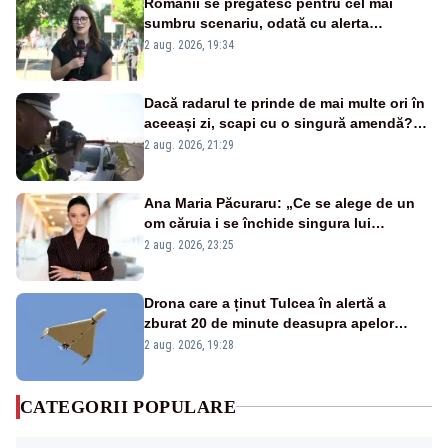
Românii se pregătesc pentru cel mai
sumbru scenariu, odată cu alerta
energetică
2 aug. 2026, 19:34
Dacă radarul te prinde de mai multe ori în
aceeași zi, scapi cu o singură amendă?
Ce spune legea
2 aug. 2026, 21:29
Ana Maria Păcuraru: „Ce se alege de un
om căruia i se închide singura lui
portiță?”
2 aug. 2026, 23:25
Drona care a ținut Tulcea în alertă a
zburat 20 de minute deasupra apelor
României. Au fost ridicate două F-16
2 aug. 2026, 19:28
CATEGORII POPULARE