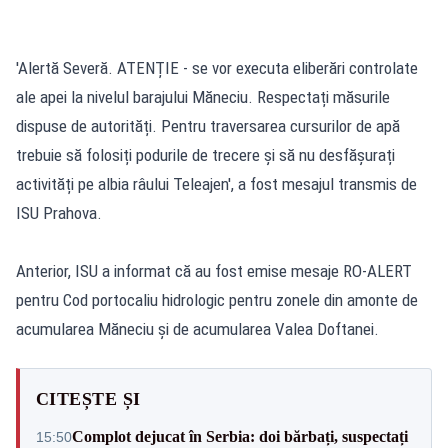
'Alertă Severă. ATENȚIE - se vor executa eliberări controlate
ale apei la nivelul barajului Măneciu. Respectați măsurile
dispuse de autorități. Pentru traversarea cursurilor de apă
trebuie să folosiți podurile de trecere și să nu desfășurați
activități pe albia râului Teleajen', a fost mesajul transmis de
ISU Prahova.
Anterior, ISU a informat că au fost emise mesaje RO-ALERT
pentru Cod portocaliu hidrologic pentru zonele din amonte de
acumularea Măneciu și de acumularea Valea Doftanei.
CITEȘTE ȘI
Complot dejucat în Serbia: doi bărbați, suspectați
15:50