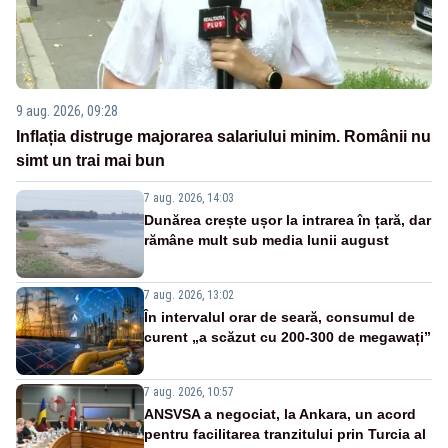
9 aug. 2026, 09:28
Inflația distruge majorarea salariului minim. Românii nu
simt un trai mai bun
7 aug. 2026, 14:03
Dunărea crește ușor la intrarea în țară, dar
rămâne mult sub media lunii august
7 aug. 2026, 13:02
În intervalul orar de seară, consumul de
curent „a scăzut cu 200-300 de megawați”
7 aug. 2026, 10:57
ANSVSA a negociat, la Ankara, un acord
pentru facilitarea tranzitului prin Turcia al