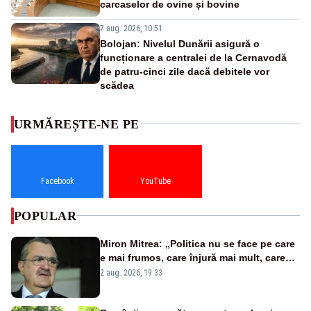
carcaselor de ovine și bovine
7 aug. 2026, 10:51
Bolojan: Nivelul Dunării asigură o
funcționare a centralei de la Cernavodă
de patru-cinci zile dacă debitele vor
scădea
URMĂREȘTE-NE PE
Facebook
YouTube
POPULAR
Miron Mitrea: „Politica nu se face pe care
e mai frumos, care înjură mai mult, care
țipă mai tare, ci pe proiecte”
2 aug. 2026, 19:33