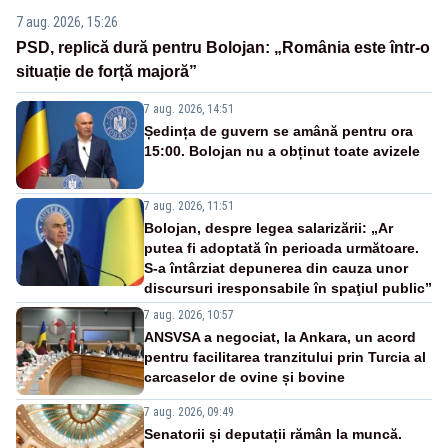
7 aug. 2026, 15:26
PSD, replică dură pentru Bolojan: „România este într-o
situație de forță majoră”
7 aug. 2026, 14:51
Ședința de guvern se amână pentru ora
15:00. Bolojan nu a obținut toate avizele
7 aug. 2026, 11:51
Bolojan, despre legea salarizării: „Ar
putea fi adoptată în perioada următoare.
S-a întârziat depunerea din cauza unor
discursuri iresponsabile în spaţiul public”
7 aug. 2026, 10:57
ANSVSA a negociat, la Ankara, un acord
pentru facilitarea tranzitului prin Turcia al
carcaselor de ovine și bovine
7 aug. 2026, 09:49
Senatorii și deputații rămân la muncă.