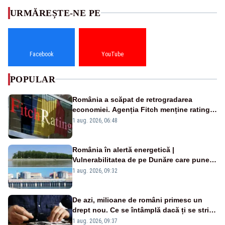
URMĂREȘTE-NE PE
Facebook
YouTube
POPULAR
România a scăpat de retrogradarea
economiei. Agenția Fitch menține ratingul
„BBB-” cu perspectivă negativă
1 aug. 2026, 06:48
România în alertă energetică |
Vulnerabilitatea de pe Dunăre care pune
în pericol Centrala Cernavodă era
1 aug. 2026, 09:32
cunoscută de pe vremea lui Ceaușescu
De azi, milioane de români primesc un
drept nou. Ce se întâmplă dacă ți se strică
un produs
1 aug. 2026, 09:37