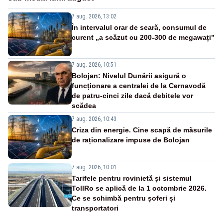
7 aug. 2026, 13:02
În intervalul orar de seară, consumul de
curent „a scăzut cu 200-300 de megawați”
7 aug. 2026, 10:51
Bolojan: Nivelul Dunării asigură o
funcționare a centralei de la Cernavodă
de patru-cinci zile dacă debitele vor
scădea
7 aug. 2026, 10:43
Criza din energie. Cine scapă de măsurile
de raționalizare impuse de Bolojan
7 aug. 2026, 10:01
Tarifele pentru rovinietă și sistemul
TollRo se aplică de la 1 octombrie 2026.
Ce se schimbă pentru șoferi și
transportatori