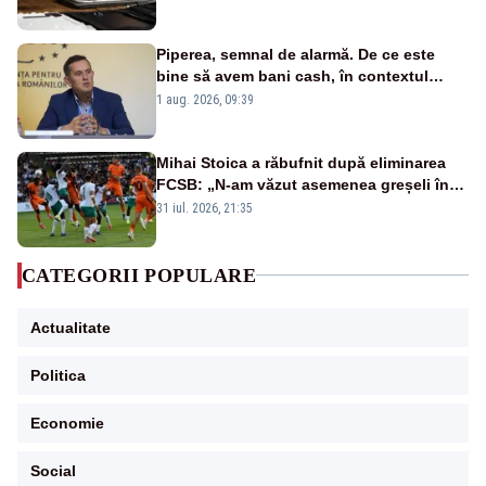
Piperea, semnal de alarmă. De ce este
bine să avem bani cash, în contextul
alertei energetice?
1 aug. 2026, 09:39
Mihai Stoica a răbufnit după eliminarea
FCSB: „N-am văzut asemenea greșeli în
190 de meciuri europene”
31 iul. 2026, 21:35
CATEGORII POPULARE
Actualitate
Politica
Economie
Social