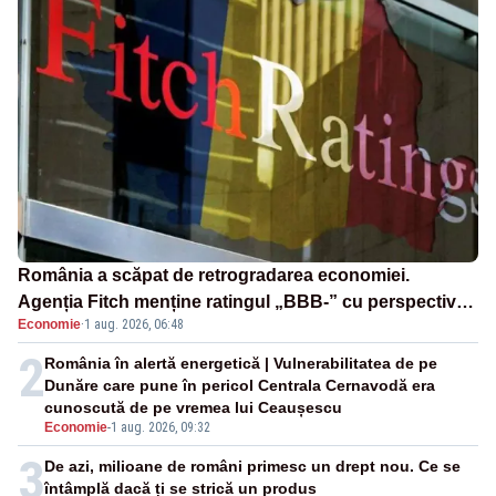
România a scăpat de retrogradarea economiei.
Agenția Fitch menține ratingul „BBB-” cu perspectivă
Economie
·
1 aug. 2026, 06:48
negativă
2
România în alertă energetică | Vulnerabilitatea de pe
Dunăre care pune în pericol Centrala Cernavodă era
cunoscută de pe vremea lui Ceaușescu
Economie
-
1 aug. 2026, 09:32
3
De azi, milioane de români primesc un drept nou. Ce se
întâmplă dacă ți se strică un produs