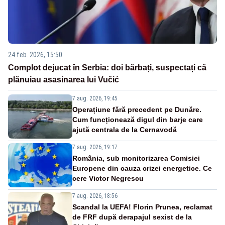
24 feb. 2026, 15:50
Complot dejucat în Serbia: doi bărbați, suspectați că
plănuiau asasinarea lui Vučić
7 aug. 2026, 19:45
Operațiune fără precedent pe Dunăre.
Cum funcționează digul din barje care
ajută centrala de la Cernavodă
7 aug. 2026, 19:17
România, sub monitorizarea Comisiei
Europene din cauza crizei energetice. Ce
cere Victor Negrescu
7 aug. 2026, 18:56
Scandal la UEFA! Florin Prunea, reclamat
de FRF după derapajul sexist de la