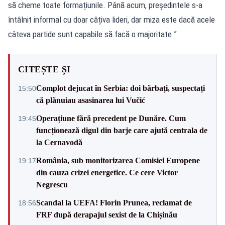
să cheme toate formațiunile. Până acum, președintele s-a
întâlnit informal cu doar câțiva lideri, dar miza este dacă acele
câteva partide sunt capabile să facă o majoritate.”
CITEȘTE ȘI
Complot dejucat în Serbia: doi bărbați, suspectați
15:50
că plănuiau asasinarea lui Vučić
Operațiune fără precedent pe Dunăre. Cum
19:45
funcționează digul din barje care ajută centrala de
la Cernavodă
România, sub monitorizarea Comisiei Europene
19:17
din cauza crizei energetice. Ce cere Victor
Negrescu
Scandal la UEFA! Florin Prunea, reclamat de
18:56
FRF după derapajul sexist de la Chișinău