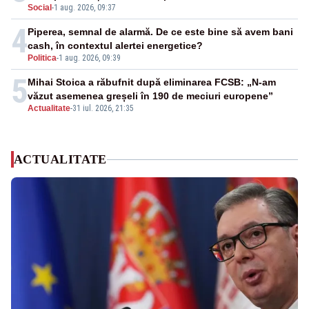
Social
-
1 aug. 2026, 09:37
4
Piperea, semnal de alarmă. De ce este bine să avem bani
cash, în contextul alertei energetice?
Politica
-
1 aug. 2026, 09:39
5
Mihai Stoica a răbufnit după eliminarea FCSB: „N-am
văzut asemenea greșeli în 190 de meciuri europene”
Actualitate
-
31 iul. 2026, 21:35
ACTUALITATE