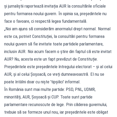
și jurnaliștii raportează invitația AUR la consultările oficiale
pentru formarea noului guvern. În opinia sa, președintele nu
face o favoare, ci respectă legea fundamentală.
„Noi am ajuns să considerăm anormalul drept normal. Normal
este ca, potrivit Constituției, la consultări pentru formarea
noului guvern să fie invitate toate partidele parlamentare,
inclusiv AUR. Noi acum facem o știre din faptul că este invitat
AUR? Nu, acesta este un fapt prevăzut de Constituție.
Președintele este președintele întregului electorat – și al celui
AUR, și al celui Șoșoacă, ce vreți dumneavoastră. El nu se
poate întâlni doar cu niște 'tipșilici' informal.
În România sunt mai multe partide: PSD, PNL, UDMR,
minorități, AUR, Șoșoacă și CUP. Toate sunt partide
parlamentare recunoscute de lege. Prin căderea guvernului,
trebuie să se formeze unul nou, iar președintele este obligat