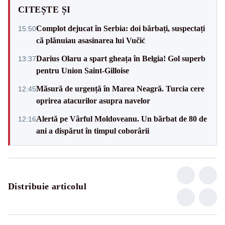
CITEȘTE ȘI
Complot dejucat în Serbia: doi bărbați, suspectați
15:50
că plănuiau asasinarea lui Vučić
Darius Olaru a spart gheața în Belgia! Gol superb
13:37
pentru Union Saint-Gilloise
Măsură de urgență în Marea Neagră. Turcia cere
12:45
oprirea atacurilor asupra navelor
Alertă pe Vârful Moldoveanu. Un bărbat de 80 de
12:16
ani a dispărut în timpul coborârii
Distribuie articolul