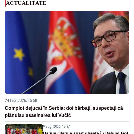
ACTUALITATE
24 feb. 2026, 15:50
Complot dejucat în Serbia: doi bărbați, suspectați că
plănuiau asasinarea lui Vučić
9 aug. 2026, 13:37
Darius Olaru a spart gheața în Belgia! Gol