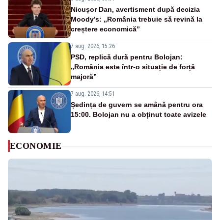
Nicușor Dan, avertisment după decizia
Moody’s: „România trebuie să revină la
creștere economică”
7 aug. 2026, 15:26
PSD, replică dură pentru Bolojan:
„România este într-o situație de forță
majoră”
7 aug. 2026, 14:51
Ședința de guvern se amână pentru ora
15:00. Bolojan nu a obținut toate avizele
ECONOMIE