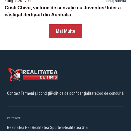
8 aug. 2026, 17:31
Ionuț Nichita
Cristi Chivu, victorie de senzație cu Juventus! Inter a
câștigat derby-ul din Australia
Mai Multe
Contact
Termeni și condiții
Politică de confidențialitate
Cod de conduită
Parteneri:
Realitatea.NET
Realitatea Sportiva
Realitatea Star