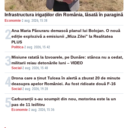
Infrastructura irigațiilor din România, lăsată în paragină
Economie
·
2 aug. 2026, 15:38
2
Ana Maria Păcuraru demască planul lui Bolojan. O nouă
ediție explozivă a emisiunii „Miza Zilei” la Realitatea
PLUS
Politica
-
2 aug. 2026, 15:42
3
Misiune ratată la Izvoarele, pe Dunăre: stânca nu a cedat,
militarii reiau detonările luni – VIDEO
Social
-
2 aug. 2026, 15:48
4
Drona care a ținut Tulcea în alertă a zburat 20 de minute
deasupra apelor României. Au fost ridicate două F-16
Social
-
2 aug. 2026, 19:28
5
Carburanții s-au scumpit din nou, motorina este la un
pas de 11 lei/litru
Economie
-
2 aug. 2026, 15:36