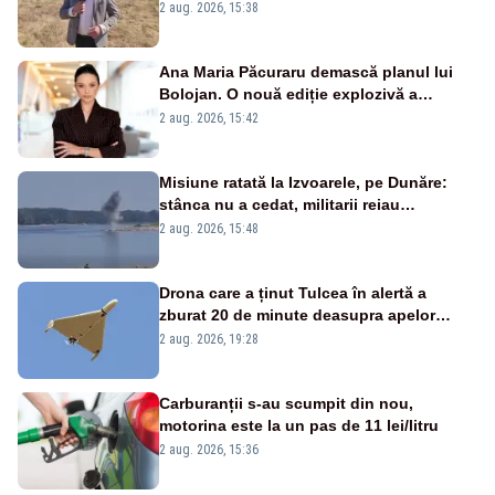
2 aug. 2026, 15:38
Ana Maria Păcuraru demască planul lui
Bolojan. O nouă ediție explozivă a
emisiunii „Miza Zilei” la Realitatea PLUS
2 aug. 2026, 15:42
Misiune ratată la Izvoarele, pe Dunăre:
stânca nu a cedat, militarii reiau
detonările luni – VIDEO
2 aug. 2026, 15:48
Drona care a ținut Tulcea în alertă a
zburat 20 de minute deasupra apelor
României. Au fost ridicate două F-16
2 aug. 2026, 19:28
Carburanții s-au scumpit din nou,
motorina este la un pas de 11 lei/litru
2 aug. 2026, 15:36