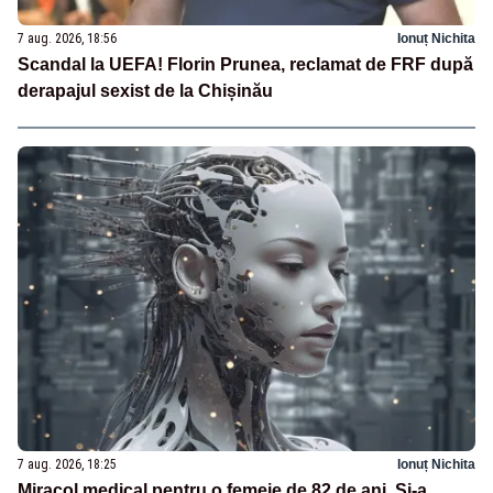
7 aug. 2026, 18:56
Ionuț Nichita
Scandal la UEFA! Florin Prunea, reclamat de FRF după
derapajul sexist de la Chișinău
7 aug. 2026, 18:25
Ionuț Nichita
Miracol medical pentru o femeie de 82 de ani. Și-a