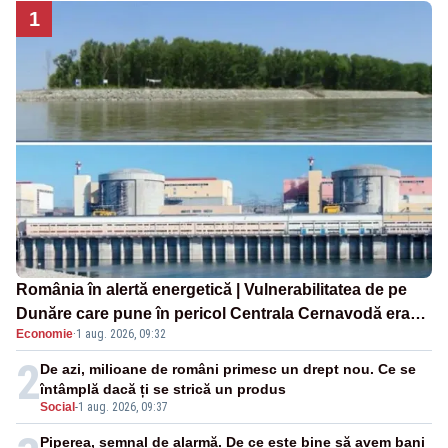
1
România în alertă energetică | Vulnerabilitatea de pe
Dunăre care pune în pericol Centrala Cernavodă era
Economie
·
1 aug. 2026, 09:32
cunoscută de pe vremea lui Ceaușescu
2
De azi, milioane de români primesc un drept nou. Ce se
întâmplă dacă ți se strică un produs
Social
-
1 aug. 2026, 09:37
Piperea, semnal de alarmă. De ce este bine să avem bani