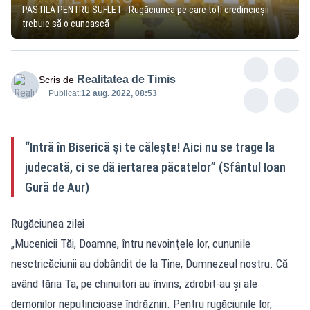
PASTILA PENTRU SUFLET - Rugăciunea pe care toți credincioșii
trebuie să o cunoască
Realitatea de Timis
Scris de
Publicat:
12 aug. 2022, 08:53
“Intră în Biserică şi te căleşte! Aici nu se trage la
judecată, ci se dă iertarea păcatelor” (Sfântul Ioan
Gură de Aur)
Rugăciunea zilei
„Mucenicii Tăi, Doamne, întru nevoinţele lor, cununile
nesctricăciunii au dobândit de la Tine, Dumnezeul nostru. Că
având tăria Ta, pe chinuitori au învins; zdrobit-au şi ale
demonilor neputincioase îndrăzniri. Pentru rugăciunile lor,