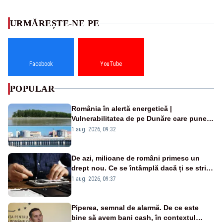
URMĂREȘTE-NE PE
Facebook
YouTube
POPULAR
România în alertă energetică |
Vulnerabilitatea de pe Dunăre care pune
în pericol Centrala Cernavodă era
1 aug. 2026, 09:32
cunoscută de pe vremea lui Ceaușescu
De azi, milioane de români primesc un
drept nou. Ce se întâmplă dacă ți se strică
un produs
1 aug. 2026, 09:37
Piperea, semnal de alarmă. De ce este
bine să avem bani cash, în contextul