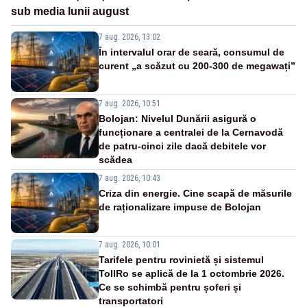
sub media lunii august
7 aug. 2026, 13:02
În intervalul orar de seară, consumul de
curent „a scăzut cu 200-300 de megawați”
7 aug. 2026, 10:51
Bolojan: Nivelul Dunării asigură o
funcționare a centralei de la Cernavodă
de patru-cinci zile dacă debitele vor
scădea
7 aug. 2026, 10:43
Criza din energie. Cine scapă de măsurile
de raționalizare impuse de Bolojan
7 aug. 2026, 10:01
Tarifele pentru rovinietă și sistemul
TollRo se aplică de la 1 octombrie 2026.
Ce se schimbă pentru șoferi și
transportatori