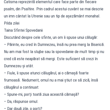
Catisma reprezintă elementul care face parte din fiecare
psalm, din Psaltire. Prin cadrul acestui cuvânt se mai descrie
un imn cântat la Utrenie sau un tip de așezământ monahal.
Pilda zilei
Taina Sfintei Spovedanii
Discutând despre cele sfinte, un om îi spuse unui călugăr:
– Părinte, eu cred în Dumnezeu, însă nu prea merg la Biserică.
Nu am mai fost la slujbe sau la spovedanie de mult timp şi nu
cred că este neapărat să mergi. Este suficient să crezi în
Dumnezeu şi atât.
– Fiule, îi spuse atunci călugărul, ai o cămaşă foarte
frumoasă. Nedumerit, omul nu a mai ştiut ce să zică, însă
călugărul a continuat:
– Spune-mi, porţi toată ziua această cămaşă?
– Da, răspunse omul.
– Dar două zile, o porţi?