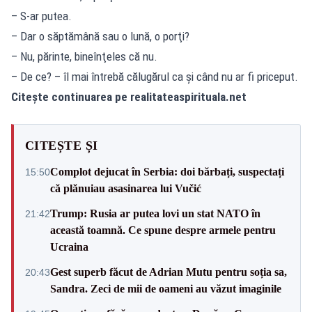
– S-ar putea.
– Dar o săptămână sau o lună, o porţi?
– Nu, părinte, bineînţeles că nu.
– De ce? – îl mai întrebă călugărul ca şi când nu ar fi priceput.
Citește continuarea pe realitateaspirituala.net
CITEȘTE ȘI
Complot dejucat în Serbia: doi bărbați, suspectați
15:50
că plănuiau asasinarea lui Vučić
Trump: Rusia ar putea lovi un stat NATO în
21:42
această toamnă. Ce spune despre armele pentru
Ucraina
Gest superb făcut de Adrian Mutu pentru soția sa,
20:43
Sandra. Zeci de mii de oameni au văzut imaginile