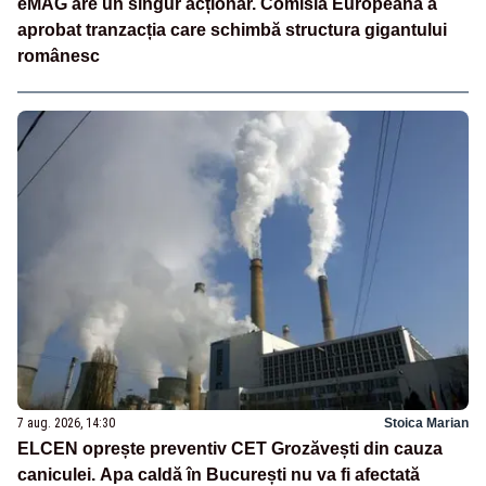
eMAG are un singur acționar. Comisia Europeană a
aprobat tranzacția care schimbă structura gigantului
românesc
7 aug. 2026, 14:30
Stoica Marian
ELCEN oprește preventiv CET Grozăvești din cauza
caniculei. Apa caldă în București nu va fi afectată