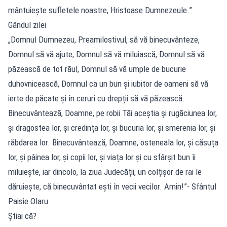
mântuieşte sufletele noastre, Hristoase Dumnezeule.”
Gândul zilei
„Domnul Dumnezeu, Preamilostivul, să vă binecuvânteze,
Domnul să vă ajute, Domnul să vă miluiască, Domnul să vă
păzească de tot răul, Domnul să vă umple de bucurie
duhovnicească, Domnul ca un bun și iubitor de oameni să vă
ierte de păcate și în ceruri cu drepții să vă păzească.
Binecuvântează, Doamne, pe robii Tăi aceștia și rugăciunea lor,
și dragostea lor, și credința lor, și bucuria lor, și smerenia lor, și
răbdarea lor. Binecuvântează, Doamne, osteneala lor, și căsuța
lor, și pâinea lor, și copii lor, și viața lor și cu sfârșit bun îi
miluiește, iar dincolo, la ziua Judecății, un colțișor de rai le
dăruiește, că binecuvântat ești în vecii vecilor. Amin!”- Sfântul
Paisie Olaru
Știai că?