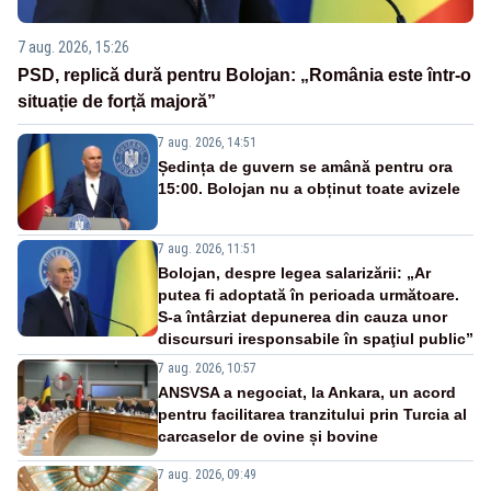
7 aug. 2026, 15:26
PSD, replică dură pentru Bolojan: „România este într-o
situație de forță majoră”
7 aug. 2026, 14:51
Ședința de guvern se amână pentru ora
15:00. Bolojan nu a obținut toate avizele
7 aug. 2026, 11:51
Bolojan, despre legea salarizării: „Ar
putea fi adoptată în perioada următoare.
S-a întârziat depunerea din cauza unor
discursuri iresponsabile în spaţiul public”
7 aug. 2026, 10:57
ANSVSA a negociat, la Ankara, un acord
pentru facilitarea tranzitului prin Turcia al
carcaselor de ovine și bovine
7 aug. 2026, 09:49