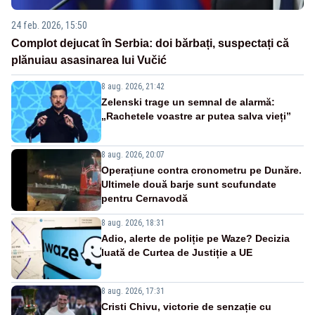
24 feb. 2026, 15:50
Complot dejucat în Serbia: doi bărbați, suspectați că
plănuiau asasinarea lui Vučić
8 aug. 2026, 21:42
Zelenski trage un semnal de alarmă:
„Rachetele voastre ar putea salva vieți”
8 aug. 2026, 20:07
Operațiune contra cronometru pe Dunăre.
Ultimele două barje sunt scufundate
pentru Cernavodă
8 aug. 2026, 18:31
Adio, alerte de poliție pe Waze? Decizia
luată de Curtea de Justiție a UE
8 aug. 2026, 17:31
Cristi Chivu, victorie de senzație cu