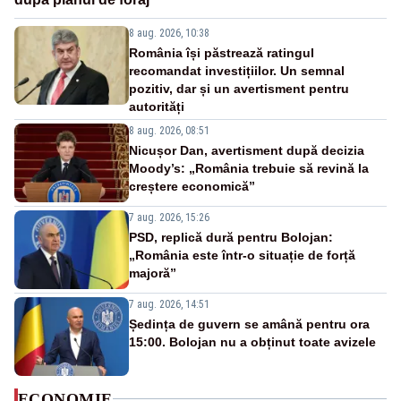
8 aug. 2026, 10:38
România își păstrează ratingul
recomandat investițiilor. Un semnal
pozitiv, dar și un avertisment pentru
autorități
8 aug. 2026, 08:51
Nicușor Dan, avertisment după decizia
Moody’s: „România trebuie să revină la
creștere economică”
7 aug. 2026, 15:26
PSD, replică dură pentru Bolojan:
„România este într-o situație de forță
majoră”
7 aug. 2026, 14:51
Ședința de guvern se amână pentru ora
15:00. Bolojan nu a obținut toate avizele
ECONOMIE