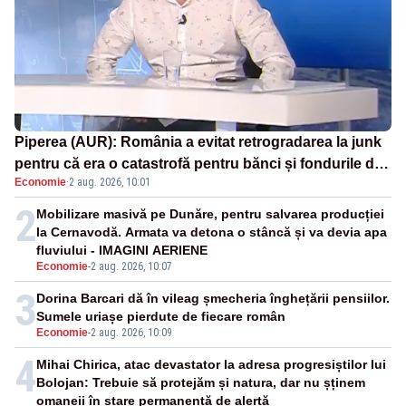
Piperea (AUR): România a evitat retrogradarea la junk
pentru că era o catastrofă pentru bănci și fondurile de
Economie
·
2 aug. 2026, 10:01
pensii
2
Mobilizare masivă pe Dunăre, pentru salvarea producției
la Cernavodă. Armata va detona o stâncă și va devia apa
fluviului - IMAGINI AERIENE
Economie
-
2 aug. 2026, 10:07
3
Dorina Barcari dă în vileag șmecheria înghețării pensiilor.
Sumele uriașe pierdute de fiecare român
Economie
-
2 aug. 2026, 10:09
4
Mihai Chirica, atac devastator la adresa progresiștilor lui
Bolojan: Trebuie să protejăm și natura, dar nu șținem
omaneii în stare permanentă de alertă