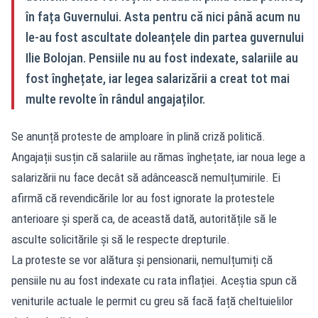
în fața Guvernului. Asta pentru că nici până acum nu
le-au fost ascultate doleanțele din partea guvernului
Ilie Bolojan. Pensiile nu au fost indexate, salariile au
fost înghețate, iar legea salarizării a creat tot mai
multe revolte în rândul angajaților.
Se anunță proteste de amploare în plină criză politică.
Angajații susțin că salariile au rămas înghețate, iar noua lege a
salarizării nu face decât să adâncească nemulțumirile. Ei
afirmă că revendicările lor au fost ignorate la protestele
anterioare și speră ca, de această dată, autoritățile să le
asculte solicitările și să le respecte drepturile.
La proteste se vor alătura și pensionarii, nemulțumiți că
pensiile nu au fost indexate cu rata inflației. Aceștia spun că
veniturile actuale le permit cu greu să facă față cheltuielilor