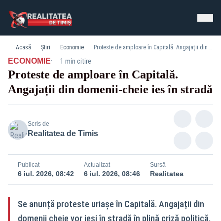
Acasă
Știri
Economie
Proteste de amploare în Capitală. Angajații din domenii-cheie ies în stradă
·
ECONOMIE
1 min citire
Proteste de amploare în Capitală.
Angajații din domenii-cheie ies în stradă
Scris de
Realitatea de Timis
Publicat
Actualizat
Sursă
6 iul. 2026, 08:42
6 iul. 2026, 08:46
Realitatea
Se anunță proteste uriașe în Capitală. Angajații din
domenii cheie vor ieși în stradă în plină criză politică,