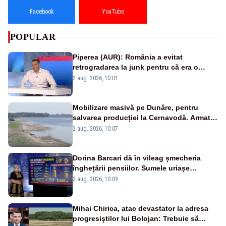
Facebook
YouTube
POPULAR
Piperea (AUR): România a evitat
retrogradarea la junk pentru că era o
catastrofă pentru bănci și fondurile de
2 aug. 2026, 10:01
pensii
Mobilizare masivă pe Dunăre, pentru
salvarea producției la Cernavodă. Armata
va detona o stâncă și va devia apa
2 aug. 2026, 10:07
fluviului - IMAGINI AERIENE
Dorina Barcari dă în vileag șmecheria
înghețării pensiilor. Sumele uriașe
pierdute de fiecare român
2 aug. 2026, 10:09
Mihai Chirica, atac devastator la adresa
progresiștilor lui Bolojan: Trebuie să