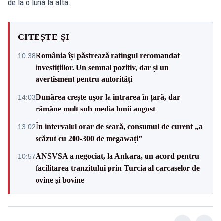
de la o lună la alta.
CITEȘTE ȘI
România își păstrează ratingul recomandat
10:38
investițiilor. Un semnal pozitiv, dar și un
avertisment pentru autorități
Dunărea crește ușor la intrarea în țară, dar
14:03
rămâne mult sub media lunii august
În intervalul orar de seară, consumul de curent „a
13:02
scăzut cu 200-300 de megawați”
ANSVSA a negociat, la Ankara, un acord pentru
10:57
facilitarea tranzitului prin Turcia al carcaselor de
ovine și bovine