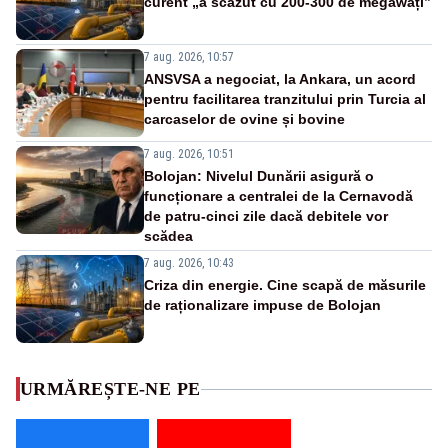
curent „a scăzut cu 200-300 de megawați”
7 aug. 2026, 10:57
ANSVSA a negociat, la Ankara, un acord
pentru facilitarea tranzitului prin Turcia al
carcaselor de ovine și bovine
7 aug. 2026, 10:51
Bolojan: Nivelul Dunării asigură o
funcționare a centralei de la Cernavodă
de patru-cinci zile dacă debitele vor
scădea
7 aug. 2026, 10:43
Criza din energie. Cine scapă de măsurile
de raționalizare impuse de Bolojan
URMĂREȘTE-NE PE