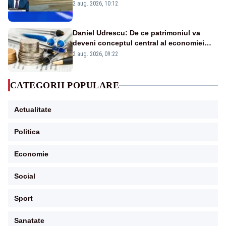
protejăm și natura, dar nu șținem omaneii
2 aug. 2026, 10:12
în stare permanentă de alertă
Daniel Udrescu: De ce patrimoniul va
deveni conceptul central al economiei
viitoare?
2 aug. 2026, 09:22
CATEGORII POPULARE
Actualitate
Politica
Economie
Social
Sport
Sanatate