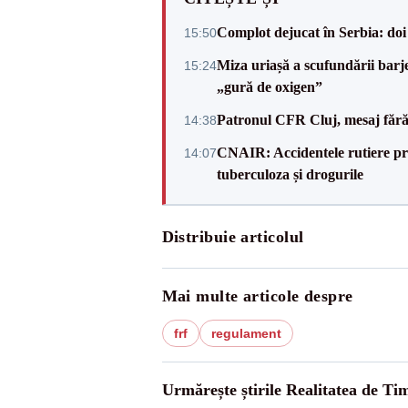
Complot dejucat în Serbia: doi 
15:50
Miza uriașă a scufundării barj
15:24
„gură de oxigen”
Patronul CFR Cluj, mesaj fără
14:38
CNAIR: Accidentele rutiere pro
14:07
tuberculoza și drogurile
Distribuie articolul
Mai multe articole despre
frf
regulament
Urmărește știrile Realitatea de Tim