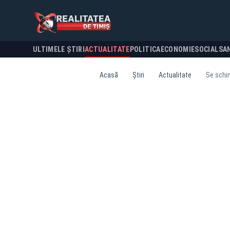
ULTIMELE ȘTIRI
ACTUALITATE
POLITICA
ECONOMIE
SOCIAL
SA
Acasă
Știri
Actualitate
Se schim