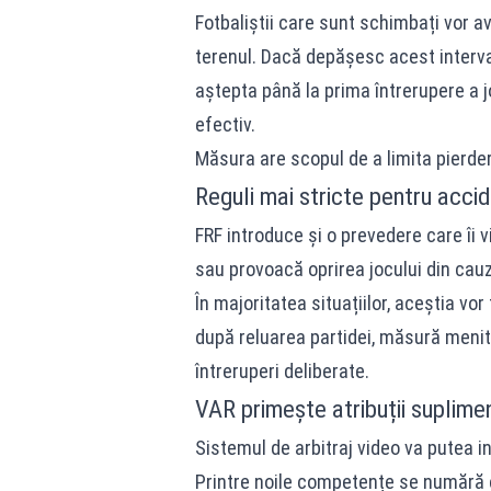
Fotbaliștii care sunt schimbați vor 
terenul. Dacă depășesc acest interval
aștepta până la prima întrerupere a j
efectiv.
Măsura are scopul de a limita pierder
Reguli mai stricte pentru accid
FRF introduce și o prevedere care îi v
sau provoacă oprirea jocului din cauz
În majoritatea situațiilor, aceștia vo
după reluarea partidei, măsură menită
întreruperi deliberate.
VAR primește atribuții suplime
Sistemul de arbitraj video va putea i
Printre noile competențe se numără c