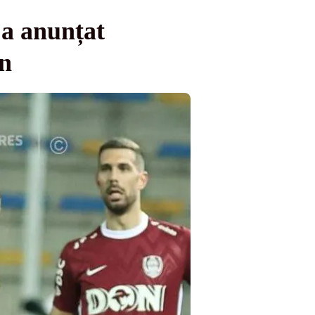
 a anunțat
on