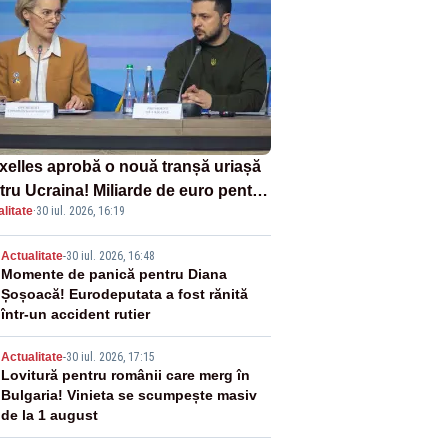
xelles aprobă o nouă tranșă uriașă
tru Ucraina! Miliarde de euro pentru
litate
·
30 iul. 2026, 16:19
ament și apărare
2
Actualitate
-
30 iul. 2026, 16:48
Momente de panică pentru Diana
Șoșoacă! Eurodeputata a fost rănită
într-un accident rutier
3
Actualitate
-
30 iul. 2026, 17:15
Lovitură pentru românii care merg în
Bulgaria! Vinieta se scumpește masiv
de la 1 august