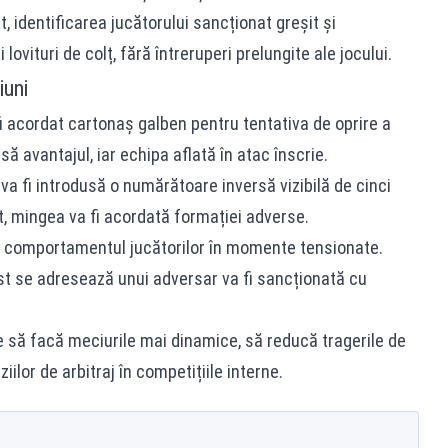
, identificarea jucătorului sancționat greșit și
ovituri de colț, fără întreruperi prelungite ale jocului.
iuni
 acordat cartonaș galben pentru tentativa de oprire a
să avantajul, iar echipa aflată în atac înscrie.
va fi introdusă o numărătoare inversă vizibilă de cinci
, mingea va fi acordată formației adverse.
ă comportamentul jucătorilor în momente tensionate.
ist se adresează unui adversar va fi sancționată cu
 să facă meciurile mai dinamice, să reducă tragerile de
ilor de arbitraj în competițiile interne.