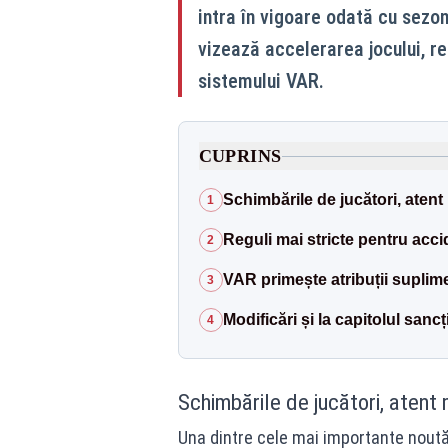
intra în vigoare odată cu sezo
vizează accelerarea jocului, re
sistemului VAR.
CUPRINS
Schimbările de jucători, atent
1
Reguli mai stricte pentru acci
2
VAR primește atribuții suplim
3
Modificări și la capitolul sancț
4
Schimbările de jucători, atent 
Una dintre cele mai importante noutăț