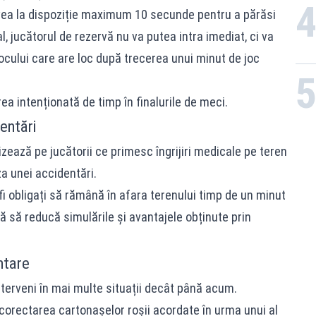
avea la dispoziție maximum 10 secunde pentru a părăsi
, jucătorul de rezervă nu va putea intra imediat, ci va
ocului care are loc după trecerea unui minut de joc
ea intenționată de timp în finalurile de meci.
entări
izează pe jucătorii ce primesc îngrijiri medicale pe teren
a unei accidentări.
r fi obligați să rămână în afara terenului timp de un minut
 să reducă simulările și avantajele obținute prin
ntare
nterveni în mai multe situații decât până acum.
orectarea cartonașelor roșii acordate în urma unui al