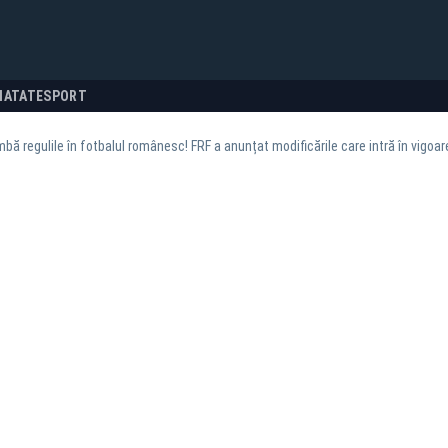
NATATE
SPORT
bă regulile în fotbalul românesc! FRF a anunțat modificările care intră în vigoar