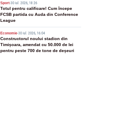
4
Sport
-
30 iul. 2026, 18:26
Totul pentru calificare! Cum începe
FCSB partida cu Auda din Conference
League
5
Economie
-
30 iul. 2026, 16:04
Constructorul noului stadion din
Timișoara, amendat cu 50.000 de lei
pentru peste 700 de tone de deșeuri