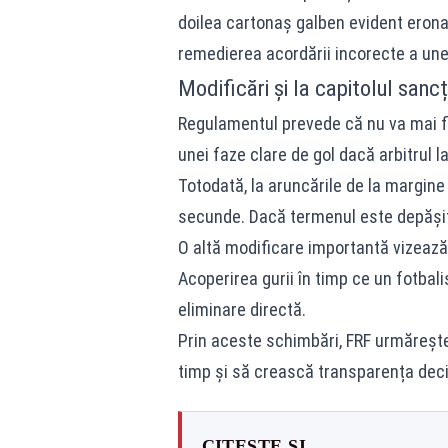
doilea cartonaș galben evident eronat
remedierea acordării incorecte a unei l
Modificări și la capitolul sancț
Regulamentul prevede că nu va mai fi
unei faze clare de gol dacă arbitrul la
Totodată, la aruncările de la margine 
secunde. Dacă termenul este depășit
O altă modificare importantă vizeaz
Acoperirea gurii în timp ce un fotbal
eliminare directă.
Prin aceste schimbări, FRF urmărește
timp și să crească transparența decizi
CITEȘTE ȘI