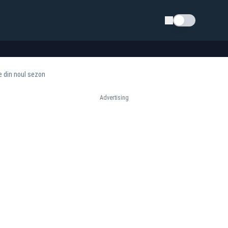
Schimba tema
e din noul sezon
Advertising