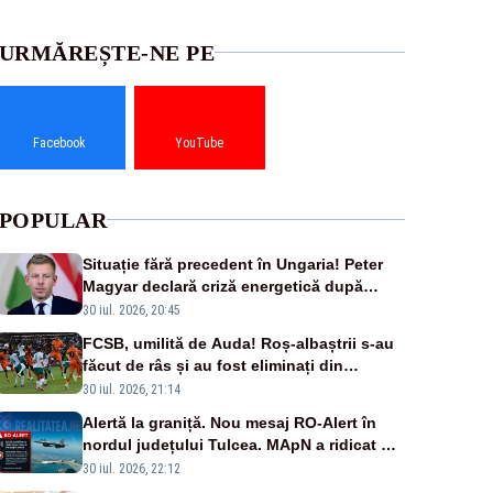
URMĂREȘTE-NE PE
Facebook
YouTube
POPULAR
Situație fără precedent în Ungaria! Peter
Magyar declară criză energetică după
oprirea centralei de la Paks
30 iul. 2026, 20:45
FCSB, umilită de Auda! Roș-albaștrii s-au
făcut de râs și au fost eliminați din
Conference League
30 iul. 2026, 21:14
Alertă la graniță. Nou mesaj RO-Alert în
nordul județului Tulcea. MApN a ridicat de
la sol două avioane F-16
30 iul. 2026, 22:12