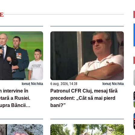
E
Ionuț Nichita
6 aug. 2026, 14:38
Ionuț Nichita
n intervine în
Patronul CFR Cluj, mesaj fără
tară a Rusiei.
precedent: „Cât să mai pierd
upra Băncii
bani?”
ntensifică