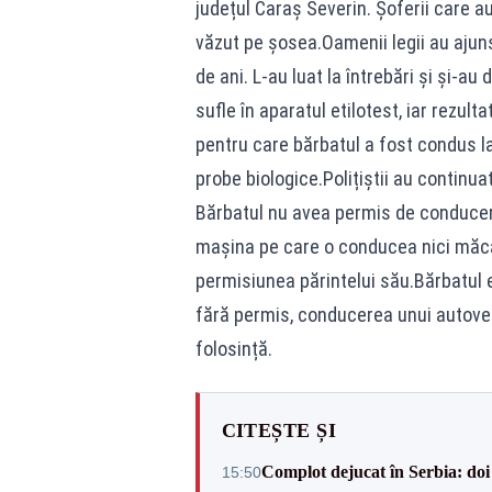
județul Caraș Severin. Șoferii care au
văzut pe șosea.Oamenii legii au ajuns 
de ani. L-au luat la întrebări și și-a
sufle în aparatul etilotest, iar rezulta
pentru care bărbatul a fost condus la
probe biologice.Polițiștii au continuat
Bărbatul nu avea permis de conducere
mașina pe care o conducea nici măcar n
permisiunea părintelui său.Bărbatul
fără permis, conducerea unui autovehi
folosință.
CITEȘTE ȘI
Complot dejucat în Serbia: doi 
15:50