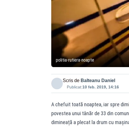
politia-rutiera-noapte
Scris de
Balteanu Daniel
Publicat:
10 feb. 2019, 14:16
A chefuit toată noaptea, iar spre di
povestea unui tânăr de 33 din comun
dimineață a plecat la drum cu mașina 