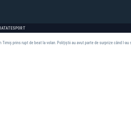
NATATE
SPORT
n Timiș prins rupt de beat la volan. Polițiștii au avut parte de surprize când l-a