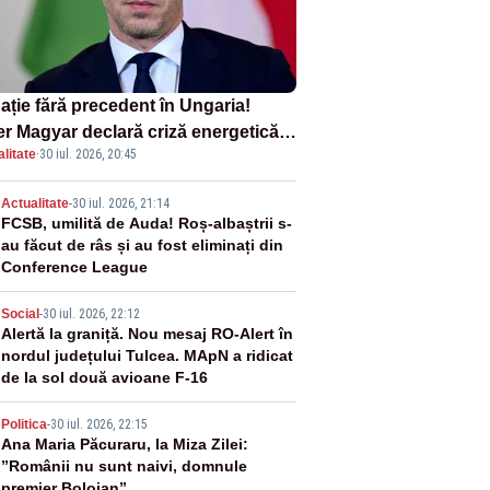
ație fără precedent în Ungaria!
er Magyar declară criză energetică
litate
·
30 iul. 2026, 20:45
ă oprirea centralei de la Paks
2
Actualitate
-
30 iul. 2026, 21:14
FCSB, umilită de Auda! Roș-albaștrii s-
au făcut de râs și au fost eliminați din
Conference League
3
Social
-
30 iul. 2026, 22:12
Alertă la graniță. Nou mesaj RO-Alert în
nordul județului Tulcea. MApN a ridicat
de la sol două avioane F-16
4
Politica
-
30 iul. 2026, 22:15
Ana Maria Păcuraru, la Miza Zilei:
”Românii nu sunt naivi, domnule
premier Bolojan”