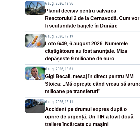
6 aug. 2026, 19:56
Planul decisiv pentru salvarea
Reactorului 2 de la Cernavodă. Cum vor
fi scufundate barjele în Dunăre
6 aug. 2026, 19:19
Loto 6/49, 6 august 2026. Numerele
câștigătoare au fost anunțate. Miza
depășește 9 milioane de euro
6 aug. 2026, 18:51
Gigi Becali, mesaj în direct pentru MM
Stoica: „Mă oprește când vreau să arun
milioane pe transferuri”
6 aug. 2026, 18:11
Accident pe drumul expres după o
oprire de urgență. Un TIR a lovit două
trailere încărcate cu mașini