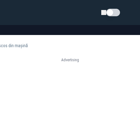
Schimba tema
u scos din mașină
Advertising