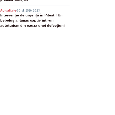
5
Actualitate
-
30 iul. 2026, 20:33
Intervenție de urgență în Pitești! Un
bebeluș a rămas captiv într-un
autoturism din cauza unei defecțiuni