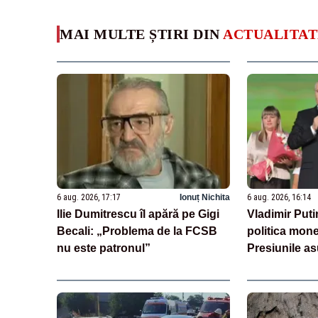
MAI MULTE ȘTIRI DIN
ACTUALITAT
6 aug. 2026, 17:17
Ionuț Nichita
6 aug. 2026, 16:14
Ilie Dumitrescu îl apără pe Gigi
Vladimir Puti
Becali: „Problema de la FCSB
politica mone
nu este patronul”
Presiunile as
Centrale se i