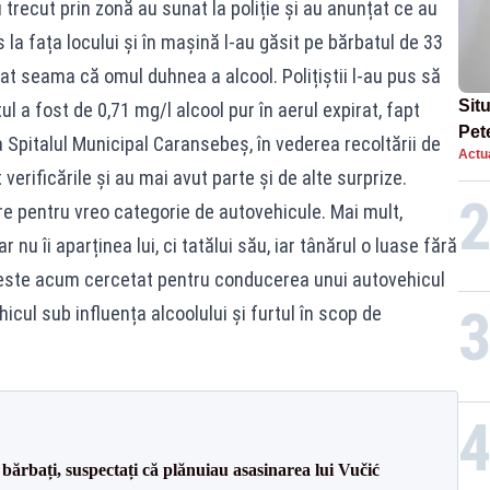
 trecut prin zonă au sunat la poliție și au anunțat ce au
la fața locului și în mașină l-au găsit pe bărbatul de 33
u dat seama că omul duhnea a alcool. Polițiștii l-au pus să
Situ
tul a fost de 0,71 mg/l alcool pur în aerul expirat, fapt
Pet
 Spitalul Municipal Caransebeș, în vederea recoltării de
Actua
dup
 verificările și au mai avut parte și de alte surprize.
 pentru vreo categorie de autovehicule. Mai mult,
u îi aparținea lui, ci tatălui său, iar tânărul o luase fără
 este acum cercetat pentru conducerea unui autovehicul
cul sub influența alcoolului și furtul în scop de
bărbați, suspectați că plănuiau asasinarea lui Vučić