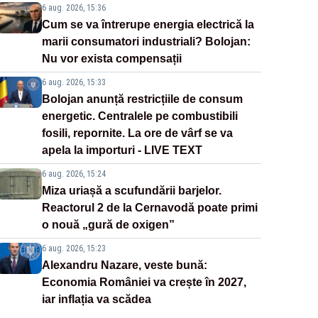
6 aug. 2026, 15:36
Cum se va întrerupe energia electrică la
marii consumatori industriali? Bolojan:
Nu vor exista compensații
6 aug. 2026, 15:33
Bolojan anunță restricțiile de consum
energetic. Centralele pe combustibili
fosili, repornite. La ore de vârf se va
apela la importuri - LIVE TEXT
6 aug. 2026, 15:24
Miza uriașă a scufundării barjelor.
Reactorul 2 de la Cernavodă poate primi
o nouă „gură de oxigen”
6 aug. 2026, 15:23
Alexandru Nazare, veste bună:
Economia României va crește în 2027,
iar inflația va scădea