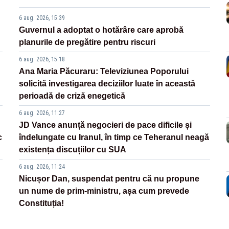
6 aug. 2026, 15:39
Guvernul a adoptat o hotărâre care aprobă
planurile de pregătire pentru riscuri
6 aug. 2026, 15:18
Ana Maria Păcuraru: Televiziunea Poporului
solicită investigarea deciziilor luate în această
perioadă de criză enegetică
6 aug. 2026, 11:27
JD Vance anunță negocieri de pace dificile și
c
îndelungate cu Iranul, în timp ce Teheranul neagă
existența discuțiilor cu SUA
6 aug. 2026, 11:24
Nicușor Dan, suspendat pentru că nu propune
un nume de prim-ministru, așa cum prevede
Constituția!