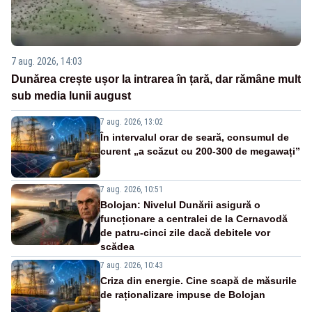
7 aug. 2026, 14:03
Dunărea crește ușor la intrarea în țară, dar rămâne mult
sub media lunii august
7 aug. 2026, 13:02
În intervalul orar de seară, consumul de
curent „a scăzut cu 200-300 de megawați”
7 aug. 2026, 10:51
Bolojan: Nivelul Dunării asigură o
funcționare a centralei de la Cernavodă
de patru-cinci zile dacă debitele vor
scădea
7 aug. 2026, 10:43
Criza din energie. Cine scapă de măsurile
de raționalizare impuse de Bolojan