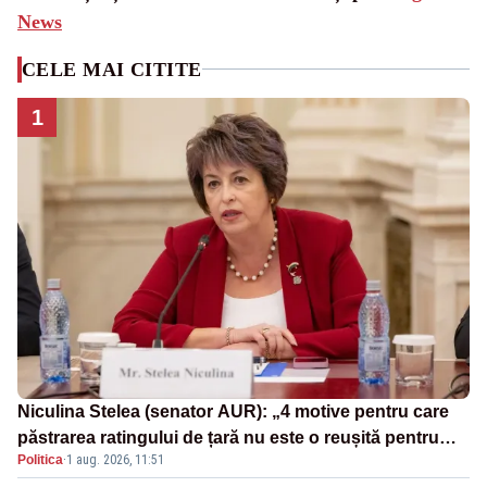
News
CELE MAI CITITE
1
Niculina Stelea (senator AUR): „4 motive pentru care
păstrarea ratingului de țară nu este o reușită pentru
Politica
·
1 aug. 2026, 11:51
Guvernul Bolojan”