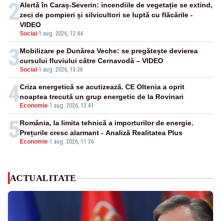
2
Alertă în Caraș-Severin: incendiile de vegetație se extind,
zeci de pompieri și silvicultori se luptă cu flăcările -
VIDEO
Social
-
1 aug. 2026, 12:44
3
Mobilizare pe Dunărea Veche: se pregătește devierea
cursului fluviului către Cernavodă – VIDEO
Social
-
1 aug. 2026, 13:38
4
Criza energetică se acutizează. CE Oltenia a oprit
noaptea trecută un grup energetic de la Rovinari
Economie
-
1 aug. 2026, 13:41
5
România, la limita tehnică a importurilor de energie.
Prețurile cresc alarmant - Analiză Realitatea Plus
Economie
-
1 aug. 2026, 11:36
ACTUALITATE