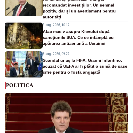
recomandat investițiilor. Un semnal
pozitiv, dar și un avertisment pentru
autorități
8 aug. 2026, 10:12
Atac masiv asupra Kievului după
sancțiunile SUA. Ce se întâmplă cu
apărarea antiaeriană a Ucrainei
8 aug. 2026, 09:22
Scandal uriaș la FIFA. Gianni Infantino,
acuzat că UEFA ar fi plătit o sumă de șase
cifre pentru o fostă angajată
POLITICA