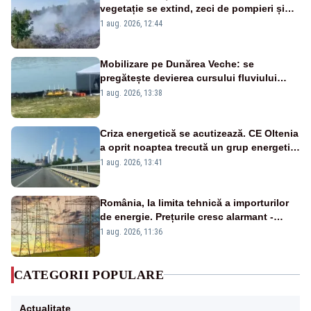
vegetație se extind, zeci de pompieri și
silvicultori se luptă cu flăcările - VIDEO
1 aug. 2026, 12:44
Mobilizare pe Dunărea Veche: se
pregătește devierea cursului fluviului
către Cernavodă – VIDEO
1 aug. 2026, 13:38
Criza energetică se acutizează. CE Oltenia
a oprit noaptea trecută un grup energetic
de la Rovinari
1 aug. 2026, 13:41
România, la limita tehnică a importurilor
de energie. Prețurile cresc alarmant -
Analiză Realitatea Plus
1 aug. 2026, 11:36
CATEGORII POPULARE
Actualitate