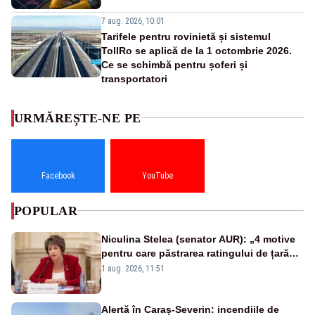
7 aug. 2026, 10:01
Tarifele pentru rovinietă și sistemul
TollRo se aplică de la 1 octombrie 2026.
Ce se schimbă pentru șoferi și
transportatori
URMĂREȘTE-NE PE
Facebook
YouTube
POPULAR
Niculina Stelea (senator AUR): „4 motive
pentru care păstrarea ratingului de țară
nu este o reușită pentru Guvernul
1 aug. 2026, 11:51
Bolojan”
Alertă în Caraș-Severin: incendiile de