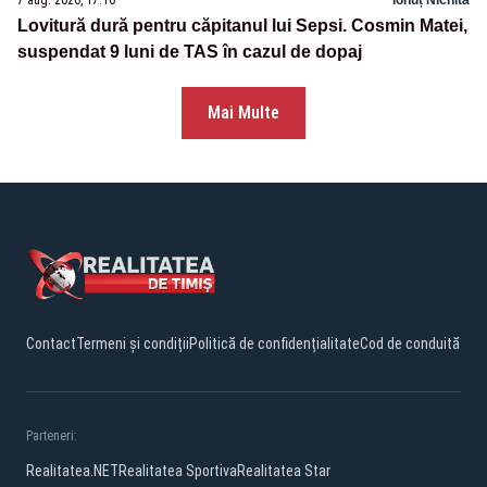
7 aug. 2026, 17:16
Ionuț Nichita
Lovitură dură pentru căpitanul lui Sepsi. Cosmin Matei,
suspendat 9 luni de TAS în cazul de dopaj
Mai Multe
Contact
Termeni și condiții
Politică de confidențialitate
Cod de conduită
Parteneri:
Realitatea.NET
Realitatea Sportiva
Realitatea Star