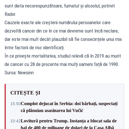
sunt dieta necorespunzătoare, fumatul și alcoolul, potrivit
Rador.
Cauzele exacte ale creșterii numărului persoanelor care
dezvoltă cancer din ce în ce mai devreme sunt încă neclare,
dar este mai mult decât plauzibil să fie consecințele unui mix
între factorii de risc identificați.
În ce privește mortalitatea, studiul relevă că în 2019 au murit
de cancer cu 28 de procente mai mulți oameni față de 1990.
Sursa: Newsinn
CITEȘTE ȘI
Complot dejucat în Serbia: doi bărbați, suspectați
15:50
că plănuiau asasinarea lui Vučić
Lovitură pentru Trump. Instanța a blocat sala de
10:42
bal de 400 de milioane de dolari de la Casa Albă