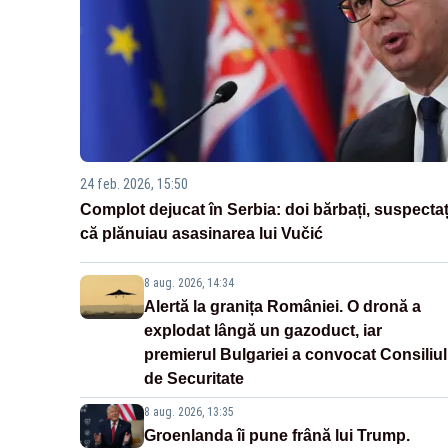
24 feb. 2026, 15:50
Complot dejucat în Serbia: doi bărbați, suspectaț
că plănuiau asasinarea lui Vučić
8 aug. 2026, 14:34
Alertă la granița României. O dronă a
explodat lângă un gazoduct, iar
premierul Bulgariei a convocat Consiliul
de Securitate
8 aug. 2026, 13:35
Groenlanda îi pune frână lui Trump.