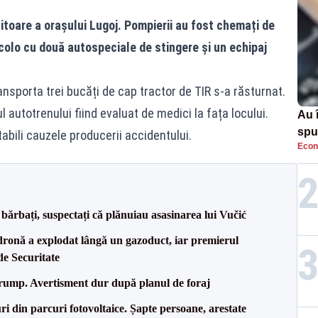
itoare a orașului Lugoj. Pompierii au fost chemați de
acolo cu două autospeciale de stingere și un echipaj
nsporta trei bucăți de cap tractor de TIR s-a răsturnat.
l autotrenului fiind evaluat de medici la fața locului.
Au 
spu
abili cauzele producerii accidentului.
Econ
pas
bărbați, suspectați că plănuiau asasinarea lui Vučić
dronă a explodat lângă un gazoduct, iar premierul
de Securitate
Trump. Avertisment dur după planul de foraj
ri din parcuri fotovoltaice. Șapte persoane, arestate