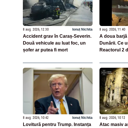
8 aug. 2026, 12:30
Ionuț Nichita
8 aug. 2026, 11:40
Accident grav în Caraș-Severin.
A doua barjă
Două vehicule au luat foc, un
Dunării. Ce 
șofer ar putea fi mort
Reactorul 2 
8 aug. 2026, 10:42
Ionuț Nichita
8 aug. 2026, 10:12
Lovitură pentru Trump. Instanța
Atac masiv a