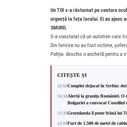
Un TIR s-a răsturnat pe centura ocol
urgență la fața locului. Ei au ajuns 
SMURD.
S-a constatat că un autotren care tra
Din fericire nu au fost victime, șoferu
Poliția deschis o anchetă pentru a st
CITEȘTE ȘI
Complot dejucat în Serbia: doi 
15:50
Alertă la granița României. O 
14:34
Bulgariei a convocat Consiliul 
Groenlanda îi pune frână lui 
13:35
Furt de 1.500 de metri de cablu
13:09