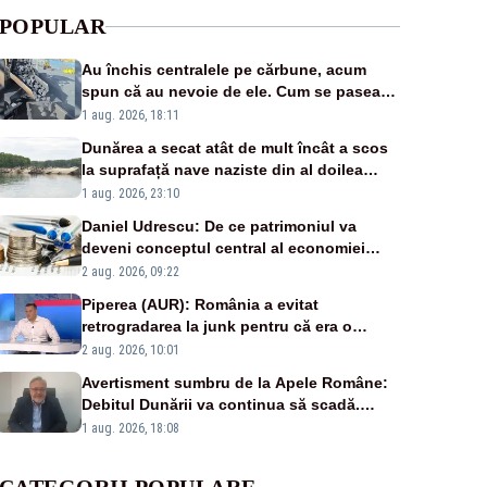
POPULAR
Au închis centralele pe cărbune, acum
spun că au nevoie de ele. Cum se pasează
vina în plină criză energetică
1 aug. 2026, 18:11
Dunărea a secat atât de mult încât a scos
la suprafață nave naziste din al doilea
război mondial
1 aug. 2026, 23:10
Daniel Udrescu: De ce patrimoniul va
deveni conceptul central al economiei
viitoare?
2 aug. 2026, 09:22
Piperea (AUR): România a evitat
retrogradarea la junk pentru că era o
catastrofă pentru bănci și fondurile de
2 aug. 2026, 10:01
pensii
Avertisment sumbru de la Apele Române:
Debitul Dunării va continua să scadă.
Cernavodă s-ar putea închide în 4 zile
1 aug. 2026, 18:08