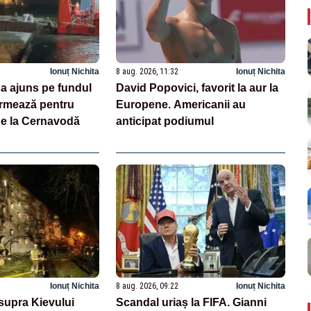
Ionuț Nichita
8 aug. 2026, 11:32
Ionuț Nichita
 a ajuns pe fundul
David Popovici, favorit la aur la
urmează pentru
Europene. Americanii au
de la Cernavodă
anticipat podiumul
Ionuț Nichita
8 aug. 2026, 09:22
Ionuț Nichita
supra Kievului
Scandal uriaș la FIFA. Gianni