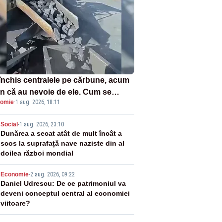
închis centralele pe cărbune, acum
n că au nevoie de ele. Cum se
omie
·
1 aug. 2026, 18:11
ează vina în plină criză energetică
2
Social
-
1 aug. 2026, 23:10
Dunărea a secat atât de mult încât a
scos la suprafață nave naziste din al
doilea război mondial
3
Economie
-
2 aug. 2026, 09:22
Daniel Udrescu: De ce patrimoniul va
deveni conceptul central al economiei
viitoare?