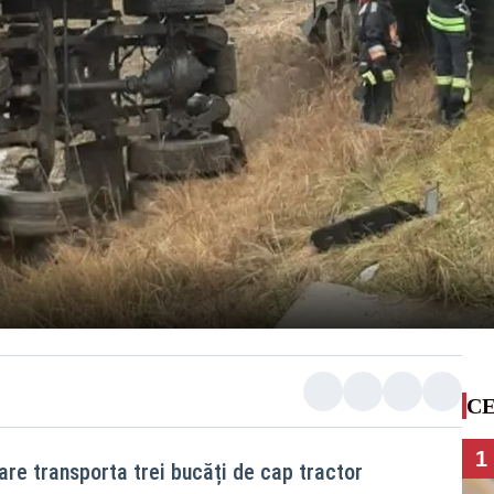
CE
1
are transporta trei bucăți de cap tractor