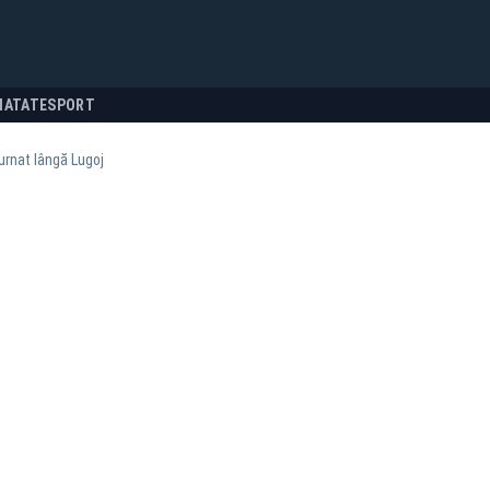
NATATE
SPORT
urnat lângă Lugoj