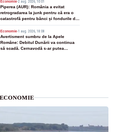
4
Economie
-
2 aug. 2026, 10:01
Piperea (AUR): România a evitat
retrogradarea la junk pentru că era o
catastrofă pentru bănci și fondurile de
pensii
5
Economie
-
1 aug. 2026, 18:08
Avertisment sumbru de la Apele
Române: Debitul Dunării va continua
să scadă. Cernavodă s-ar putea
închide în 4 zile
ECONOMIE