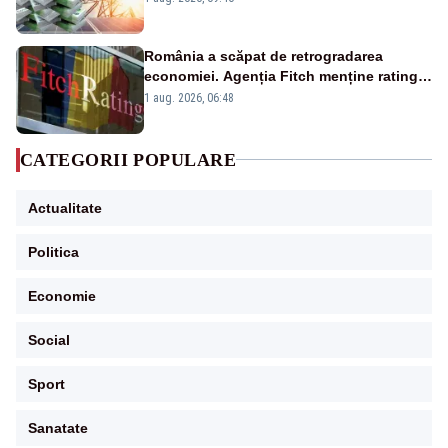
România a scăpat de retrogradarea
economiei. Agenția Fitch menține ratingul
„BBB-” cu perspectivă negativă
1 aug. 2026, 06:48
CATEGORII POPULARE
Actualitate
Politica
Economie
Social
Sport
Sanatate