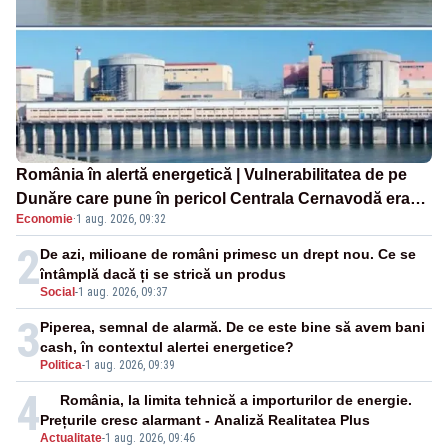
România în alertă energetică | Vulnerabilitatea de pe
Dunăre care pune în pericol Centrala Cernavodă era
Economie
·
1 aug. 2026, 09:32
cunoscută de pe vremea lui Ceaușescu
2
De azi, milioane de români primesc un drept nou. Ce se
întâmplă dacă ți se strică un produs
Social
-
1 aug. 2026, 09:37
3
Piperea, semnal de alarmă. De ce este bine să avem bani
cash, în contextul alertei energetice?
Politica
-
1 aug. 2026, 09:39
4
România, la limita tehnică a importurilor de energie.
Prețurile cresc alarmant - Analiză Realitatea Plus
Actualitate
-
1 aug. 2026, 09:46