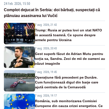
24 feb. 2026, 15:50
Complot dejucat în Serbia: doi bărbați, suspectați că
plănuiau asasinarea lui Vučić
7 aug. 2026, 21:42
Trump: Rusia ar putea lovi un stat NATO
în această toamnă. Ce spune despre
armele pentru Ucraina
7 aug. 2026, 20:43
Gest superb făcut de Adrian Mutu pentru
soția sa, Sandra. Zeci de mii de oameni au
văzut imaginile
7 aug. 2026, 19:45
Operațiune fără precedent pe Dunăre.
Cum funcționează digul din barje care
ajută centrala de la Cernavodă
7 aug. 2026, 19:17
România, sub monitorizarea Comisiei
Europene din cauza crizei energetice. Ce