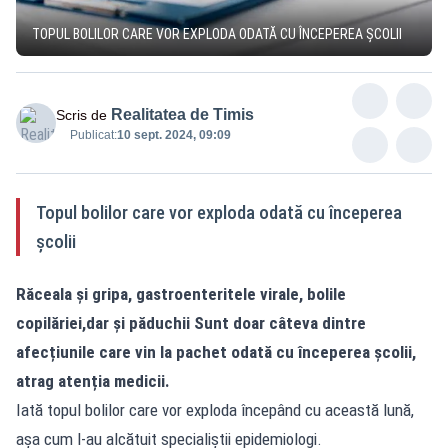
TOPUL BOLILOR CARE VOR EXPLODA ODATĂ CU ÎNCEPEREA ȘCOLII
Realitatea de Timis
Scris de
Publicat:
10 sept. 2024, 09:09
Topul bolilor care vor exploda odată cu începerea
școlii
Răceala și gripa, gastroenteritele virale, bolile
copilăriei,dar și păduchii Sunt doar câteva dintre
afecțiunile care vin la pachet odată cu începerea școlii,
atrag atenția medicii.
Iată topul bolilor care vor exploda începând cu această lună,
așa cum l-au alcătuit specialiștii epidemiologi.