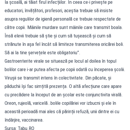
la școală, ai tăiat firul infecțiilor. În ceea ce-i privește pe
educatori, învățători, profesori, aceștia trebuie să insiste
asupra regulilor de igienă personală ce trebuie respectate de
către copii. Mâinile murdare sunt mâinile care transmit boala.
Însă elevii trebuie să știe și cum să tușească și cum să
strănute în așa fel încât să limiteze transmiterea oricărei boli.
Să ai la tine șervețele este obligatoriu”.
Gastroenterite virale se situează pe locul al doilea în topul
bolilor care i-ar putea afecta pe copii odată cu începerea școlii.
Virușii se transmit intens în colectivitate. Din păcate, și
păduchii își fac simțită prezența. O altă afecțiune care apare
cu precădere la început de an școlar este conjunctivita virală.
Oreon, rujeolă, varicelă..bolile copilăriei vor izbucni și ele în
această perioadă mai ales că părinții refuză, unii dintre ei cu
îndârjire, vaccinarea.
Sursa: Tabu.RO