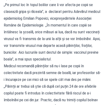
„Pe primul loc în topul bolilor care îi vor afecta pe copii se
clasează gripa și răceala”, a declarat pentru Adevărul medicul
epidemiolog Emilian Popovici, vicepreședintele Asociației
Române de Epidemiologie. „În momentul în care copiii se
întâlnesc la școală, orice măsuri ai lua, dacă nu sunt vaccinați
virusul va fi transmis de la unii la alții și se vor îmbolnăvi. Apoi,
vor transmite virusul mai departe acasă părinților, fraților,
bunicilor. Aici lucrurile sunt destul de simple: vaccinul previne
boala”, a mai spus specialistul.
Medicul recomandă părinților să nu-i lase pe copii în
colectivitate dacă prezintă semne de boală, iar profesorilor să-
i încurajeze pe cei mici să se spele cât mai des pe mâini.
„Părinții ar trebui să știe că după cel puțin 24 de ore afebrile
copilul poate fi introdus în colectivitate fără riscul de a-i
îmbolnăvi pe cei din jur. Practic, dacă nu trimiți copilul bolnav