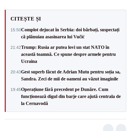
CITEȘTE ȘI
Complot dejucat în Serbia: doi bărbați, suspectați
15:50
că plănuiau asasinarea lui Vučić
Trump: Rusia ar putea lovi un stat NATO în
21:42
această toamnă. Ce spune despre armele pentru
Ucraina
Gest superb făcut de Adrian Mutu pentru soția sa,
20:43
Sandra. Zeci de mii de oameni au văzut imaginile
Operațiune fără precedent pe Dunăre. Cum
19:45
funcționează digul din barje care ajută centrala de
la Cernavodă