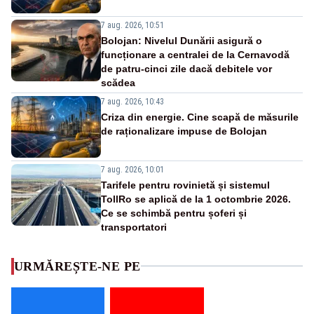
7 aug. 2026, 10:51
Bolojan: Nivelul Dunării asigură o
funcționare a centralei de la Cernavodă
de patru-cinci zile dacă debitele vor
scădea
7 aug. 2026, 10:43
Criza din energie. Cine scapă de măsurile
de raționalizare impuse de Bolojan
7 aug. 2026, 10:01
Tarifele pentru rovinietă și sistemul
TollRo se aplică de la 1 octombrie 2026.
Ce se schimbă pentru șoferi și
transportatori
URMĂREȘTE-NE PE