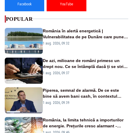
Facebook
YouTube
POPULAR
România în alertă energetică |
Vulnerabilitatea de pe Dunăre care pune
în pericol Centrala Cernavodă era
1 aug. 2026, 09:32
cunoscută de pe vremea lui Ceaușescu
De azi, milioane de români primesc un
drept nou. Ce se întâmplă dacă ți se strică
un produs
1 aug. 2026, 09:37
Piperea, semnal de alarmă. De ce este
bine să avem bani cash, în contextul
alertei energetice?
1 aug. 2026, 09:39
România, la limita tehnică a importurilor
de energie. Prețurile cresc alarmant -
Analiză Realitatea Plus
1 aug. 2026, 09:46