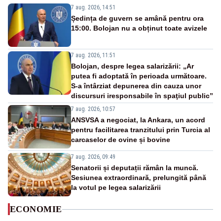
7 aug. 2026, 14:51
Ședința de guvern se amână pentru ora
15:00. Bolojan nu a obținut toate avizele
7 aug. 2026, 11:51
Bolojan, despre legea salarizării: „Ar
putea fi adoptată în perioada următoare.
S-a întârziat depunerea din cauza unor
discursuri iresponsabile în spaţiul public”
7 aug. 2026, 10:57
ANSVSA a negociat, la Ankara, un acord
pentru facilitarea tranzitului prin Turcia al
carcaselor de ovine și bovine
7 aug. 2026, 09:49
Senatorii și deputații rămân la muncă.
Sesiunea extraordinară, prelungită până
la votul pe legea salarizării
ECONOMIE