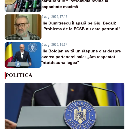
carburanților: Petromidia revine la
capacitate maximă
6 aug. 2026, 17:17
Ilie Dumitrescu îl apără pe Gigi Becali:
„Problema de la FCSB nu este patronul”
6 aug. 2026, 16:34
Ilie Bolojan evită un răspuns clar despre
averea partenerei sale: „Am respectat
întotdeauna legea”
POLITICA