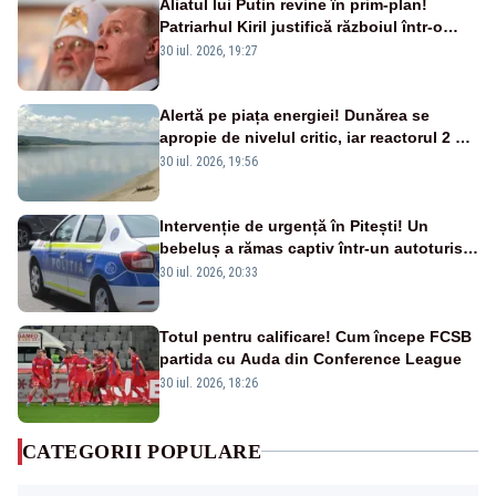
Aliatul lui Putin revine în prim-plan!
Patriarhul Kiril justifică războiul într-o
nouă carte
30 iul. 2026, 19:27
Alertă pe piața energiei! Dunărea se
apropie de nivelul critic, iar reactorul 2 de
la Cernavodă ar putea fi oprit
30 iul. 2026, 19:56
Intervenție de urgență în Pitești! Un
bebeluș a rămas captiv într-un autoturism
din cauza unei defecțiuni
30 iul. 2026, 20:33
Totul pentru calificare! Cum începe FCSB
partida cu Auda din Conference League
30 iul. 2026, 18:26
CATEGORII POPULARE