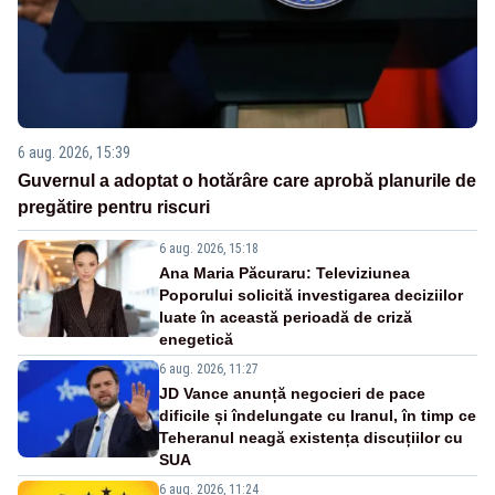
6 aug. 2026, 15:39
Guvernul a adoptat o hotărâre care aprobă planurile de
pregătire pentru riscuri
6 aug. 2026, 15:18
Ana Maria Păcuraru: Televiziunea
Poporului solicită investigarea deciziilor
luate în această perioadă de criză
enegetică
6 aug. 2026, 11:27
JD Vance anunță negocieri de pace
dificile și îndelungate cu Iranul, în timp ce
Teheranul neagă existența discuțiilor cu
SUA
6 aug. 2026, 11:24