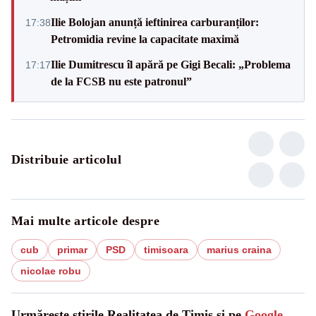
Ilie Bolojan anunță ieftinirea carburanților:
17:38
Petromidia revine la capacitate maximă
Ilie Dumitrescu îl apără pe Gigi Becali: „Problema
17:17
de la FCSB nu este patronul”
Distribuie articolul
Mai multe articole despre
cub
primar
PSD
timisoara
marius craina
nicolae robu
Urmărește știrile Realitatea de Timis și pe
Google