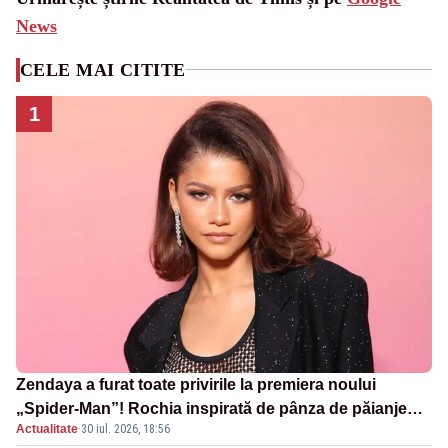
News
CELE MAI CITITE
1
Zendaya a furat toate privirile la premiera noului
„Spider-Man”! Rochia inspirată de pânza de păianjen a
Actualitate
·
30 iul. 2026, 18:56
făcut senzație