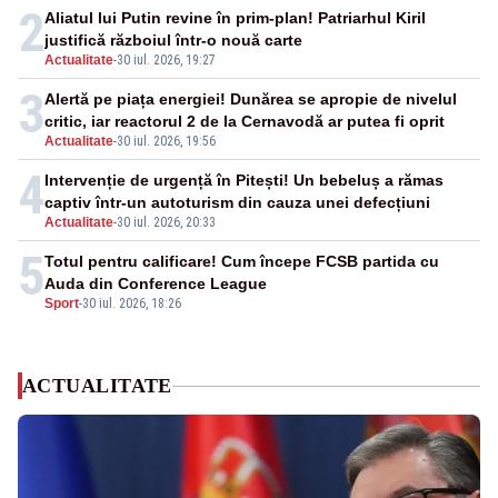
2
Aliatul lui Putin revine în prim-plan! Patriarhul Kiril
justifică războiul într-o nouă carte
Actualitate
-
30 iul. 2026, 19:27
3
Alertă pe piața energiei! Dunărea se apropie de nivelul
critic, iar reactorul 2 de la Cernavodă ar putea fi oprit
Actualitate
-
30 iul. 2026, 19:56
4
Intervenție de urgență în Pitești! Un bebeluș a rămas
captiv într-un autoturism din cauza unei defecțiuni
Actualitate
-
30 iul. 2026, 20:33
5
Totul pentru calificare! Cum începe FCSB partida cu
Auda din Conference League
Sport
-
30 iul. 2026, 18:26
ACTUALITATE