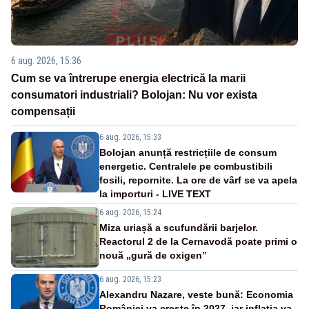
6 aug. 2026, 15:36
Cum se va întrerupe energia electrică la marii
consumatori industriali? Bolojan: Nu vor exista
compensații
6 aug. 2026, 15:33
Bolojan anunță restricțiile de consum
energetic. Centralele pe combustibili
fosili, repornite. La ore de vârf se va apela
la importuri - LIVE TEXT
6 aug. 2026, 15:24
Miza uriașă a scufundării barjelor.
Reactorul 2 de la Cernavodă poate primi o
nouă „gură de oxigen”
6 aug. 2026, 15:23
Alexandru Nazare, veste bună: Economia
României va crește în 2027, iar inflația va