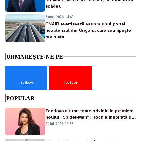
scădea
6 aug. 2026, 14:43
CNAIR avertizează asupra unui portal
neautorizat din Ungaria care scumpește
rovinieta
URMĂREȘTE-NE PE
Facebook
YouTube
POPULAR
Zendaya a furat toate privirile la premiera
noului „Spider-Man”! Rochia inspirată de
pânza de păianjen a făcut senzație
30 iul. 2026, 18:56