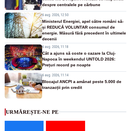
despre centralele pe cărbune
6 aug. 2026, 12:50
Ministerul Energiei, apel către români să-
și REDUCĂ VOLUNTAR consumul de
energie. Măsură fără precedent în ultimele
decenii
6 aug. 2026, 11:18
Cât a ajuns să coste o cazare la Cluj-
Napoca în weekendul UNTOLD 2026:
Prețuri record pe noapte
6 aug. 2026, 11:14
Blocajul ANCPI a amânat peste 5.000 de
tranzacții prin credit
URMĂREȘTE-NE PE