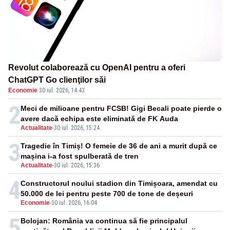
Revolut colaborează cu OpenAI pentru a oferi
ChatGPT Go clienţilor săi
Economie
·
30 iul. 2026, 14:43
2
Meci de milioane pentru FCSB! Gigi Becali poate pierde o
avere dacă echipa este eliminată de FK Auda
Actualitate
-
30 iul. 2026, 15:24
3
Tragedie în Timiș! O femeie de 36 de ani a murit după ce
mașina i-a fost spulberată de tren
Actualitate
-
30 iul. 2026, 15:36
4
Constructorul noului stadion din Timișoara, amendat cu
50.000 de lei pentru peste 700 de tone de deșeuri
Economie
-
30 iul. 2026, 16:04
5
Bolojan: România va continua să fie principalul