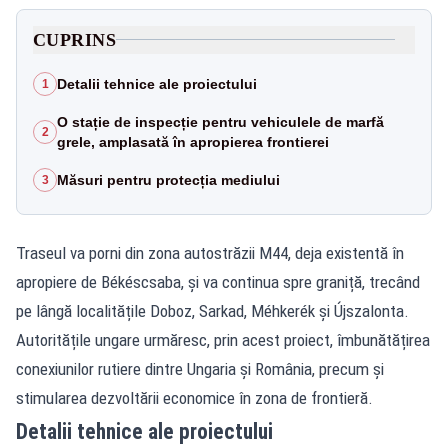
CUPRINS
Detalii tehnice ale proiectului
1
O stație de inspecție pentru vehiculele de marfă
2
grele, amplasată în apropierea frontierei
Măsuri pentru protecția mediului
3
Traseul va porni din zona autostrăzii M44, deja existentă în
apropiere de Békéscsaba, și va continua spre graniță, trecând
pe lângă localitățile Doboz, Sarkad, Méhkerék și Újszalonta.
Autoritățile ungare urmăresc, prin acest proiect, îmbunătățirea
conexiunilor rutiere dintre Ungaria și România, precum și
stimularea dezvoltării economice în zona de frontieră.
Detalii tehnice ale proiectului