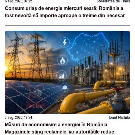
6 aug. 2026, 07:32
Realitatea de Timis
Consum uriaș de energie miercuri seară: România a
fost nevoită să importe aproape o treime din necesar
5 aug. 2026, 19:54
Ionuț Nichita
Măsuri de economisire a energiei în România.
Magazinele sting reclamele, iar autoritățile reduc