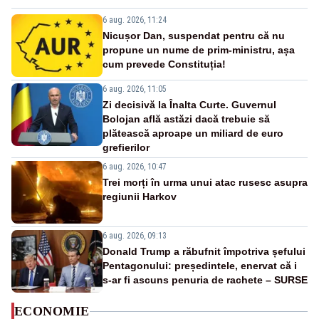
6 aug. 2026, 11:24
Nicușor Dan, suspendat pentru că nu
propune un nume de prim-ministru, așa
cum prevede Constituția!
6 aug. 2026, 11:05
Zi decisivă la Înalta Curte. Guvernul
Bolojan află astăzi dacă trebuie să
plătească aproape un miliard de euro
grefierilor
6 aug. 2026, 10:47
Trei morți în urma unui atac rusesc asupra
regiunii Harkov
6 aug. 2026, 09:13
Donald Trump a răbufnit împotriva șefului
Pentagonului: președintele, enervat că i
s-ar fi ascuns penuria de rachete – SURSE
ECONOMIE