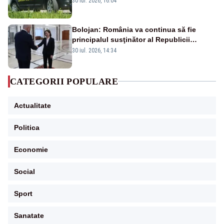
30 iul. 2026, 16:04
Bolojan: România va continua să fie
principalul susţinător al Republicii
Moldova la nivelul Uniunii Europene
30 iul. 2026, 14:34
CATEGORII POPULARE
Actualitate
Politica
Economie
Social
Sport
Sanatate