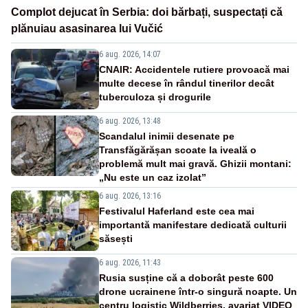
Complot dejucat în Serbia: doi bărbați, suspectați că
plănuiau asasinarea lui Vučić
6 aug. 2026, 14:07
CNAIR: Accidentele rutiere provoacă mai
multe decese în rândul tinerilor decât
tuberculoza și drogurile
6 aug. 2026, 13:48
Scandalul inimii desenate pe
Transfăgărășan scoate la iveală o
problemă mult mai gravă. Ghizii montani:
„Nu este un caz izolat”
6 aug. 2026, 13:16
Festivalul Haferland este cea mai
importantă manifestare dedicată culturii
săsești
6 aug. 2026, 11:43
Rusia susține că a doborât peste 600
drone ucrainene într-o singură noapte. Un
centru logistic Wildberries, avariat VIDEO