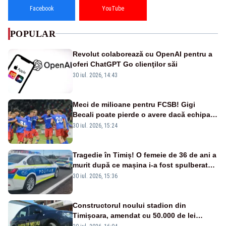
Facebook
YouTube
POPULAR
Revolut colaborează cu OpenAI pentru a
oferi ChatGPT Go clienţilor săi
30 iul. 2026, 14:43
Meci de milioane pentru FCSB! Gigi
Becali poate pierde o avere dacă echipa
este eliminată de FK Auda
30 iul. 2026, 15:24
Tragedie în Timiș! O femeie de 36 de ani a
murit după ce mașina i-a fost spulberată
de tren
30 iul. 2026, 15:36
Constructorul noului stadion din
Timișoara, amendat cu 50.000 de lei
pentru peste 700 de tone de deșeuri