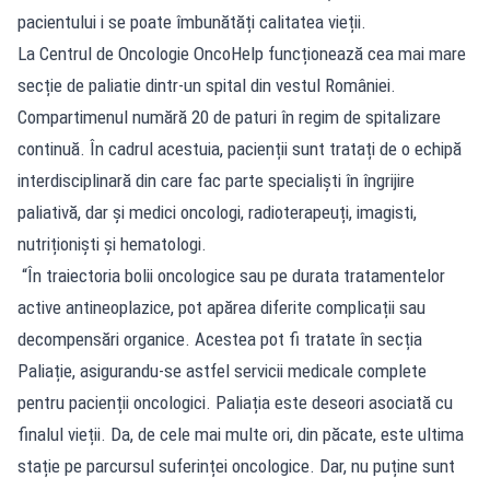
pacientului i se poate îmbunătăți calitatea vieții.
La Centrul de Oncologie OncoHelp funcționează cea mai mare
secție de paliatie dintr-un spital din vestul României.
Compartimenul numără 20 de paturi în regim de spitalizare
continuă. În cadrul acestuia, pacienții sunt tratați de o echipă
interdisciplinară din care fac parte specialiști în îngrijire
paliativă, dar și medici oncologi, radioterapeuți, imagisti,
nutriționiști și hematologi.
“În traiectoria bolii oncologice sau pe durata tratamentelor
active antineoplazice, pot apărea diferite complicații sau
decompensări organice. Acestea pot fi tratate în secția
Paliație, asigurandu-se astfel servicii medicale complete
pentru pacienții oncologici. Paliația este deseori asociată cu
finalul vieții. Da, de cele mai multe ori, din păcate, este ultima
stație pe parcursul suferinței oncologice. Dar, nu puține sunt