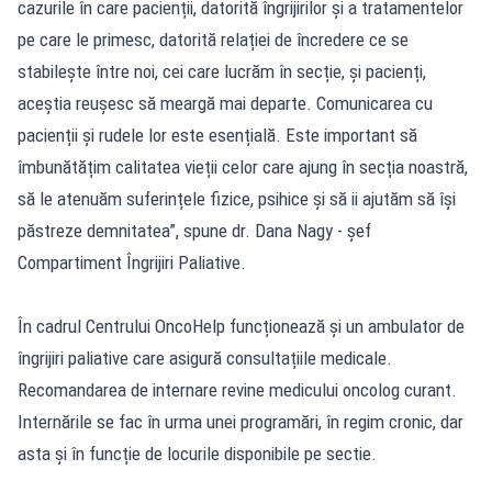
cazurile în care pacienții, datorită îngrijirilor și a tratamentelor
pe care le primesc, datorită relației de încredere ce se
stabilește între noi, cei care lucrăm în secție, și pacienți,
aceștia reușesc să meargă mai departe. Comunicarea cu
pacienții și rudele lor este esențială. Este important să
îmbunătățim calitatea vieții celor care ajung în secția noastră,
să le atenuăm suferințele fizice, psihice și să ii ajutăm să își
păstreze demnitatea”, spune dr. Dana Nagy - șef
Compartiment Îngrijiri Paliative.
În cadrul Centrului OncoHelp funcționează și un ambulator de
îngrijiri paliative care asigură consultațiile medicale.
Recomandarea de internare revine medicului oncolog curant.
Internările se fac în urma unei programări, în regim cronic, dar
asta și în funcție de locurile disponibile pe sectie.