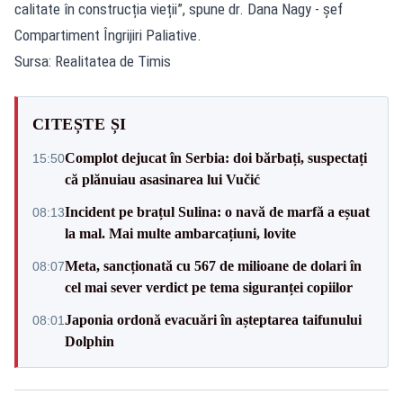
calitate în construcția vieții”, spune dr. Dana Nagy - șef
Compartiment Îngrijiri Paliative.
Sursa: Realitatea de Timis
CITEȘTE ȘI
Complot dejucat în Serbia: doi bărbați, suspectați
15:50
că plănuiau asasinarea lui Vučić
Incident pe brațul Sulina: o navă de marfă a eșuat
08:13
la mal. Mai multe ambarcațiuni, lovite
Meta, sancționată cu 567 de milioane de dolari în
08:07
cel mai sever verdict pe tema siguranței copiilor
Japonia ordonă evacuări în așteptarea taifunului
08:01
Dolphin