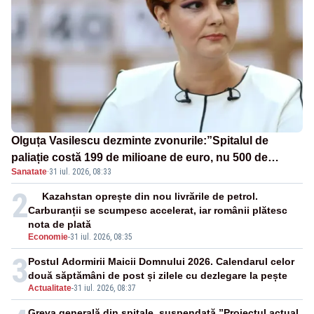
Olguța Vasilescu dezminte zvonurile:”Spitalul de
paliație costă 199 de milioane de euro, nu 500 de
Sanatate
·
31 iul. 2026, 08:33
milioane”
2
Kazahstan oprește din nou livrările de petrol.
Carburanții se scumpesc accelerat, iar românii plătesc
nota de plată
Economie
-
31 iul. 2026, 08:35
3
Postul Adormirii Maicii Domnului 2026. Calendarul celor
două săptămâni de post și zilele cu dezlegare la pește
Actualitate
-
31 iul. 2026, 08:37
Greva generală din spitale, suspendată.”Proiectul actual