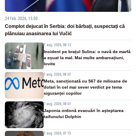
24 feb. 2026, 15:50
Complot dejucat în Serbia: doi bărbați, suspectați că
plănuiau asasinarea lui Vučić
7 aug. 2026, 08:13
Incident pe brațul Sulina: o navă de marfă
a eșuat la mal. Mai multe ambarcațiuni,
lovite
7 aug. 2026, 08:07
Meta, sancționată cu 567 de milioane de
dolari în cel mai sever verdict pe tema
siguranței copiilor
7 aug. 2026, 08:01
Japonia ordonă evacuări în așteptarea
taifunului Dolphin
7 aug. 2026, 07:15