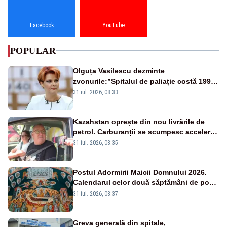
Facebook
YouTube
POPULAR
Olguța Vasilescu dezminte
zvonurile:”Spitalul de paliație costă 199
de milioane de euro, nu 500 de milioane”
31 iul. 2026, 08:33
Kazahstan oprește din nou livrările de
petrol. Carburanții se scumpesc accelerat,
iar românii plătesc nota de plată
31 iul. 2026, 08:35
Postul Adormirii Maicii Domnului 2026.
Calendarul celor două săptămâni de post
și zilele cu dezlegare la pește
31 iul. 2026, 08:37
Greva generală din spitale,