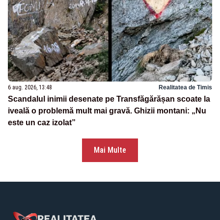
6 aug. 2026, 13:48
Realitatea de Timis
Scandalul inimii desenate pe Transfăgărășan scoate la
iveală o problemă mult mai gravă. Ghizii montani: „Nu
este un caz izolat”
Mai Multe