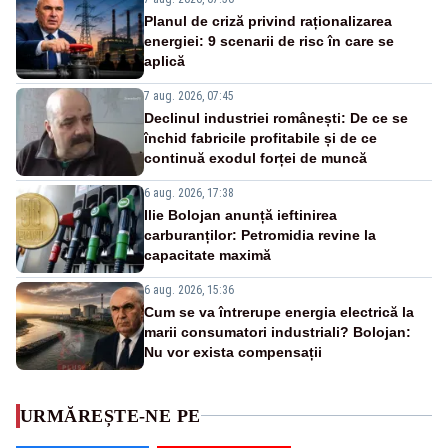
Planul de criză privind raționalizarea
energiei: 9 scenarii de risc în care se
aplică
7 aug. 2026, 07:45
Declinul industriei românești: De ce se
închid fabricile profitabile și de ce
continuă exodul forței de muncă
6 aug. 2026, 17:38
Ilie Bolojan anunță ieftinirea
carburanților: Petromidia revine la
capacitate maximă
6 aug. 2026, 15:36
Cum se va întrerupe energia electrică la
marii consumatori industriali? Bolojan:
Nu vor exista compensații
URMĂREȘTE-NE PE