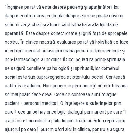
“Îngrijirea paliativă este despre pacienți și aparținătorii lor,
despre confruntarea cu boala, despre cum se poate găsi un
sens în viaţă chiar şi atunci când situaţia arată lipsită de
speranţă. Este despre conectivitate și grijă față de aproapele
nostru. În clinica noastră, evaluarea paliativă holistică se face
în echipă: medical se asigură managementul farmacologic și
non-farmacologic al nevoilor fizice, pe latura psiho-spirituală
se asigură consiliere psihologică și spirituală, iar domeniul
social este sub supravegherea asistentului social. Contează
calitatea evaluării. Noi spunem în permanență că întotdeauna
se mai poate face ceva. Ceea ce contează sunt relațiile
pacient - personal medical. O înțelegere a suferințelor prin
care trece un bolnav oncologic, dialogul permanent pe care îl
avem cu el, consilierea psihologică, toate acestea reprezintă
ajutorul pe care îl putem oferi aici in clinica, pentru a asigura