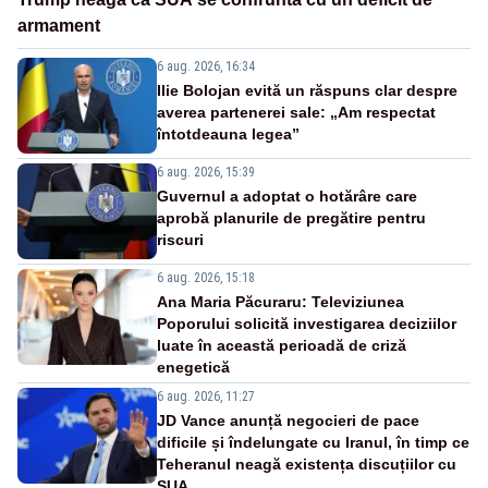
armament
6 aug. 2026, 16:34
Ilie Bolojan evită un răspuns clar despre
averea partenerei sale: „Am respectat
întotdeauna legea”
6 aug. 2026, 15:39
Guvernul a adoptat o hotărâre care
aprobă planurile de pregătire pentru
riscuri
6 aug. 2026, 15:18
Ana Maria Păcuraru: Televiziunea
Poporului solicită investigarea deciziilor
luate în această perioadă de criză
enegetică
6 aug. 2026, 11:27
JD Vance anunță negocieri de pace
dificile și îndelungate cu Iranul, în timp ce
Teheranul neagă existența discuțiilor cu
SUA