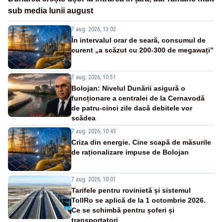
sub media lunii august
7 aug. 2026, 13:02
În intervalul orar de seară, consumul de
curent „a scăzut cu 200-300 de megawați”
7 aug. 2026, 10:51
Bolojan: Nivelul Dunării asigură o
funcționare a centralei de la Cernavodă
de patru-cinci zile dacă debitele vor
scădea
7 aug. 2026, 10:43
Criza din energie. Cine scapă de măsurile
de raționalizare impuse de Bolojan
7 aug. 2026, 10:01
Tarifele pentru rovinietă și sistemul
TollRo se aplică de la 1 octombrie 2026.
Ce se schimbă pentru șoferi și
transportatori