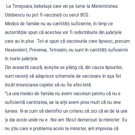
La Timișoara, bebelușii care vin pe lume la Maternitatea
Odobescu nu pot fi vaccinați cu serul BCG.
Medicii de familie nu au cantități suficiente, în timp ce
autoritățile spun că acestea vor fi redistribuite din județele
care au în plus. Tot ei spun că vaccinurile care lipsesc, precum
Hexavalent, Prevenar, Tetraxim, nu sunt în cantități suficiente
în toate județele.
Din această cauză, aceștia se plâng că, din cauza lipsurilor,
sunt nevoiți să adapteze schemele de vaccinare în așa fel
încât imunizarea copiilor să nu fie afectată.
"La unii medici de familie nu avem vaccinuri pentru că nu e
suficientă cantitatea, iar la alții avem prea mult că nu vine
lumea. N-ai cum să identifici un criteriu să zici că iei de la unii
și dai acolo unde nu e. Noi am făcut demersuri la minister. Eu
nu știu care e problema acolo la minister, am impresia că