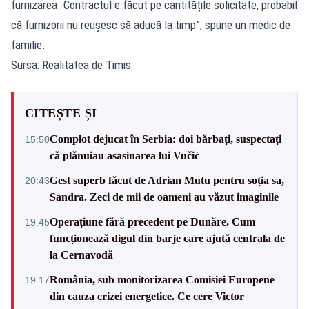
furnizarea. Contractul e făcut pe cantitățile solicitate, probabil
că furnizorii nu reușesc să aducă la timp”, spune un medic de
familie.
Sursa: Realitatea de Timis
CITEȘTE ȘI
Complot dejucat în Serbia: doi bărbați, suspectați
15:50
că plănuiau asasinarea lui Vučić
Gest superb făcut de Adrian Mutu pentru soția sa,
20:43
Sandra. Zeci de mii de oameni au văzut imaginile
Operațiune fără precedent pe Dunăre. Cum
19:45
funcționează digul din barje care ajută centrala de
la Cernavodă
România, sub monitorizarea Comisiei Europene
19:17
din cauza crizei energetice. Ce cere Victor