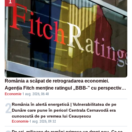
1
România a scăpat de retrogradarea economiei.
Agenția Fitch menține ratingul „BBB-” cu perspectivă
Economie
·
1 aug. 2026, 06:48
negativă
2
România în alertă energetică | Vulnerabilitatea de pe
Dunăre care pune în pericol Centrala Cernavodă era
cunoscută de pe vremea lui Ceaușescu
Economie
-
1 aug. 2026, 09:32
De azi, milioane de români primesc un drept nou. Ce se