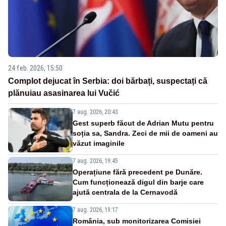
24 feb. 2026, 15:50
Complot dejucat în Serbia: doi bărbați, suspectați că
plănuiau asasinarea lui Vučić
7 aug. 2026, 20:43
Gest superb făcut de Adrian Mutu pentru
soția sa, Sandra. Zeci de mii de oameni au
văzut imaginile
7 aug. 2026, 19:45
Operațiune fără precedent pe Dunăre.
Cum funcționează digul din barje care
ajută centrala de la Cernavodă
7 aug. 2026, 19:17
România, sub monitorizarea Comisiei