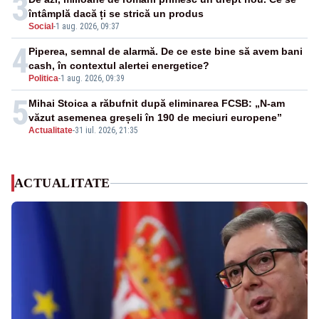
3
întâmplă dacă ți se strică un produs
Social
-
1 aug. 2026, 09:37
4
Piperea, semnal de alarmă. De ce este bine să avem bani
cash, în contextul alertei energetice?
Politica
-
1 aug. 2026, 09:39
5
Mihai Stoica a răbufnit după eliminarea FCSB: „N-am
văzut asemenea greșeli în 190 de meciuri europene”
Actualitate
-
31 iul. 2026, 21:35
ACTUALITATE