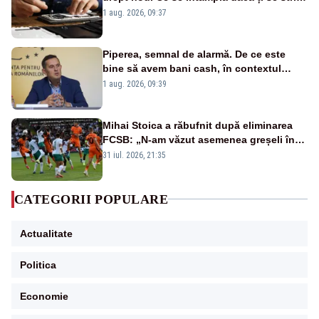
un produs
1 aug. 2026, 09:37
Piperea, semnal de alarmă. De ce este
bine să avem bani cash, în contextul
alertei energetice?
1 aug. 2026, 09:39
Mihai Stoica a răbufnit după eliminarea
FCSB: „N-am văzut asemenea greșeli în
190 de meciuri europene”
31 iul. 2026, 21:35
CATEGORII POPULARE
Actualitate
Politica
Economie