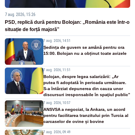
7 aug. 2026, 15:26
PSD, replică dură pentru Bolojan: „România este într-o
situație de forță majoră”
7 aug. 2026, 14:51
Ședința de guvern se amână pentru ora
15:00. Bolojan nu a obținut toate avizele
7 aug. 2026, 11:51
Bolojan, despre legea salarizării: „Ar
putea fi adoptată în perioada următoare.
S-a întârziat depunerea din cauza unor
discursuri iresponsabile în spaţiul public”
7 aug. 2026, 10:57
ANSVSA a negociat, la Ankara, un acord
pentru facilitarea tranzitului prin Turcia al
carcaselor de ovine și bovine
7 aug. 2026, 09:49