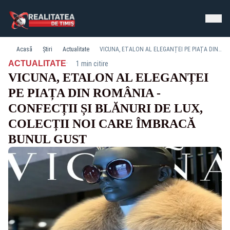
Acasă
Știri
Actualitate
VICUNA, ETALON AL ELEGANȚEI PE PIAȚA DIN ROMÂNIA - CONFECȚII ȘI BLĂNURI DE LUX, COLECȚII NOI CARE ÎMBRACĂ BUNUL GUST
·
ACTUALITATE
1 min citire
VICUNA, ETALON AL ELEGANȚEI
PE PIAȚA DIN ROMÂNIA -
CONFECȚII ȘI BLĂNURI DE LUX,
COLECȚII NOI CARE ÎMBRACĂ
BUNUL GUST