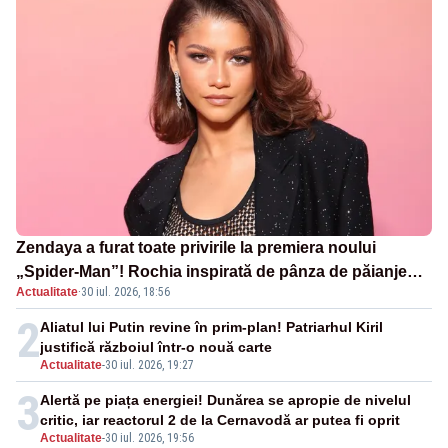
Zendaya a furat toate privirile la premiera noului
„Spider-Man”! Rochia inspirată de pânza de păianjen a
Actualitate
·
30 iul. 2026, 18:56
făcut senzație
2
Aliatul lui Putin revine în prim-plan! Patriarhul Kiril
justifică războiul într-o nouă carte
Actualitate
-
30 iul. 2026, 19:27
3
Alertă pe piața energiei! Dunărea se apropie de nivelul
critic, iar reactorul 2 de la Cernavodă ar putea fi oprit
Actualitate
-
30 iul. 2026, 19:56