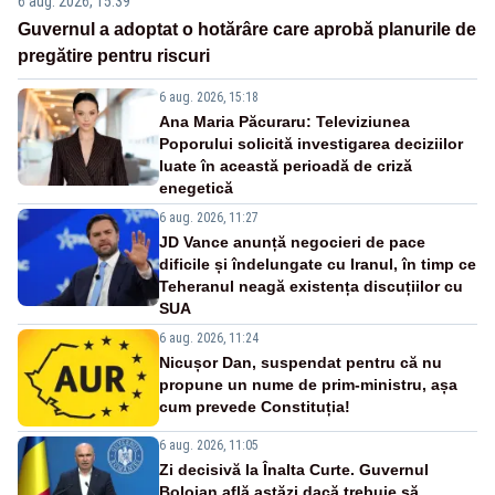
6 aug. 2026, 15:39
Guvernul a adoptat o hotărâre care aprobă planurile de
pregătire pentru riscuri
6 aug. 2026, 15:18
Ana Maria Păcuraru: Televiziunea
Poporului solicită investigarea deciziilor
luate în această perioadă de criză
enegetică
6 aug. 2026, 11:27
JD Vance anunță negocieri de pace
dificile și îndelungate cu Iranul, în timp ce
Teheranul neagă existența discuțiilor cu
SUA
6 aug. 2026, 11:24
Nicușor Dan, suspendat pentru că nu
propune un nume de prim-ministru, așa
cum prevede Constituția!
6 aug. 2026, 11:05
Zi decisivă la Înalta Curte. Guvernul
Bolojan află astăzi dacă trebuie să