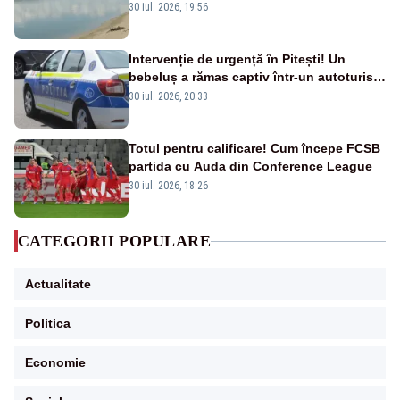
la Cernavodă ar putea fi oprit
30 iul. 2026, 19:56
Intervenție de urgență în Pitești! Un
bebeluș a rămas captiv într-un autoturism
din cauza unei defecțiuni
30 iul. 2026, 20:33
Totul pentru calificare! Cum începe FCSB
partida cu Auda din Conference League
30 iul. 2026, 18:26
CATEGORII POPULARE
Actualitate
Politica
Economie