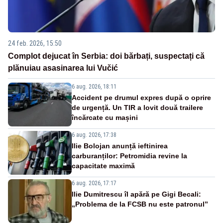
24 feb. 2026, 15:50
Complot dejucat în Serbia: doi bărbați, suspectați că
plănuiau asasinarea lui Vučić
6 aug. 2026, 18:11
Accident pe drumul expres după o oprire
de urgență. Un TIR a lovit două trailere
încărcate cu mașini
6 aug. 2026, 17:38
Ilie Bolojan anunță ieftinirea
carburanților: Petromidia revine la
capacitate maximă
6 aug. 2026, 17:17
Ilie Dumitrescu îl apără pe Gigi Becali:
„Problema de la FCSB nu este patronul”