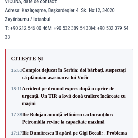
VICUÑA, date de contact:
Adresa: Kazlıçeşme, Beşkardeşler 4. Sk. No:12, 34020
Zeytinburnu / İstanbul
T: +90 212 546 00 46M: +90 532 389 54 33M: +90 532 379 54
33
CITEȘTE ȘI
Complot dejucat în Serbia: doi bărbați, suspectați
15:50
că plănuiau asasinarea lui Vučić
Accident pe drumul expres după o oprire de
18:11
urgență. Un TIR a lovit două trailere încărcate cu
mașini
Ilie Bolojan anunță ieftinirea carburanților:
17:38
Petromidia revine la capacitate maximă
Ilie Dumitrescu îl apără pe Gigi Becali: „Problema
17:17