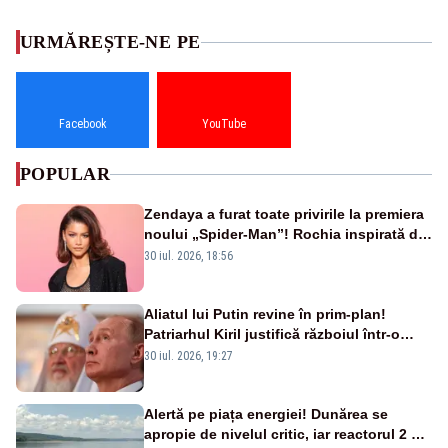
URMĂREȘTE-NE PE
Facebook
YouTube
POPULAR
Zendaya a furat toate privirile la premiera
noului „Spider-Man”! Rochia inspirată de
pânza de păianjen a făcut senzație
30 iul. 2026, 18:56
Aliatul lui Putin revine în prim-plan!
Patriarhul Kiril justifică războiul într-o
nouă carte
30 iul. 2026, 19:27
Alertă pe piața energiei! Dunărea se
apropie de nivelul critic, iar reactorul 2 de