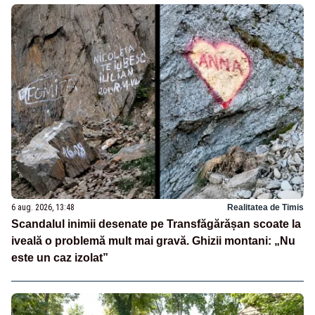
6 aug. 2026, 13:48
Realitatea de Timis
Scandalul inimii desenate pe Transfăgărășan scoate la
iveală o problemă mult mai gravă. Ghizii montani: „Nu
este un caz izolat”