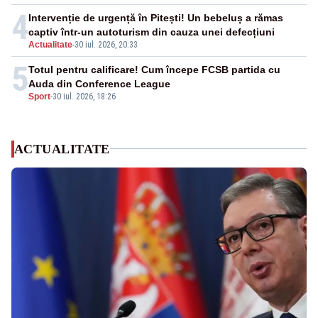
4
Intervenție de urgență în Pitești! Un bebeluș a rămas
captiv într-un autoturism din cauza unei defecțiuni
Actualitate
-
30 iul. 2026, 20:33
5
Totul pentru calificare! Cum începe FCSB partida cu
Auda din Conference League
Sport
-
30 iul. 2026, 18:26
ACTUALITATE