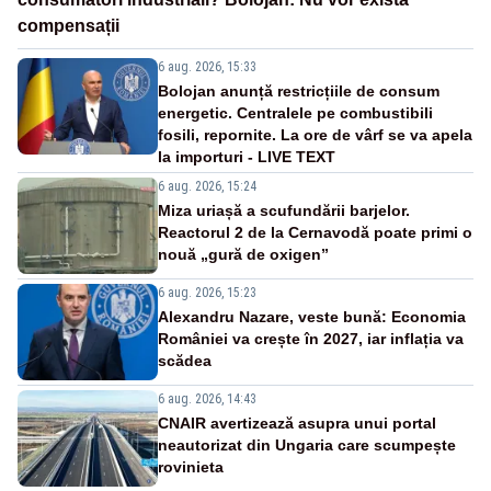
compensații
6 aug. 2026, 15:33
Bolojan anunță restricțiile de consum
energetic. Centralele pe combustibili
fosili, repornite. La ore de vârf se va apela
la importuri - LIVE TEXT
6 aug. 2026, 15:24
Miza uriașă a scufundării barjelor.
Reactorul 2 de la Cernavodă poate primi o
nouă „gură de oxigen”
6 aug. 2026, 15:23
Alexandru Nazare, veste bună: Economia
României va crește în 2027, iar inflația va
scădea
6 aug. 2026, 14:43
CNAIR avertizează asupra unui portal
neautorizat din Ungaria care scumpește
rovinieta