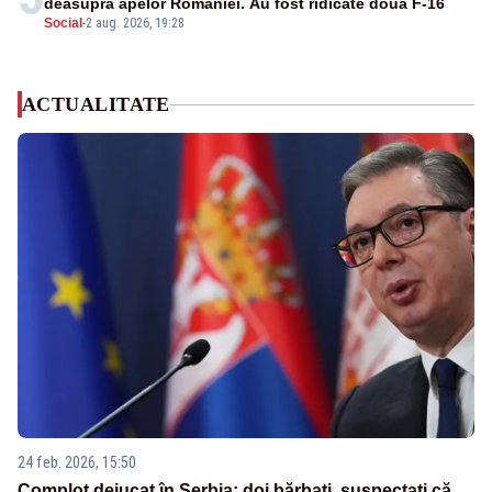
deasupra apelor României. Au fost ridicate două F-16
Social
-
2 aug. 2026, 19:28
ACTUALITATE
24 feb. 2026, 15:50
Complot dejucat în Serbia: doi bărbați, suspectați că