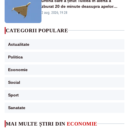
Drona care a ținut Tulcea în alertă a
zburat 20 de minute deasupra apelor
României. Au fost ridicate două F-16
2 aug. 2026, 19:28
CATEGORII POPULARE
Actualitate
Politica
Economie
Social
Sport
Sanatate
MAI MULTE ȘTIRI DIN
ECONOMIE