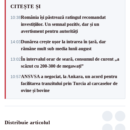
CITEȘTE ȘI
România își păstrează ratingul recomandat
10:38
investițiilor. Un semnal pozitiv, dar și un
avertisment pentru autorități
Dunărea crește ușor la intrarea în țară, dar
14:03
rămâne mult sub media lunii august
În intervalul orar de seară, consumul de curent „a
13:02
scăzut cu 200-300 de megawați”
ANSVSA a negociat, la Ankara, un acord pentru
10:57
facilitarea tranzitului prin Turcia al carcaselor de
ovine și bovine
Distribuie articolul