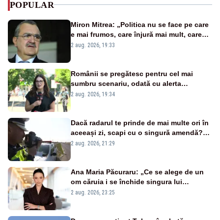
POPULAR
Miron Mitrea: „Politica nu se face pe care
e mai frumos, care înjură mai mult, care
țipă mai tare, ci pe proiecte”
2 aug. 2026, 19:33
Românii se pregătesc pentru cel mai
sumbru scenariu, odată cu alerta
energetică
2 aug. 2026, 19:34
Dacă radarul te prinde de mai multe ori în
aceeași zi, scapi cu o singură amendă?
Ce spune legea
2 aug. 2026, 21:29
Ana Maria Păcuraru: „Ce se alege de un
om căruia i se închide singura lui
portiță?”
2 aug. 2026, 23:25