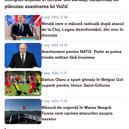
plănuiau asasinarea lui Vučić
9 aug. 2026, 15:40
Miruță cere o măsură radicală după atacul
de la Cluj. Legea dezinformării, din nou în
discuție
9 aug. 2026, 14:38
Avertisment pentru NATO: Putin ar putea
trimite militari fără însemne
9 aug. 2026, 13:37
Darius Olaru a spart gheața în Belgia! Gol
superb pentru Union Saint-Gilloise
9 aug. 2026, 12:45
Măsură de urgență în Marea Neagră.
Turcia cere oprirea atacurilor asupra
navelor