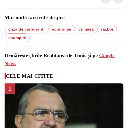
Mai multe articole despre
criza de carburanti
economie
crimeea
razboi
scumpire
Urmărește știrile Realitatea de Timis și pe
Google
News
CELE MAI CITITE
1