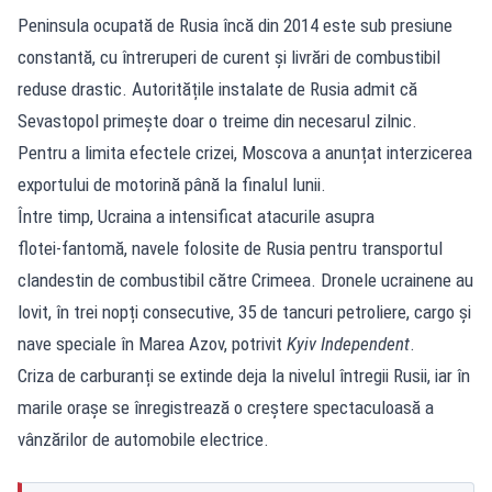
Peninsula ocupată de Rusia încă din 2014 este sub presiune
constantă, cu întreruperi de curent și livrări de combustibil
reduse drastic. Autoritățile instalate de Rusia admit că
Sevastopol primește doar o treime din necesarul zilnic.
Pentru a limita efectele crizei, Moscova a anunțat interzicerea
exportului de motorină până la finalul lunii.
Între timp, Ucraina a intensificat atacurile asupra
flotei‑fantomă, navele folosite de Rusia pentru transportul
clandestin de combustibil către Crimeea. Dronele ucrainene au
lovit, în trei nopți consecutive, 35 de tancuri petroliere, cargo și
nave speciale în Marea Azov, potrivit
Kyiv Independent
.
Criza de carburanți se extinde deja la nivelul întregii Rusii, iar în
marile orașe se înregistrează o creștere spectaculoasă a
vânzărilor de automobile electrice.