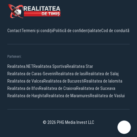
Contact
Termeni și condiții
Politică de confidențialitate
Cod de conduită
Parteneri:
Realitatea.NET
Realitatea Sportiva
Realitatea Star
Realitatea de Caras-Severin
Realitatea de Iasi
Realitatea de Salaj
Realitatea de Valcea
Realitatea de Bucuresti
Realitatea de Ialomita
Realitatea de Ilfov
Realitatea de Craiova
Realitatea de Suceava
Realitatea de Harghita
Realitatea de Maramures
Realitatea de Vaslui
© 2026 PHG Media Invest LLC
Facebook
YouTube