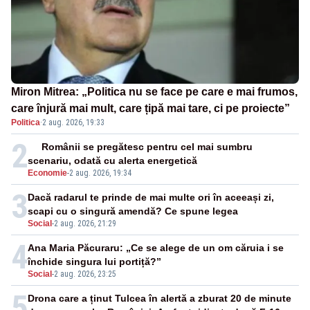
Miron Mitrea: „Politica nu se face pe care e mai frumos,
care înjură mai mult, care țipă mai tare, ci pe proiecte”
Politica
·
2 aug. 2026, 19:33
2
Românii se pregătesc pentru cel mai sumbru
scenariu, odată cu alerta energetică
Economie
-
2 aug. 2026, 19:34
3
Dacă radarul te prinde de mai multe ori în aceeași zi,
scapi cu o singură amendă? Ce spune legea
Social
-
2 aug. 2026, 21:29
4
Ana Maria Păcuraru: „Ce se alege de un om căruia i se
închide singura lui portiță?”
Social
-
2 aug. 2026, 23:25
5
Drona care a ținut Tulcea în alertă a zburat 20 de minute