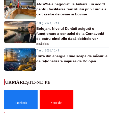
ANSVSA a negociat, la Ankara, un acord
pentru facilitarea tranzitului prin Turcia al
carcaselor de ovine și bovine
7 aug. 2026, 10:51
Bolojan: Nivelul Dunării asigură o
funcționare a centralei de la Cernavodă
de patru-cinci zile dacă debitele vor
scădea
7 aug. 2026, 10:43
Criza din energie. Cine scapă de măsurile
de raționalizare impuse de Bolojan
URMĂREȘTE-NE PE
Facebook
YouTube