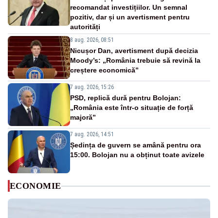
recomandat investițiilor. Un semnal
pozitiv, dar și un avertisment pentru
autorități
8 aug. 2026, 08:51
Nicușor Dan, avertisment după decizia
Moody’s: „România trebuie să revină la
creștere economică”
7 aug. 2026, 15:26
PSD, replică dură pentru Bolojan:
„România este într-o situație de forță
majoră”
7 aug. 2026, 14:51
Ședința de guvern se amână pentru ora
15:00. Bolojan nu a obținut toate avizele
ECONOMIE