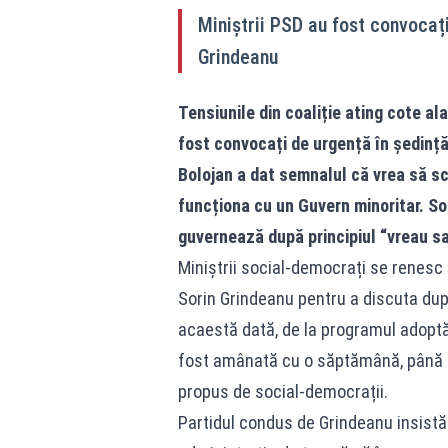
Miniștrii PSD au fost convocați
Grindeanu
Tensiunile din coaliție ating cote al
fost convocați de urgență în ședință 
Bolojan a dat semnalul că vrea să sc
funcționa cu un Guvern minoritar. So
guvernează după principiul “vreau s
Miniștrii social-democrați se renesc a
Sorin Grindeanu pentru a discuta după
acaestă dată, de la programul adoptăr
fost amânată cu o săptămână, până c
propus de social-democrații.
Partidul condus de Grindeanu insistă