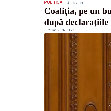
·
POLITICA
2 min citire
Coaliția, pe un b
după declarațiile
28 ian. 2026, 13:22