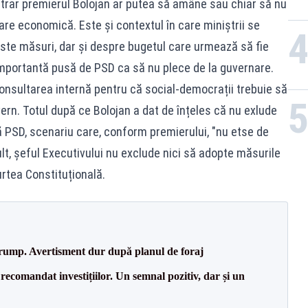
trar premierul Bolojan ar putea să amâne sau chiar să nu
re economică. Este și contextul în care miniștrii se
te măsuri, dar și despre bugetul care urmează să fie
importantă pusă de PSD ca să nu plece de la guvernare.
 consultarea internă pentru că social-democrații trebuie să
rn. Totul după ce Bolojan a dat de înțeles că nu exlude
ă PSD, scenariu care, conform premierului, "nu etse de
ult, șeful Executivului nu exclude nici să adopte măsurile
rtea Constituțională.
Trump. Avertisment dur după planul de foraj
recomandat investițiilor. Un semnal pozitiv, dar și un