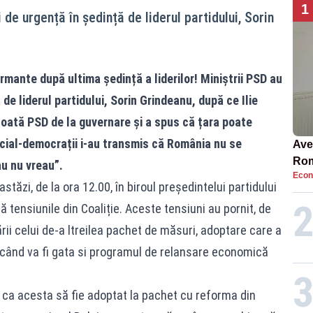
1
 de urgență în ședință de liderul partidului, Sorin
armante după ultima ședință a liderilor! Miniștrii PSD au
de liderul partidului, Sorin Grindeanu, după ce Ilie
oată PSD de la guvernare și a spus că țara poate
cial-democrații i-au transmis că România nu se
Ave
Rom
au nu vreau”.
Econ
să 
stăzi, de la ora 12.00, în biroul președintelui partidului
în 4
 tensiunile din Coaliție. Aceste tensiuni au pornit, de
ii celui de-a ltreilea pachet de măsuri, adoptare care a
ând va fi gata si programul de relansare economică
 ca acesta să fie adoptat la pachet cu reforma din