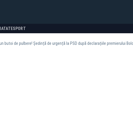
NATATE
SPORT
 un butoi de pulbere! Ședință de urgență la PSD după declarațiile premierului Bol