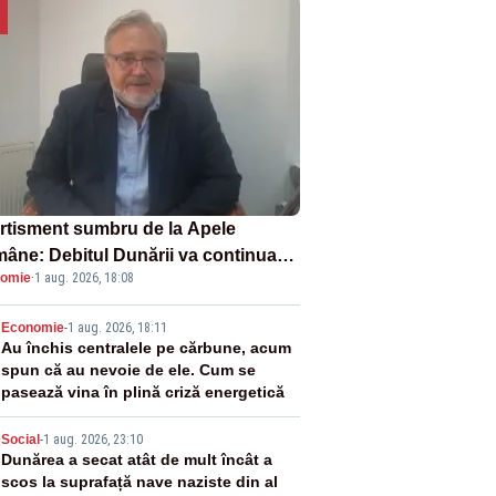
rtisment sumbru de la Apele
âne: Debitul Dunării va continua
omie
·
1 aug. 2026, 18:08
scadă. Cernavodă s-ar putea închide
 zile
2
Economie
-
1 aug. 2026, 18:11
Au închis centralele pe cărbune, acum
spun că au nevoie de ele. Cum se
pasează vina în plină criză energetică
3
Social
-
1 aug. 2026, 23:10
Dunărea a secat atât de mult încât a
scos la suprafață nave naziste din al