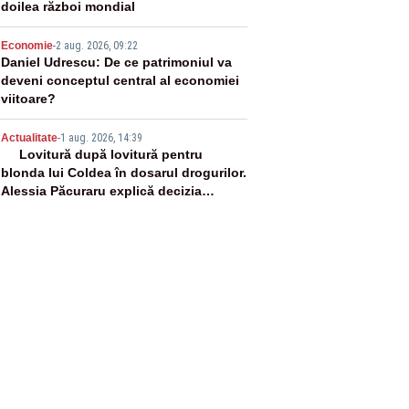
doilea război mondial
4
Economie
-
2 aug. 2026, 09:22
Daniel Udrescu: De ce patrimoniul va
deveni conceptul central al economiei
viitoare?
5
Actualitate
-
1 aug. 2026, 14:39
Lovitură după lovitură pentru
blonda lui Coldea în dosarul drogurilor.
Alessia Păcuraru explică decizia
magistraților