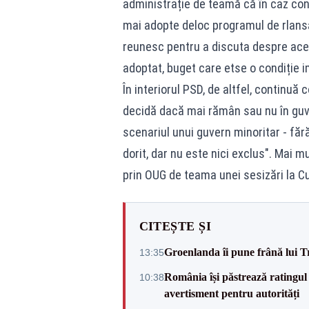
administrație de teamă că în caz con
mai adopte deloc programul de rlansa
reunesc pentru a discuta despre aces
adoptat, buget care etse o condiție 
În interiorul PSD, de altfel, continuă
decidă dacă mai rămân sau nu în guve
scenariul unui guvern minoritar - făr
dorit, dar nu este nici exclus". Mai m
prin OUG de teama unei sesizări la Cu
CITEȘTE ȘI
Groenlanda îi pune frână lui 
13:35
România își păstrează ratingul 
10:38
avertisment pentru autorități