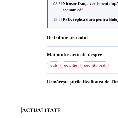
Nicușor Dan, avertisment după 
08:51
economică”
PSD, replică dură pentru Boloj
15:26
Distribuie articolul
Mai multe articole despre
cub
coalitie
sedinta psd
Urmărește știrile Realitatea de Tim
ACTUALITATE