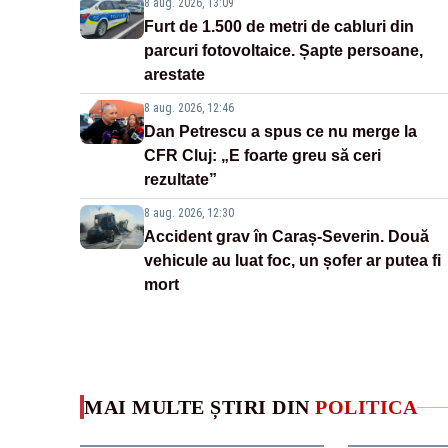
8 aug. 2026, 13:09
Furt de 1.500 de metri de cabluri din
parcuri fotovoltaice. Șapte persoane,
arestate
8 aug. 2026, 12:46
Dan Petrescu a spus ce nu merge la
CFR Cluj: „E foarte greu să ceri
rezultate”
8 aug. 2026, 12:30
Accident grav în Caraș-Severin. Două
vehicule au luat foc, un șofer ar putea fi
mort
MAI MULTE ȘTIRI DIN
POLITICA