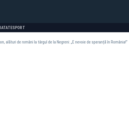
NATATE
SPORT
n, alături de români la târgul de la Negreni: „E nevoie de speranță în România!”