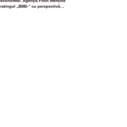
economiei. Agenția Fitch menține
ratingul „BBB-” cu perspectivă
negativă