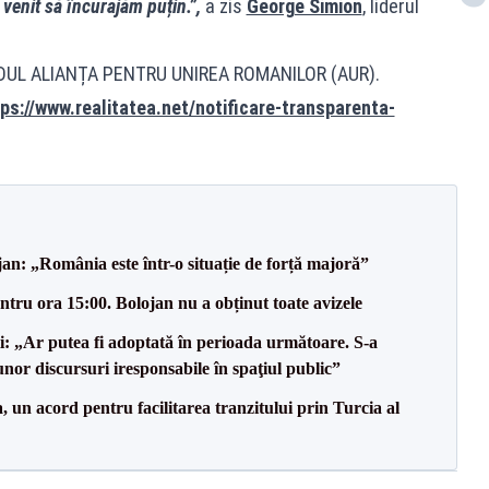
venit să încurajăm puțin.”,
a zis
George Simion
, liderul
IDUL ALIANȚA PENTRU UNIREA ROMANILOR (AUR).
ps://www.realitatea.net/notificare-transparenta-
an: „România este într-o situație de forță majoră”
tru ora 15:00. Bolojan nu a obținut toate avizele
ii: „Ar putea fi adoptată în perioada următoare. S-a
nor discursuri iresponsabile în spaţiul public”
un acord pentru facilitarea tranzitului prin Turcia al