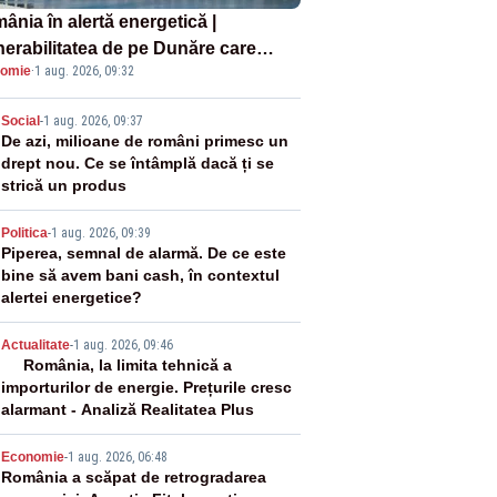
ânia în alertă energetică |
nerabilitatea de pe Dunăre care
omie
·
1 aug. 2026, 09:32
e în pericol Centrala Cernavodă era
oscută de pe vremea lui Ceaușescu
2
Social
-
1 aug. 2026, 09:37
De azi, milioane de români primesc un
drept nou. Ce se întâmplă dacă ți se
strică un produs
3
Politica
-
1 aug. 2026, 09:39
Piperea, semnal de alarmă. De ce este
bine să avem bani cash, în contextul
alertei energetice?
4
Actualitate
-
1 aug. 2026, 09:46
România, la limita tehnică a
importurilor de energie. Prețurile cresc
alarmant - Analiză Realitatea Plus
5
Economie
-
1 aug. 2026, 06:48
România a scăpat de retrogradarea