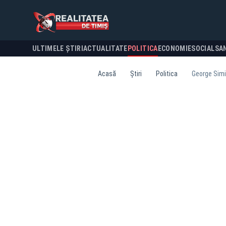
ULTIMELE ȘTIRI
ACTUALITATE
POLITICA
ECONOMIE
SOCIAL
SA
Acasă
Știri
Politica
George Simio