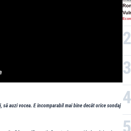
Rom
Vul
Econ
pun
cun
i, să auzi vocea. E incomparabil mai bine decât orice sondaj