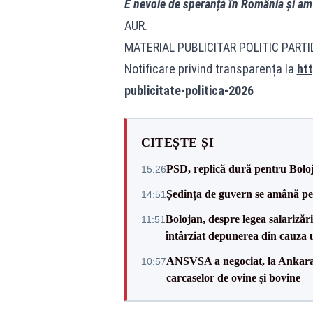
E nevoie de speranță în România și am 
AUR.
MATERIAL PUBLICITAR POLITIC PART
Notificare privind transparența la
htt
publicitate-politica-2026
CITEȘTE ȘI
PSD, replică dură pentru Boloj
15:26
Ședința de guvern se amână pen
14:51
Bolojan, despre legea salarizăr
11:51
întârziat depunerea din cauza u
ANSVSA a negociat, la Ankara, 
10:57
carcaselor de ovine și bovine