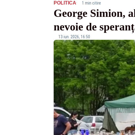
·
POLITICA
1 min citire
George Simion, al
nevoie de speran
13 iun. 2026, 16:50