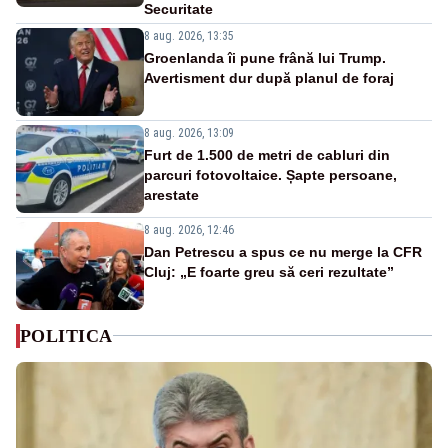
Securitate
8 aug. 2026, 13:35
Groenlanda îi pune frână lui Trump.
Avertisment dur după planul de foraj
8 aug. 2026, 13:09
Furt de 1.500 de metri de cabluri din
parcuri fotovoltaice. Șapte persoane,
arestate
8 aug. 2026, 12:46
Dan Petrescu a spus ce nu merge la CFR
Cluj: „E foarte greu să ceri rezultate”
POLITICA