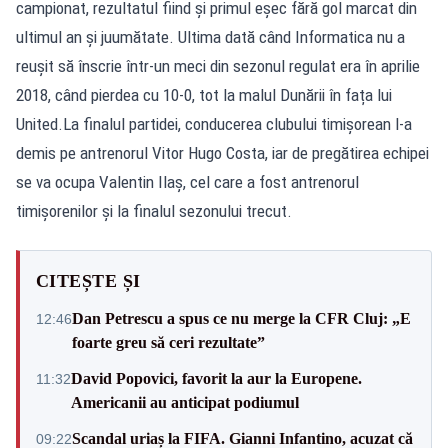
campionat, rezultatul fiind și primul eșec fără gol marcat din
ultimul an și juumătate. Ultima dată când Informatica nu a
reușit să înscrie într-un meci din sezonul regulat era în aprilie
2018, când pierdea cu 10-0, tot la malul Dunării în fața lui
United.La finalul partidei, conducerea clubului timișorean l-a
demis pe antrenorul Vitor Hugo Costa, iar de pregătirea echipei
se va ocupa Valentin Ilaș, cel care a fost antrenorul
timișorenilor și la finalul sezonului trecut.
CITEȘTE ȘI
Dan Petrescu a spus ce nu merge la CFR Cluj: „E
12:46
foarte greu să ceri rezultate”
David Popovici, favorit la aur la Europene.
11:32
Americanii au anticipat podiumul
Scandal uriaș la FIFA. Gianni Infantino, acuzat că
09:22