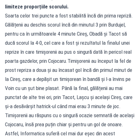
limiteze proporțiile scorului.
Soarta celor trei puncte a fost stabilită încă din prima repriză.
Gălățenii au deschis scorul încă din minutul 3 prin Burdujel,
pentru ca în următoarele 4 minute Cireș, Obadă și Tacot să
ducă scorul la 4-0, cel care a fost și rezultatul la finalul unei
reprize în care timișorenii au pus o singură dată în pericol real
poarta gazdelor, prin Cojocaru.Timișorenii au început la fel de
prost repriza a doua și au încasat gol încă din primul minut de
la Cireș, care a depășit un timișorean în bandă și l-a învins pe
Voin cu un șut bine plasat. Până la final, gălățenii au mai
punctat de alte trei ori, prin Tacot, Lașcu și același Cireș, care
și-a desăvârșit hatrick-ul când mai erau 3 minute de joc.
Timișorenii au răspuns cu o singură ocazie semnată de același
Cojocaru, însă prea puțin chiar și pentru un gol de onoare.
Astfel, Informatica suferă cel mai dur eșec din acest