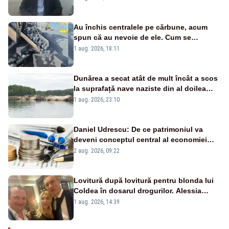
Au închis centralele pe cărbune, acum
spun că au nevoie de ele. Cum se
pasează vina în plină criză energetică
1 aug. 2026, 18:11
Dunărea a secat atât de mult încât a scos
la suprafață nave naziste din al doilea
război mondial
1 aug. 2026, 23:10
Daniel Udrescu: De ce patrimoniul va
deveni conceptul central al economiei
viitoare?
2 aug. 2026, 09:22
Lovitură după lovitură pentru blonda lui
Coldea în dosarul drogurilor. Alessia
Păcuraru explică decizia magistraților
1 aug. 2026, 14:39