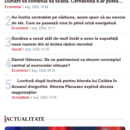
Dunării va continua să scadă. Cernavodă s-ar putea
Economie
·
1 aug. 2026, 18:08
închide în 4 zile
2
Au închis centralele pe cărbune, acum spun că au nevoie
de ele. Cum se pasează vina în plină criză energetică
Economie
-
1 aug. 2026, 18:11
3
Dunărea a secat atât de mult încât a scos la suprafață
nave naziste din al doilea război mondial
Social
-
1 aug. 2026, 23:10
4
Daniel Udrescu: De ce patrimoniul va deveni conceptul
central al economiei viitoare?
Economie
-
2 aug. 2026, 09:22
5
Lovitură după lovitură pentru blonda lui Coldea în
dosarul drogurilor. Alessia Păcuraru explică decizia
magistraților
Actualitate
-
1 aug. 2026, 14:39
ACTUALITATE