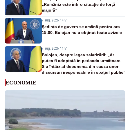
„România este într-o situație de forță
majoră”
7 aug. 2026, 14:51
Ședința de guvern se amână pentru ora
15:00. Bolojan nu a obținut toate avizele
7 aug. 2026, 11:51
Bolojan, despre legea salarizării: „Ar
putea fi adoptată în perioada următoare.
S-a întârziat depunerea din cauza unor
discursuri iresponsabile în spaţiul public”
ECONOMIE