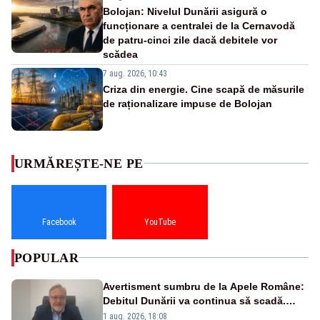
Bolojan: Nivelul Dunării asigură o
funcționare a centralei de la Cernavodă
de patru-cinci zile dacă debitele vor
scădea
7 aug. 2026, 10:43
Criza din energie. Cine scapă de măsurile
de raționalizare impuse de Bolojan
URMĂREȘTE-NE PE
Facebook
YouTube
POPULAR
Avertisment sumbru de la Apele Române:
Debitul Dunării va continua să scadă.
Cernavodă s-ar putea închide în 4 zile
1 aug. 2026, 18:08