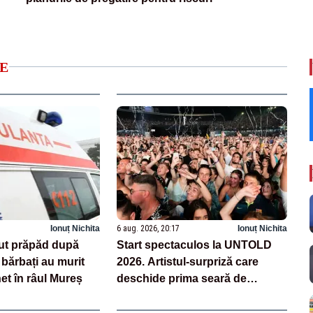
E
Ionuț Nichita
6 aug. 2026, 20:17
Ionuț Nichita
ut prăpăd după
Start spectaculos la UNTOLD
 bărbați au murit
2026. Artistul-surpriză care
net în râul Mureș
deschide prima seară de
festival