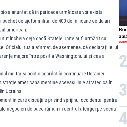
ubio a anunțat că în perioada următoare vor exista
 pachet de ajutor militar de 400 de milioane de dolari
sul american.
Rom
abi
putut încheia deja dacă Statele Unite ar fi urmărit cu
Polit
. Oficialul rus a afirmat, de asemenea, că declarațiile lui
rențe majore între poziția Washingtonului și cea a
jinul militar și politic acordat în continuare Ucrainei
istrație americană menține aceeași linie strategică în
din Ucraina.
oment în care discuțiile privind sprijinul occidental pentru
ale negocieri de pace rămân în centrul atenției pe scena