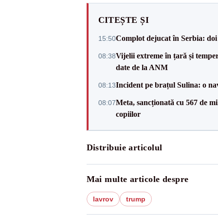
CITEȘTE ȘI
Complot dejucat în Serbia: doi 
15:50
Vijelii extreme în țară și tempe
08:38
date de la ANM
Incident pe brațul Sulina: o na
08:13
Meta, sancționată cu 567 de mil
08:07
copiilor
Distribuie articolul
Mai multe articole despre
lavrov
trump