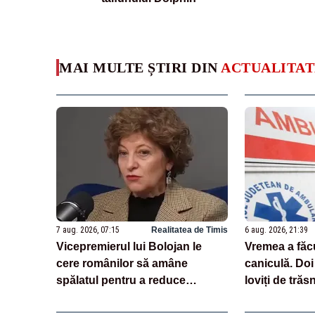
MAI MULTE ȘTIRI DIN
ACTUALITAT
7 aug. 2026, 07:15
Realitatea de Timis
6 aug. 2026, 21:39
Vicepremierul lui Bolojan le
Vremea a făc
cere românilor să amâne
caniculă. Doi
spălatul pentru a reduce
loviți de trăs
consumul de energie