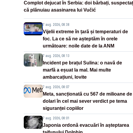
Complot dejucat în Serbia: doi bărbați, suspectaț
că plănuiau asasinarea lui Vučić
7 aug. 2026, 08:38
Vijelii extreme în țară și temperaturi de
foc. La ce să ne așteptăm în orele
următoare: noile date de la ANM
7 aug. 2026, 08:13
Incident pe brațul Sulina: o navă de
marfă a eșuat la mal. Mai multe
ambarcațiuni, lovite
7 aug. 2026, 08:07
Meta, sancționată cu 567 de milioane de
dolari în cel mai sever verdict pe tema
siguranței copiilor
7 aug. 2026, 08:01
Japonia ordonă evacuări în așteptarea
taifunului Dolphin