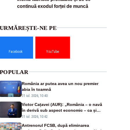
continuă exodul forței de muncă
URMĂREȘTE-NE PE
Facebook
YouTube
POPULAR
România ar putea avea un nou premier
abia în toamnă
31 iul. 2026, 10:40
Victor Cațavei (AUR): „România – o navă
în derivă sub aspect economic – ca și
rezultat al guvernărilor din ultimii 36 de
31 iul. 2026, 10:42
ani”
Antrenorul FCSB, după eliminarea