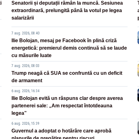
i
Senatorii și deputații rămân la muncă. Sesiunea
extraordinară, prelungită până la votul pe legea
salarizării
7 aug. 2026, 08:40
Ilie Bolojan, mesaj pe Facebook în plină criză
energetică: premierul demis continuă să se laude
cu măsurile luate
7 aug. 2026, 08:03
Trump neagă că SUA se confruntă cu un deficit
de armament
6 aug. 2026, 16:34
Ilie Bolojan evită un răspuns clar despre averea
partenerei sale: „Am respectat întotdeauna
legea”
6 aug. 2026, 15:39
Guvernul a adoptat o hotărâre care aprobă
planurile de pregătire pentru riscuri