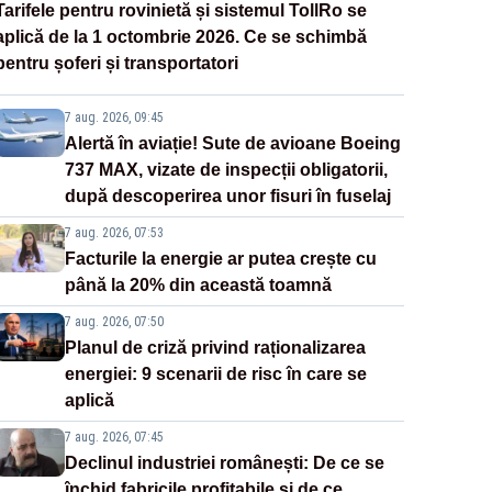
Tarifele pentru rovinietă și sistemul TollRo se
aplică de la 1 octombrie 2026. Ce se schimbă
pentru șoferi și transportatori
7 aug. 2026, 09:45
Alertă în aviație! Sute de avioane Boeing
737 MAX, vizate de inspecții obligatorii,
după descoperirea unor fisuri în fuselaj
7 aug. 2026, 07:53
Facturile la energie ar putea crește cu
până la 20% din această toamnă
7 aug. 2026, 07:50
Planul de criză privind raționalizarea
energiei: 9 scenarii de risc în care se
aplică
7 aug. 2026, 07:45
Declinul industriei românești: De ce se
închid fabricile profitabile și de ce