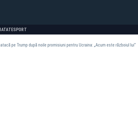
NATATE
SPORT
l atacă pe Trump după noile promisiuni pentru Ucraina: „Acum este războiul lui”