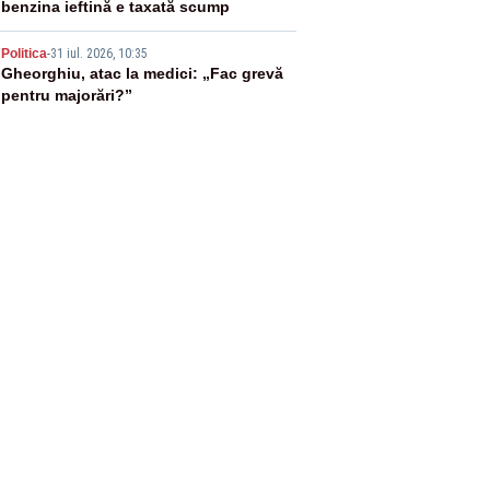
benzina ieftină e taxată scump
5
Politica
-
31 iul. 2026, 10:35
Gheorghiu, atac la medici: „Fac grevă
pentru majorări?”