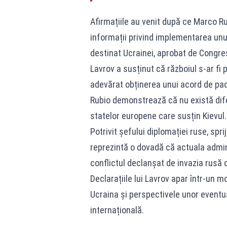
Afirmațiile au venit după ce Marco R
informații privind implementarea unui
destinat Ucrainei, aprobat de Congre
Lavrov a susținut că războiul s-ar fi 
adevărat obținerea unui acord de pace
Rubio demonstrează că nu există dife
statelor europene care susțin Kievul.
Potrivit șefului diplomației ruse, spri
reprezintă o dovadă că actuala admin
conflictul declanșat de invazia rusă 
Declarațiile lui Lavrov apar într-un m
Ucraina și perspectivele unor eventu
internațională.