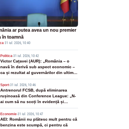
ânia ar putea avea un nou premier
a în toamnă
ica
·
31 iul. 2026, 10:40
2
Politica
-
31 iul. 2026, 10:42
Victor Cațavei (AUR): „România – o
navă în derivă sub aspect economic –
ca și rezultat al guvernărilor din ultimii
36 de ani”
3
Sport
-
31 iul. 2026, 10:46
Antrenorul FCSB, după eliminarea
rușinoasă din Conference League: „N-
ai cum să nu scoți în evidență și
lucrurile bune”
4
Economie
-
31 iul. 2026, 10:47
AEI: Românii nu plătesc mult pentru că
benzina este scumpă, ci pentru că