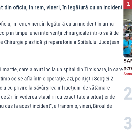
1
t din oficiu, in rem, vineri, în legătură cu un incident
oficiu, in rem, vineri, în legătură cu un incident în urma
corp în timpul unei intervenţii chirurgicale într-o sală de
e Chirurgie plastică şi reparatorie a Spitalului Judeţean
SAN
pent
1 martie, care a avut loc la un spital din Timişoara, în care
Sana
proi
imp ce se afla într-o operaţie, azi, poliţiştii Secţiei 2
ciu cu privire la săvârşirea infracţiunii de vătămare
etări în vederea stabilirii cu exactitate a situaţiei de
u dus la acest incident", a transmis, vineri, Biroul de