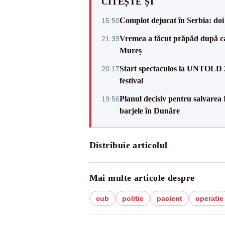
CITEȘTE ȘI
Complot dejucat în Serbia: doi 
15:50
Vremea a făcut prăpăd după cani
21:39
Mureș
Start spectaculos la UNTOLD 20
20:17
festival
Planul decisiv pentru salvarea
19:56
barjele în Dunăre
Distribuie articolul
Mai multe articole despre
cub
politie
pacient
operatie