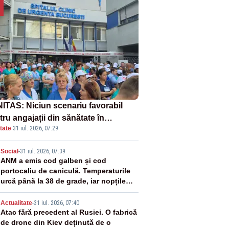
ITAS: Niciun scenariu favorabil
ru angajații din sănătate în
tate
·
31 iul. 2026, 07:29
ectul Legii salarizării
2
Social
-
31 iul. 2026, 07:39
ANM a emis cod galben și cod
portocaliu de caniculă. Temperaturile
urcă până la 38 de grade, iar nopțile
devin tropicale
3
Actualitate
-
31 iul. 2026, 07:40
Atac fără precedent al Rusiei. O fabrică
de drone din Kiev deținută de o