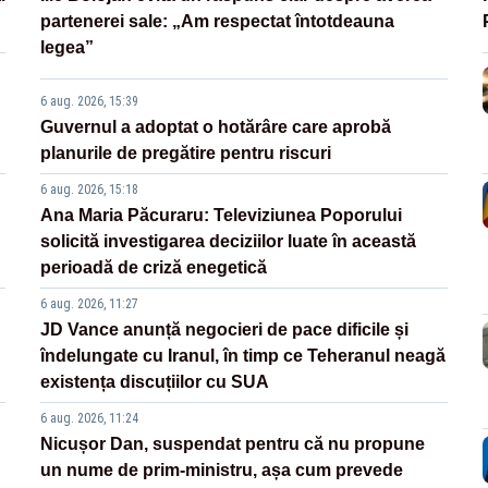
partenerei sale: „Am respectat întotdeauna
legea”
6 aug. 2026, 15:39
Guvernul a adoptat o hotărâre care aprobă
planurile de pregătire pentru riscuri
6 aug. 2026, 15:18
Ana Maria Păcuraru: Televiziunea Poporului
solicită investigarea deciziilor luate în această
perioadă de criză enegetică
6 aug. 2026, 11:27
JD Vance anunță negocieri de pace dificile și
îndelungate cu Iranul, în timp ce Teheranul neagă
existența discuțiilor cu SUA
6 aug. 2026, 11:24
Nicușor Dan, suspendat pentru că nu propune
un nume de prim-ministru, așa cum prevede