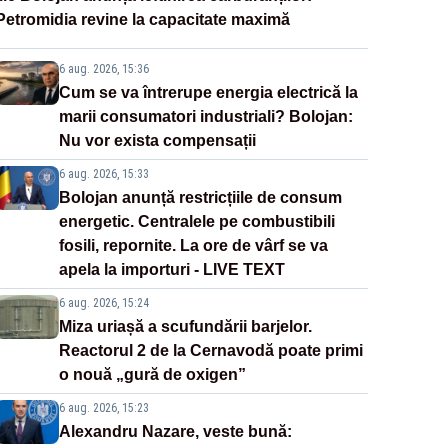
Petromidia revine la capacitate maximă
6 aug. 2026, 15:36
Cum se va întrerupe energia electrică la
marii consumatori industriali? Bolojan:
Nu vor exista compensații
6 aug. 2026, 15:33
Bolojan anunță restricțiile de consum
energetic. Centralele pe combustibili
fosili, repornite. La ore de vârf se va
apela la importuri - LIVE TEXT
6 aug. 2026, 15:24
Miza uriașă a scufundării barjelor.
Reactorul 2 de la Cernavodă poate primi
o nouă „gură de oxigen”
6 aug. 2026, 15:23
Alexandru Nazare, veste bună: