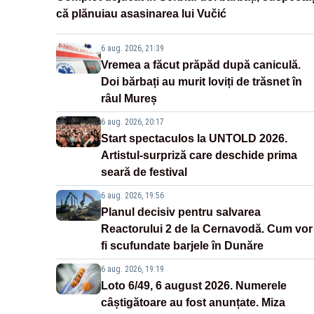
că plănuiau asasinarea lui Vučić
6 aug. 2026, 21:39
Vremea a făcut prăpăd după caniculă.
Doi bărbați au murit loviți de trăsnet în
râul Mureș
6 aug. 2026, 20:17
Start spectaculos la UNTOLD 2026.
Artistul-surpriză care deschide prima
seară de festival
6 aug. 2026, 19:56
Planul decisiv pentru salvarea
Reactorului 2 de la Cernavodă. Cum vor
fi scufundate barjele în Dunăre
6 aug. 2026, 19:19
Loto 6/49, 6 august 2026. Numerele
câștigătoare au fost anunțate. Miza