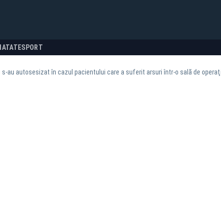
NATATE
SPORT
ii s-au autosesizat în cazul pacientului care a suferit arsuri într-o sală de operaţ