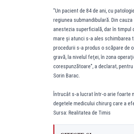
"Un pacient de 84 de ani, cu patologi
regiunea submandibulară. Din cauza p
anestezia superficială, dar în timpul 
mare şi atunci s-a ales schimbarea t
procedurii s-a produs o scăpare de o
gravă, la nivelul feţei, în zona operaţi
corespunzătoare", a declarat, pentr
Sorin Barac.
Întrucât s-a lucrat într-o arie foarte
degetele medicului chirurg care a efe
Sursa: Realitatea de Timis