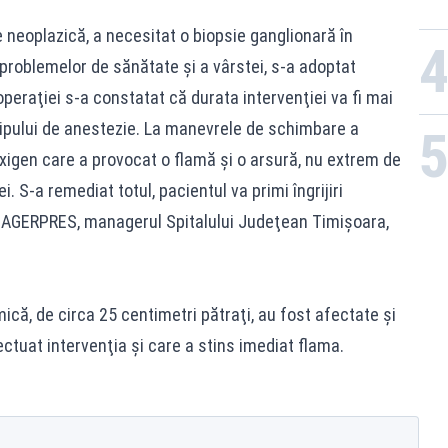
e neoplazică, a necesitat o biopsie ganglionară în
roblemelor de sănătate şi a vârstei, s-a adoptat
operaţiei s-a constatat că durata intervenţiei va fi mai
ipului de anestezie. La manevrele de schimbare a
xigen care a provocat o flamă şi o arsură, nu extrem de
ei. S-a remediat totul, pacientul va primi îngrijiri
u AGERPRES, managerul Spitalului Judeţean Timişoara,
 mică, de circa 25 centimetri pătraţi, au fost afectate şi
ctuat intervenţia şi care a stins imediat flama.