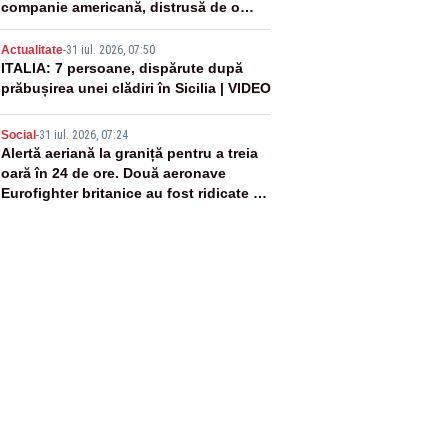
companie americană, distrusă de o
rachetă rusească
4
Actualitate
-
31 iul. 2026, 07:50
ITALIA: 7 persoane, dispărute după
prăbușirea unei clădiri în Sicilia | VIDEO
5
Social
-
31 iul. 2026, 07:24
Alertă aeriană la graniță pentru a treia
oară în 24 de ore. Două aeronave
Eurofighter britanice au fost ridicate de
la sol