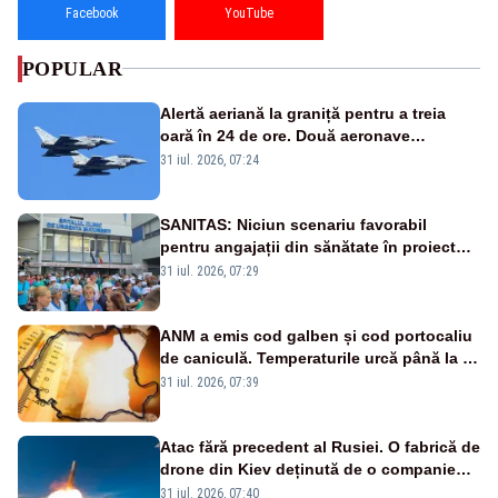
Facebook
YouTube
POPULAR
Alertă aeriană la graniță pentru a treia
oară în 24 de ore. Două aeronave
Eurofighter britanice au fost ridicate de la
31 iul. 2026, 07:24
sol
SANITAS: Niciun scenariu favorabil
pentru angajații din sănătate în proiectul
Legii salarizării
31 iul. 2026, 07:29
ANM a emis cod galben și cod portocaliu
de caniculă. Temperaturile urcă până la 38
de grade, iar nopțile devin tropicale
31 iul. 2026, 07:39
Atac fără precedent al Rusiei. O fabrică de
drone din Kiev deținută de o companie
americană, distrusă de o rachetă
31 iul. 2026, 07:40