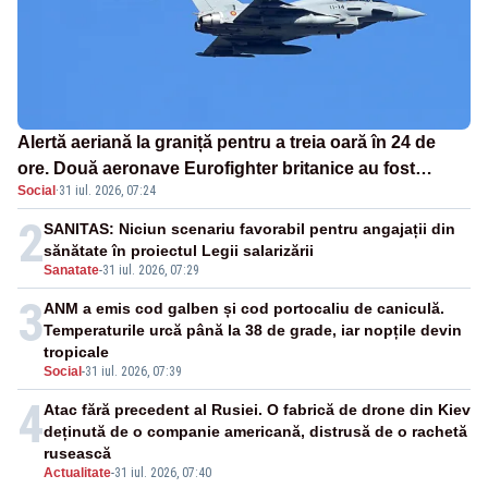
Alertă aeriană la graniță pentru a treia oară în 24 de
ore. Două aeronave Eurofighter britanice au fost
Social
·
31 iul. 2026, 07:24
ridicate de la sol
2
SANITAS: Niciun scenariu favorabil pentru angajații din
sănătate în proiectul Legii salarizării
Sanatate
-
31 iul. 2026, 07:29
3
ANM a emis cod galben și cod portocaliu de caniculă.
Temperaturile urcă până la 38 de grade, iar nopțile devin
tropicale
Social
-
31 iul. 2026, 07:39
4
Atac fără precedent al Rusiei. O fabrică de drone din Kiev
deținută de o companie americană, distrusă de o rachetă
rusească
Actualitate
-
31 iul. 2026, 07:40