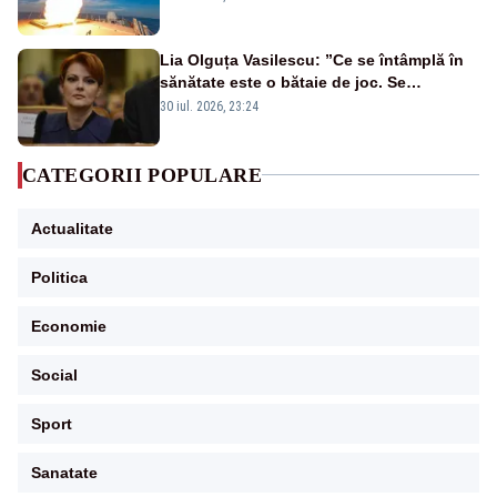
rusească
Lia Olguța Vasilescu: ”Ce se întâmplă în
sănătate este o bătaie de joc. Se
guvernează extraordinar de prost”
30 iul. 2026, 23:24
CATEGORII POPULARE
Actualitate
Politica
Economie
Social
Sport
Sanatate