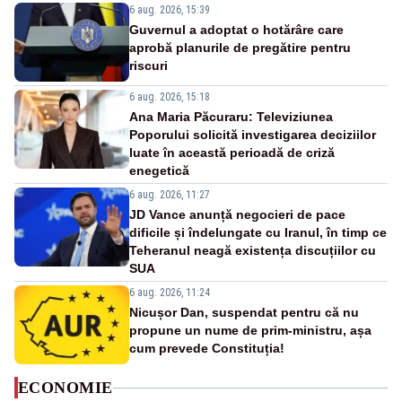
6 aug. 2026, 15:39
Guvernul a adoptat o hotărâre care
aprobă planurile de pregătire pentru
riscuri
6 aug. 2026, 15:18
Ana Maria Păcuraru: Televiziunea
Poporului solicită investigarea deciziilor
luate în această perioadă de criză
enegetică
6 aug. 2026, 11:27
JD Vance anunță negocieri de pace
dificile și îndelungate cu Iranul, în timp ce
Teheranul neagă existența discuțiilor cu
SUA
6 aug. 2026, 11:24
Nicușor Dan, suspendat pentru că nu
propune un nume de prim-ministru, așa
cum prevede Constituția!
ECONOMIE