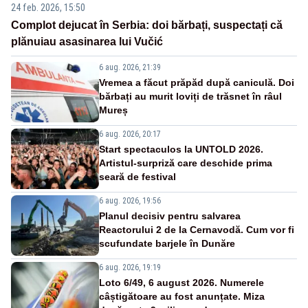
24 feb. 2026, 15:50
Complot dejucat în Serbia: doi bărbați, suspectați că
plănuiau asasinarea lui Vučić
6 aug. 2026, 21:39
Vremea a făcut prăpăd după caniculă. Doi
bărbați au murit loviți de trăsnet în râul
Mureș
6 aug. 2026, 20:17
Start spectaculos la UNTOLD 2026.
Artistul-surpriză care deschide prima
seară de festival
6 aug. 2026, 19:56
Planul decisiv pentru salvarea
Reactorului 2 de la Cernavodă. Cum vor fi
scufundate barjele în Dunăre
6 aug. 2026, 19:19
Loto 6/49, 6 august 2026. Numerele
câștigătoare au fost anunțate. Miza