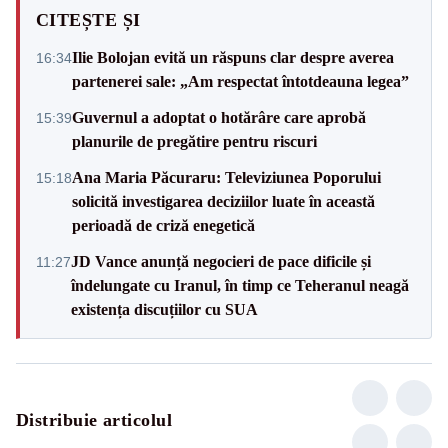
CITEȘTE ȘI
Ilie Bolojan evită un răspuns clar despre averea
16:34
partenerei sale: „Am respectat întotdeauna legea”
Guvernul a adoptat o hotărâre care aprobă
15:39
planurile de pregătire pentru riscuri
Ana Maria Păcuraru: Televiziunea Poporului
15:18
solicită investigarea deciziilor luate în această
perioadă de criză enegetică
JD Vance anunță negocieri de pace dificile și
11:27
îndelungate cu Iranul, în timp ce Teheranul neagă
existența discuțiilor cu SUA
Distribuie articolul