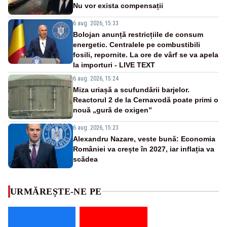
Nu vor exista compensații
6 aug. 2026, 15:33
Bolojan anunță restricțiile de consum
energetic. Centralele pe combustibili
fosili, repornite. La ore de vârf se va apela
la importuri - LIVE TEXT
6 aug. 2026, 15:24
Miza uriașă a scufundării barjelor.
Reactorul 2 de la Cernavodă poate primi o
nouă „gură de oxigen”
6 aug. 2026, 15:23
Alexandru Nazare, veste bună: Economia
României va crește în 2027, iar inflația va
scădea
URMĂREȘTE-NE PE