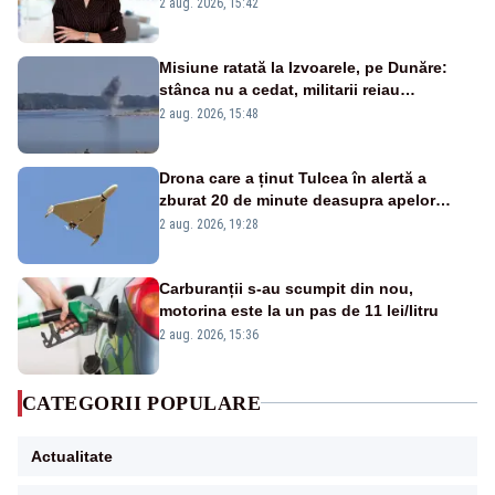
emisiunii „Miza Zilei” la Realitatea PLUS
2 aug. 2026, 15:42
Misiune ratată la Izvoarele, pe Dunăre:
stânca nu a cedat, militarii reiau
detonările luni – VIDEO
2 aug. 2026, 15:48
Drona care a ținut Tulcea în alertă a
zburat 20 de minute deasupra apelor
României. Au fost ridicate două F-16
2 aug. 2026, 19:28
Carburanții s-au scumpit din nou,
motorina este la un pas de 11 lei/litru
2 aug. 2026, 15:36
CATEGORII POPULARE
Actualitate