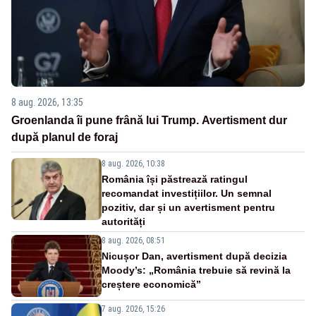
8 aug. 2026, 13:35
Groenlanda îi pune frână lui Trump. Avertisment dur
după planul de foraj
8 aug. 2026, 10:38
România își păstrează ratingul
recomandat investițiilor. Un semnal
pozitiv, dar și un avertisment pentru
autorități
8 aug. 2026, 08:51
Nicușor Dan, avertisment după decizia
Moody’s: „România trebuie să revină la
creștere economică”
7 aug. 2026, 15:26