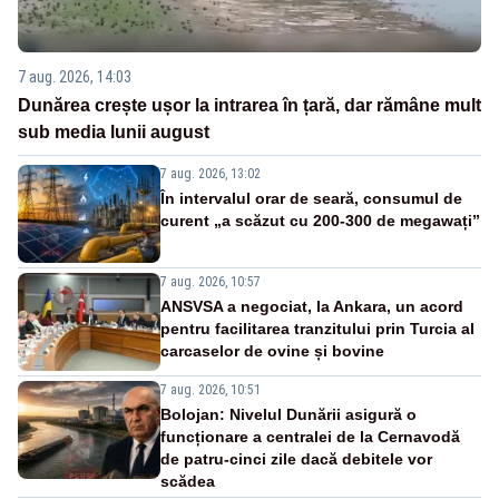
7 aug. 2026, 14:03
Dunărea crește ușor la intrarea în țară, dar rămâne mult
sub media lunii august
7 aug. 2026, 13:02
În intervalul orar de seară, consumul de
curent „a scăzut cu 200-300 de megawați”
7 aug. 2026, 10:57
ANSVSA a negociat, la Ankara, un acord
pentru facilitarea tranzitului prin Turcia al
carcaselor de ovine și bovine
7 aug. 2026, 10:51
Bolojan: Nivelul Dunării asigură o
funcționare a centralei de la Cernavodă
de patru-cinci zile dacă debitele vor
scădea