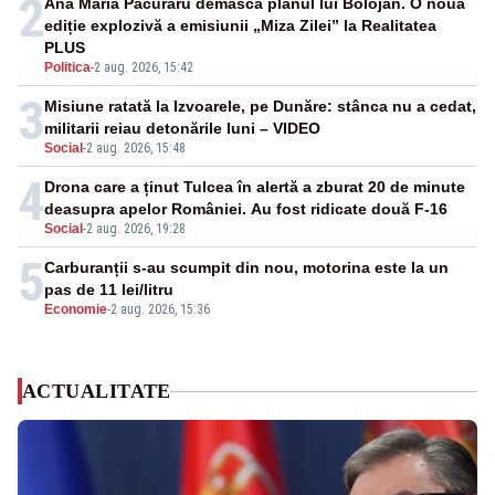
2
Ana Maria Păcuraru demască planul lui Bolojan. O nouă
ediție explozivă a emisiunii „Miza Zilei” la Realitatea
PLUS
Politica
-
2 aug. 2026, 15:42
3
Misiune ratată la Izvoarele, pe Dunăre: stânca nu a cedat,
militarii reiau detonările luni – VIDEO
Social
-
2 aug. 2026, 15:48
4
Drona care a ținut Tulcea în alertă a zburat 20 de minute
deasupra apelor României. Au fost ridicate două F-16
Social
-
2 aug. 2026, 19:28
5
Carburanții s-au scumpit din nou, motorina este la un
pas de 11 lei/litru
Economie
-
2 aug. 2026, 15:36
ACTUALITATE