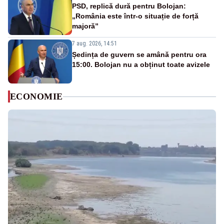
PSD, replică dură pentru Bolojan:
„România este într-o situație de forță
majoră”
7 aug. 2026, 14:51
Ședința de guvern se amână pentru ora
15:00. Bolojan nu a obținut toate avizele
ECONOMIE