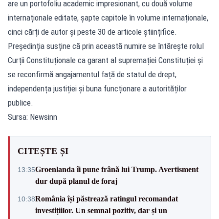
are un portofoliu academic impresionant, cu două volume
internaționale editate, șapte capitole în volume internaționale,
cinci cărți de autor și peste 30 de articole științifice.
Președinția susține că prin această numire se întărește rolul
Curții Constituționale ca garant al supremației Constituției și
se reconfirmă angajamentul față de statul de drept,
independența justiției și buna funcționare a autorităților
publice.
Sursa: Newsinn
CITEȘTE ȘI
Groenlanda îi pune frână lui Trump. Avertisment
13:35
dur după planul de foraj
România își păstrează ratingul recomandat
10:38
investițiilor. Un semnal pozitiv, dar și un