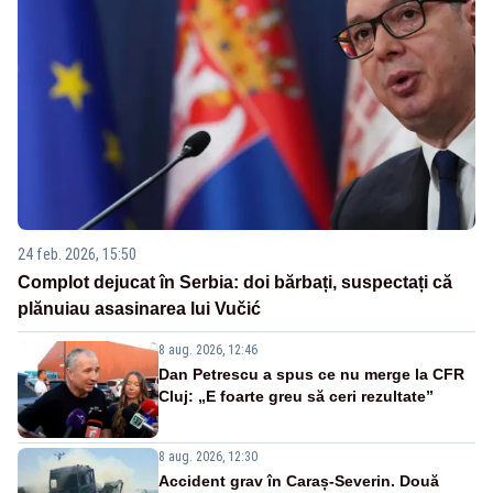
24 feb. 2026, 15:50
Complot dejucat în Serbia: doi bărbați, suspectați că
plănuiau asasinarea lui Vučić
8 aug. 2026, 12:46
Dan Petrescu a spus ce nu merge la CFR
Cluj: „E foarte greu să ceri rezultate”
8 aug. 2026, 12:30
Accident grav în Caraș-Severin. Două