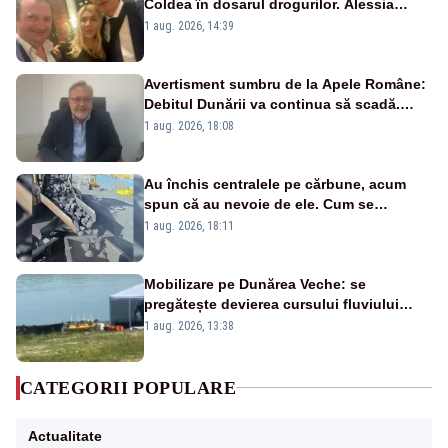
Coldea în dosarul drogurilor. Alessia
Păcuraru explică decizia magistraților
1 aug. 2026, 14:39
Avertisment sumbru de la Apele Române:
Debitul Dunării va continua să scadă.
Cernavodă s-ar putea închide în 4 zile
1 aug. 2026, 18:08
Au închis centralele pe cărbune, acum
spun că au nevoie de ele. Cum se
pasează vina în plină criză energetică
1 aug. 2026, 18:11
Mobilizare pe Dunărea Veche: se
pregătește devierea cursului fluviului
către Cernavodă – VIDEO
1 aug. 2026, 13:38
CATEGORII POPULARE
Actualitate