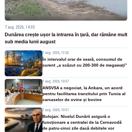
7 aug. 2026, 14:03
Dunărea crește ușor la intrarea în țară, dar rămâne mult
sub media lunii august
7 aug. 2026, 13:02
În intervalul orar de seară, consumul de
curent „a scăzut cu 200-300 de megawați”
7 aug. 2026, 10:57
ANSVSA a negociat, la Ankara, un acord
pentru facilitarea tranzitului prin Turcia al
carcaselor de ovine și bovine
7 aug. 2026, 10:51
Bolojan: Nivelul Dunării asigură o
funcționare a centralei de la Cernavodă
de patru-cinci zile dacă debitele vor