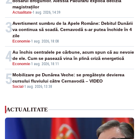
dosarul drogurilor. Alessia Păcuraru explică decizia
magistraților
Actualitate
-
1 aug. 2026, 14:39
3
Avertisment sumbru de la Apele Române: Debitul Dunării
va continua să scadă. Cernavodă s-ar putea închide în 4
zile
Economie
-
1 aug. 2026, 18:08
4
Au închis centralele pe cărbune, acum spun că au nevoie
de ele. Cum se pasează vina în plină criză energetică
Economie
-
1 aug. 2026, 18:11
5
Mobilizare pe Dunărea Veche: se pregătește devierea
cursului fluviului către Cernavodă – VIDEO
Social
-
1 aug. 2026, 13:38
ACTUALITATE