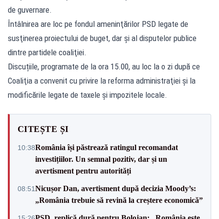
de guvernare.
Întâlnirea are loc pe fondul ameninţărilor PSD legate de
susţinerea proiectului de buget, dar şi al disputelor publice
dintre partidele coaliţiei.
Discuțiile, programate de la ora 15.00, au loc la o zi după ce
Coaliţia a convenit cu privire la reforma administraţiei şi la
modificările legate de taxele şi impozitele locale.
CITEȘTE ȘI
România își păstrează ratingul recomandat
10:38
investițiilor. Un semnal pozitiv, dar și un
avertisment pentru autorități
Nicușor Dan, avertisment după decizia Moody’s:
08:51
„România trebuie să revină la creștere economică”
PSD, replică dură pentru Bolojan: „România este
15:26