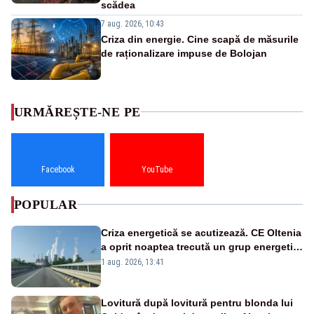
scădea
7 aug. 2026, 10:43
Criza din energie. Cine scapă de măsurile
de raționalizare impuse de Bolojan
URMĂREȘTE-NE PE
Facebook
YouTube
POPULAR
Criza energetică se acutizează. CE Oltenia
a oprit noaptea trecută un grup energetic
de la Rovinari
1 aug. 2026, 13:41
Lovitură după lovitură pentru blonda lui