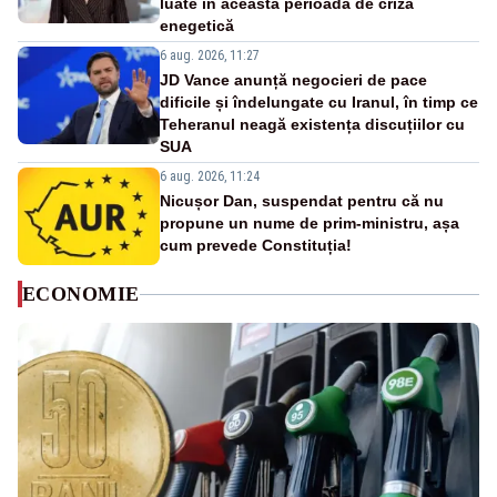
luate în această perioadă de criză
enegetică
6 aug. 2026, 11:27
JD Vance anunță negocieri de pace
dificile și îndelungate cu Iranul, în timp ce
Teheranul neagă existența discuțiilor cu
SUA
6 aug. 2026, 11:24
Nicușor Dan, suspendat pentru că nu
propune un nume de prim-ministru, așa
cum prevede Constituția!
ECONOMIE