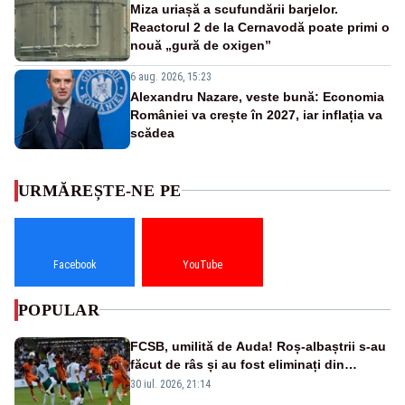
Miza uriașă a scufundării barjelor.
Reactorul 2 de la Cernavodă poate primi o
nouă „gură de oxigen”
6 aug. 2026, 15:23
Alexandru Nazare, veste bună: Economia
României va crește în 2027, iar inflația va
scădea
URMĂREȘTE-NE PE
Facebook
YouTube
POPULAR
FCSB, umilită de Auda! Roș-albaștrii s-au
făcut de râs și au fost eliminați din
Conference League
30 iul. 2026, 21:14