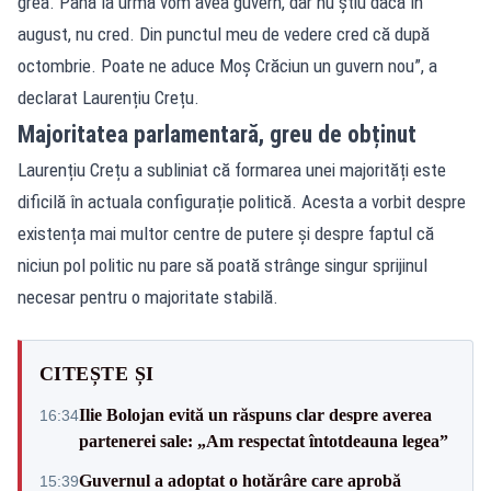
grea. Până la urmă vom avea guvern, dar nu știu dacă în
august, nu cred. Din punctul meu de vedere cred că după
octombrie. Poate ne aduce Moș Crăciun un guvern nou”, a
declarat Laurențiu Crețu.
Majoritatea parlamentară, greu de obținut
Laurențiu Crețu a subliniat că formarea unei majorități este
dificilă în actuala configurație politică. Acesta a vorbit despre
existența mai multor centre de putere și despre faptul că
niciun pol politic nu pare să poată strânge singur sprijinul
necesar pentru o majoritate stabilă.
CITEȘTE ȘI
Ilie Bolojan evită un răspuns clar despre averea
16:34
partenerei sale: „Am respectat întotdeauna legea”
Guvernul a adoptat o hotărâre care aprobă
15:39