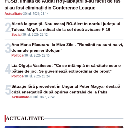
FCSB, umilită de Auda! Roș-albaștrii s-au făcut de râs
și au fost eliminați din Conference League
Actualitate
·
30 iul. 2026, 21:14
2
Alertă la graniță. Nou mesaj RO-Alert în nordul județului
Tulcea. MApN a ridicat de la sol două avioane F-16
Social
-
30 iul. 2026, 22:12
3
Ana Maria Păcuraru, la Miza Zilei: ”Românii nu sunt naivi,
domnule premier Bolojan”
Politica
-
30 iul. 2026, 22:15
4
Lia Olguța Vasilescu: ”Ce se întâmplă în sănătate este o
bătaie de joc. Se guvernează extraordinar de prost”
Politica
-
30 iul. 2026, 23:24
5
Situație fără precedent în Ungaria! Peter Magyar declară
criză energetică după oprirea centralei de la Paks
Actualitate
-
30 iul. 2026, 20:45
ACTUALITATE