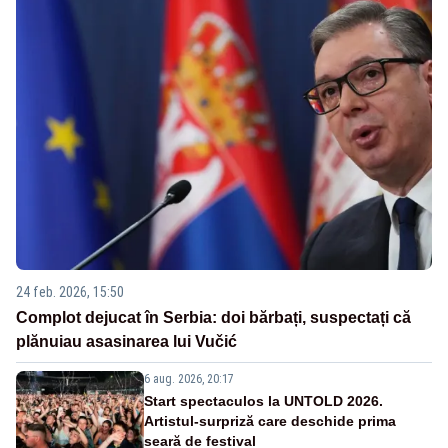
24 feb. 2026, 15:50
Complot dejucat în Serbia: doi bărbați, suspectați că
plănuiau asasinarea lui Vučić
6 aug. 2026, 20:17
Start spectaculos la UNTOLD 2026.
Artistul-surpriză care deschide prima
seară de festival