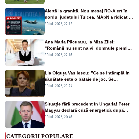
Alertă la graniță. Nou mesaj RO-Alert în
nordul județului Tulcea. MApN a ridicat de
la sol două avioane F-16
30 iul. 2026, 22:12
Ana Maria Păcuraru, la Miza Zilei:
”Românii nu sunt naivi, domnule premier
Bolojan”
30 iul. 2026, 22:15
Lia Olguța Vasilescu: ”Ce se întâmplă în
sănătate este o bătaie de joc. Se
guvernează extraordinar de prost”
30 iul. 2026, 23:24
Situație fără precedent în Ungaria! Peter
Magyar declară criză energetică după
oprirea centralei de la Paks
30 iul. 2026, 20:45
CATEGORII POPULARE