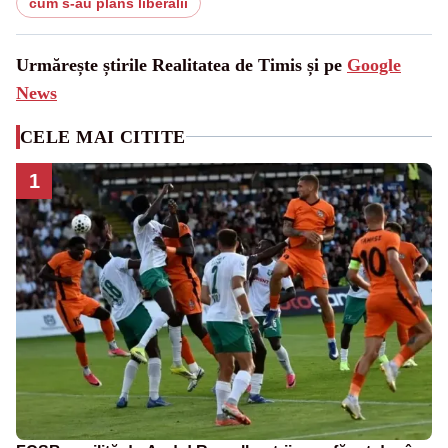
cum s-au plâns liberalii
Urmărește știrile Realitatea de Timis și pe
Google
News
CELE MAI CITITE
1