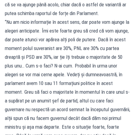
că se va ajunge până acolo, chiar dacă o astfel de variantă ar
putea schimba raportul de forțe din Parlament.
“Nu am nicio informație în acest sens, dar poate vom ajunge la
alegeri anticipate. Îmi este foarte greu să cred că vom ajunge,
dar poate atunci vor apărea alți poli de putere. Dacă în acest
moment polul suveranist are 30%, PNL are 30% cu partea
dreaptă și PSD are 30%, iar ție îți trebuie o majoritate de 50
plus unu… Cum s-o faci? N-ai cum. Probabil în urma unor
alegeri se vor mai cerne apele. Vedeți și dumneavoastră, în
parlament avem 10 sau 11 formațiuni politice în acest
moment. Greu să faci o majoritate în momentul în care unul s-
a supărat pe un anumit șef de partid, altul cu care faci
guvernare nu respectă un acord semnat la începutul guvernării,
alții spun că nu facem guvernul decât dacă dăm noi primul
ministru și așa mai departe. Este o situație foarte, foarte