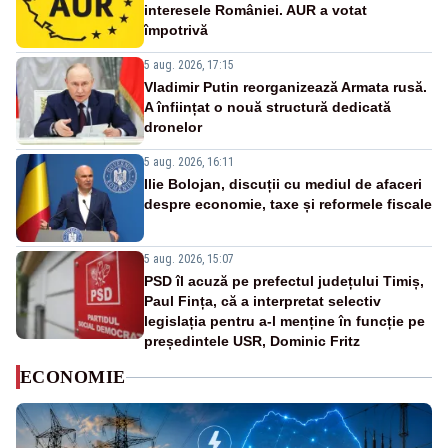
interesele României. AUR a votat
împotrivă
5 aug. 2026, 17:15
Vladimir Putin reorganizează Armata rusă.
A înființat o nouă structură dedicată
dronelor
5 aug. 2026, 16:11
Ilie Bolojan, discuții cu mediul de afaceri
despre economie, taxe și reformele fiscale
5 aug. 2026, 15:07
PSD îl acuză pe prefectul județului Timiș,
Paul Fința, că a interpretat selectiv
legislația pentru a-l menține în funcție pe
președintele USR, Dominic Fritz
ECONOMIE