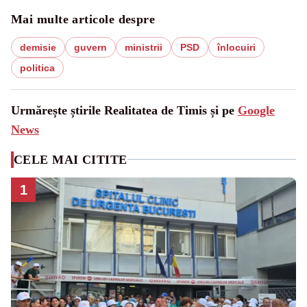
Mai multe articole despre
demisie
guvern
ministrii
PSD
înlocuiri
politica
Urmărește știrile Realitatea de Timis și pe
Google
News
CELE MAI CITITE
1