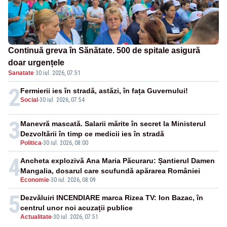
Continuă greva în Sănătate. 500 de spitale asigură
doar urgențele
Sanatate
·
30 iul. 2026, 07:51
2
Fermierii ies în stradă, astăzi, în fața Guvernului!
Social
-
30 iul. 2026, 07:54
3
Manevră mascată. Salarii mărite în secret la Ministerul
Dezvoltării în timp ce medicii ies în stradă
Politica
-
30 iul. 2026, 08:00
4
Ancheta explozivă Ana Maria Păcuraru: Șantierul Damen
Mangalia, dosarul care scufundă apărarea României
Economie
-
30 iul. 2026, 08:09
5
Dezvăluiri INCENDIARE marca Rizea TV: Ion Bazac, în
centrul unor noi acuzații publice
Actualitate
-
30 iul. 2026, 07:51