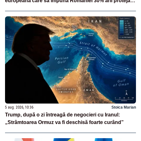
europeană care să impună României 30% arii protejate
și 10% protecție strictă”
5 aug. 2026, 10:36
Stoica Marian
Trump, după o zi întreagă de negocieri cu Iranul:
„Strâmtoarea Ormuz va fi deschisă foarte curând”