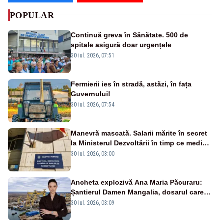
POPULAR
Continuă greva în Sănătate. 500 de
spitale asigură doar urgențele
30 iul. 2026, 07:51
Fermierii ies în stradă, astăzi, în fața
Guvernului!
30 iul. 2026, 07:54
Manevră mascată. Salarii mărite în secret
la Ministerul Dezvoltării în timp ce medicii
ies în stradă
30 iul. 2026, 08:00
Ancheta explozivă Ana Maria Păcuraru:
Șantierul Damen Mangalia, dosarul care
scufundă apărarea României
30 iul. 2026, 08:09