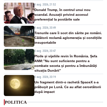
5 aug. 2026, 21:52
Donald Trump, în centrul unui nou
scandal. Acuzații privind accesul
preferențial la postările sale
5 aug. 2026, 20:49
Trenurile care îi scot din sărite pe români.
Călătorii reclamă aglomerația și condițiile
insuportabile
5 aug. 2026, 20:47
Ploile și vijeliile revin în România. Șefa
ANM:”Nu sunt suficiente pentru a
combate seceta și pentru a îmbunătăți
situația Dunării”
5 aug. 2026, 20:19
Un fragment dintr-o rachetă SpaceX s-a
prăbușit pe Lună. Ce au aflat cercetătorii
după impact
POLITICA