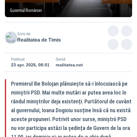
Guvernul României
Scris de
Realitatea de Timis
Publicat
Sursă
23 apr. 2026, 08:01
realitatea.net
Premierul Ilie Bolojan plănuiește să-i înlocuiască pe
miniștrii PSD. Mai multe mutări ar putea avea loc în
rândul miniștrilor deja existenți. Purtătorul de cuvânt
al guvernului, Ioana Dogioiu susține însă că nu există
aceste propuneri. Potrivit unor surse, miniștrii PSD
nu vor participa astăzi la ședința de Guvern de la ora
11.00, iar demisia și-ar putea da-o abia după