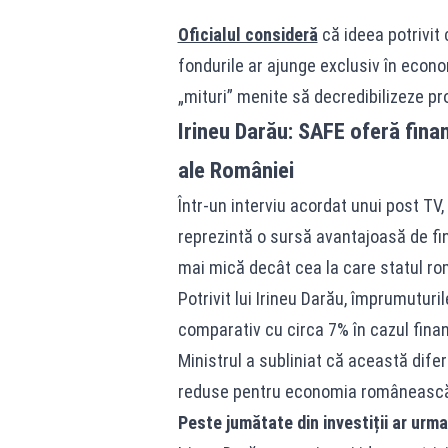
Oficialul consideră
că ideea potrivit
fondurile ar ajunge exclusiv în econ
„mituri” menite să decredibilizeze p
Irineu Darău: SAFE oferă fina
ale României
Într-un interviu acordat unui post TV
reprezintă o sursă avantajoasă de f
mai mică decât cea la care statul ro
Potrivit lui Irineu Darău, împrumutur
comparativ cu circa 7% în cazul fina
Ministrul a subliniat că această dife
reduse pentru economia româneasc
Peste jumătate din investiții ar ur