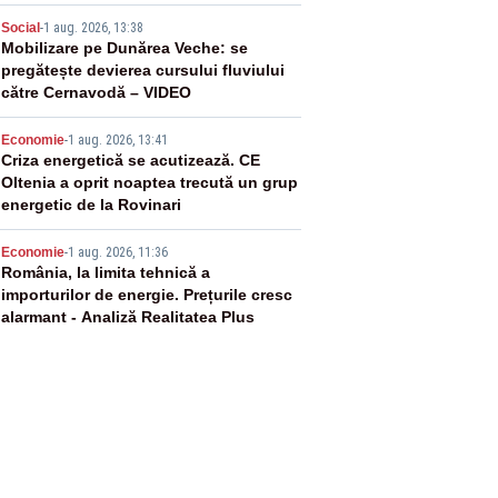
3
Social
-
1 aug. 2026, 13:38
Mobilizare pe Dunărea Veche: se
pregătește devierea cursului fluviului
către Cernavodă – VIDEO
4
Economie
-
1 aug. 2026, 13:41
Criza energetică se acutizează. CE
Oltenia a oprit noaptea trecută un grup
energetic de la Rovinari
5
Economie
-
1 aug. 2026, 11:36
România, la limita tehnică a
importurilor de energie. Prețurile cresc
alarmant - Analiză Realitatea Plus