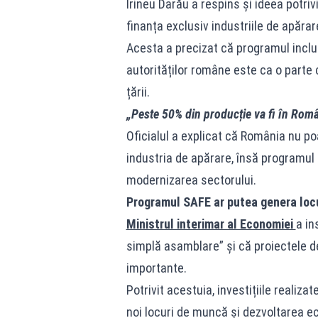
Irineu Darău a respins și ideea potri
finanța exclusiv industriile de apărar
Acesta a precizat că programul include
autorităților române este ca o parte câ
țării.
„Peste 50% din producție va fi în Româ
Oficialul a explicat că România nu 
industria de apărare, însă programul a
modernizarea sectorului.
Programul SAFE ar putea genera locu
Ministrul interimar al Economiei
a in
simplă asamblare” și că proiectele 
importante.
Potrivit acestuia, investițiile realiz
noi locuri de muncă și dezvoltarea e