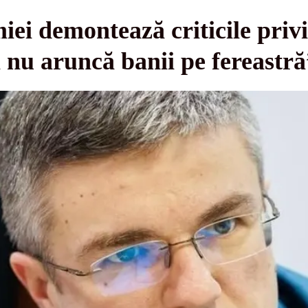
iei demontează criticile pri
u aruncă banii pe fereastră