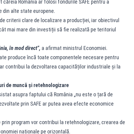
vit căreia România ar folosi fondurile SAFE pentru a
e din alte state europene.
 criterii clare de localizare a producției, iar obiectivul
t mai mare din investiții să fie realizată pe teritoriul
nia, în mod direct”,
a afirmat ministrul Economiei.
poate produce încă toate componentele necesare pentru
r contribui la dezvoltarea capacităților industriale și la
ri de muncă și retehnologizare
sistat asupra faptului că România „nu este o țară de
dezvoltate prin SAFE ar putea avea efecte economice
ate prin program vor contribui la retehnologizare, crearea de
conomiei naționale pe orizontală.