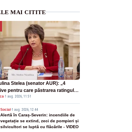
LE MAI CITITE
ulina Stelea (senator AUR): „4
ive pentru care păstrarea ratingului
ica
·
1 aug. 2026, 11:51
ară nu este o reușită pentru
ernul Bolojan”
2
Social
-
1 aug. 2026, 12:44
Alertă în Caraș-Severin: incendiile de
vegetație se extind, zeci de pompieri și
silvicultori se luptă cu flăcările - VIDEO