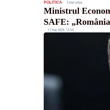
·
POLITICA
2 min citire
Ministrul Econom
SAFE: „România n
17 mai 2026, 15:54