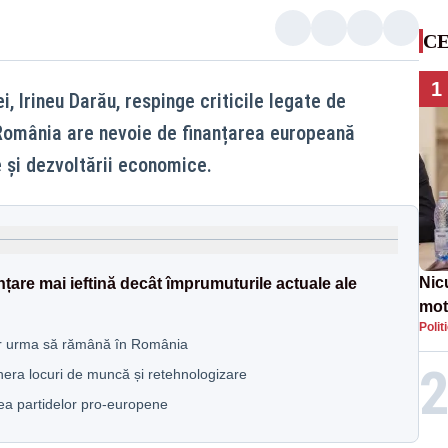
CE
1
i, Irineu Darău, respinge criticile legate de
România are nevoie de finanțarea europeană
e și dezvoltării economice.
Nic
țare mai ieftină decât împrumuturile actuale ale
mot
Polit
de ț
 ar urma să rămână în România
Guv
ra locuri de muncă și retehnologizare
ea partidelor pro-europene