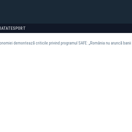
NATATE
SPORT
conomiei demontează criticile privind programul SAFE: „România nu aruncă banii