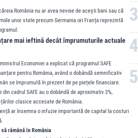
 căreia România nu ar avea nevoie de acești bani sau că
omiile unor state precum Germania ori Franța reprezintă
rogramul.
nțare mai ieftină decât împrumuturile actuale
, ministrul Economiei a explicat că programul SAFE
inanțare pentru România, având o dobândă semnificativ
mân se împrumută în prezent de pe piețele financiare.
ile din cadrul SAFE au o dobândă de aproximativ 3%,
nțărilor clasice accesate de România.
rență ar însemna o infuzie importantă de capital la costuri
ă.
ma să rămână în România