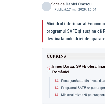
Scris de
Daniel Onescu
Publicat:
17 mai 2026, 15:54
Ministrul interimar al Economie
programul SAFE și susține că 
destinată industriei de apărar
CUPRINS
Irineu Darău: SAFE oferă finan
1
României
Peste jumătate din investiții
1.1
Programul SAFE ar putea gene
1.2
Ministrul mizează pe susținer
1.3