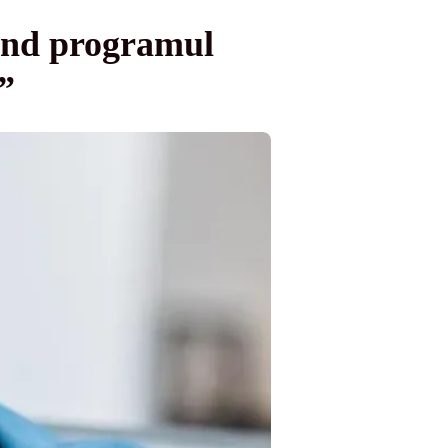
vind programul
”