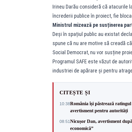
Irineu Darău consideră că atacurile 
încrederii publice în proiect, fie blo
Ministrul mizează pe susținerea par
Deși în spațiul public au existat decl
spune că nu are motive să creadă că 
Social Democrat, nu vor susține proie
Programul SAFE este văzut de autorit
industriei de apărare și pentru atra
CITEȘTE ȘI
România își păstrează ratingul 
10:38
avertisment pentru autorități
Nicușor Dan, avertisment după 
08:51
economică”