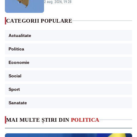
României. Au fost ridicate două F-16
2 aug. 2026, 19:28
CATEGORII POPULARE
Actualitate
Politica
Economie
Social
Sport
Sanatate
MAI MULTE ȘTIRI DIN
POLITICA