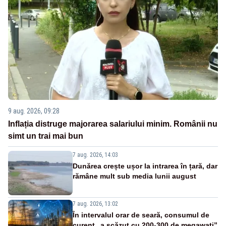
9 aug. 2026, 09:28
Inflația distruge majorarea salariului minim. Românii nu
simt un trai mai bun
7 aug. 2026, 14:03
Dunărea crește ușor la intrarea în țară, dar
rămâne mult sub media lunii august
7 aug. 2026, 13:02
În intervalul orar de seară, consumul de
curent „a scăzut cu 200-300 de megawați”