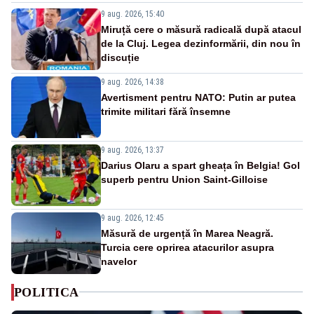
9 aug. 2026, 15:40
Miruță cere o măsură radicală după atacul
de la Cluj. Legea dezinformării, din nou în
discuție
9 aug. 2026, 14:38
Avertisment pentru NATO: Putin ar putea
trimite militari fără însemne
9 aug. 2026, 13:37
Darius Olaru a spart gheața în Belgia! Gol
superb pentru Union Saint-Gilloise
9 aug. 2026, 12:45
Măsură de urgență în Marea Neagră.
Turcia cere oprirea atacurilor asupra
navelor
POLITICA