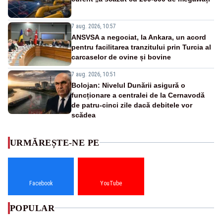
7 aug. 2026, 10:57
ANSVSA a negociat, la Ankara, un acord
pentru facilitarea tranzitului prin Turcia al
carcaselor de ovine și bovine
7 aug. 2026, 10:51
Bolojan: Nivelul Dunării asigură o
funcționare a centralei de la Cernavodă
de patru-cinci zile dacă debitele vor
scădea
URMĂREȘTE-NE PE
Facebook
YouTube
POPULAR