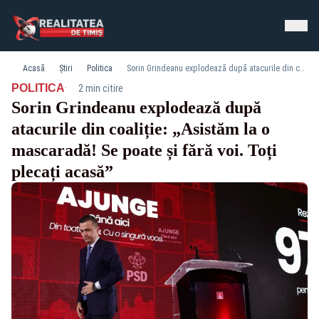
Acasă
Știri
Politica
Sorin Grindeanu explodează după atacurile din coaliție: „Asistăm la o mascaradă! Se poate și fără voi. Toți plecați acasă”
·
POLITICA
2 min citire
Sorin Grindeanu explodează după
atacurile din coaliție: „Asistăm la o
mascaradă! Se poate și fără voi. Toți
plecați acasă”