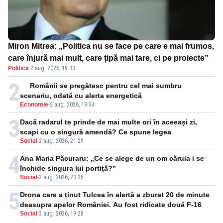
Miron Mitrea: „Politica nu se face pe care e mai frumos,
care înjură mai mult, care țipă mai tare, ci pe proiecte”
Politica
·
2 aug. 2026, 19:33
2
Românii se pregătesc pentru cel mai sumbru
scenariu, odată cu alerta energetică
Economie
-
2 aug. 2026, 19:34
3
Dacă radarul te prinde de mai multe ori în aceeași zi,
scapi cu o singură amendă? Ce spune legea
Social
-
2 aug. 2026, 21:29
4
Ana Maria Păcuraru: „Ce se alege de un om căruia i se
închide singura lui portiță?”
Social
-
2 aug. 2026, 23:25
5
Drona care a ținut Tulcea în alertă a zburat 20 de minute
deasupra apelor României. Au fost ridicate două F-16
Social
-
2 aug. 2026, 19:28