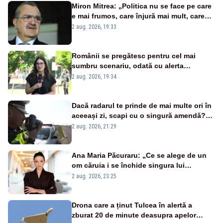
Miron Mitrea: „Politica nu se face pe care
e mai frumos, care înjură mai mult, care
țipă mai tare, ci pe proiecte”
2 aug. 2026, 19:33
Românii se pregătesc pentru cel mai
sumbru scenariu, odată cu alerta
energetică
2 aug. 2026, 19:34
Dacă radarul te prinde de mai multe ori în
aceeași zi, scapi cu o singură amendă?
Ce spune legea
2 aug. 2026, 21:29
Ana Maria Păcuraru: „Ce se alege de un
om căruia i se închide singura lui
portiță?”
2 aug. 2026, 23:25
Drona care a ținut Tulcea în alertă a
zburat 20 de minute deasupra apelor