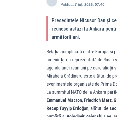
Publicat:
7 iul. 2026, 07:40
Presedintele Nicusor Dan și ce
reunesc astăzi la Ankara pentru
următorii ani.
Relația complicată dintre Europa și 
amenințarea reprezentată de Rusia și
agenda unei reuniuni pe care aliații 
Mirabela Grădinaru este alături de pr
evenimentele organizate de Prima Do
La summitul NATO de la Ankara part
Emmanuel Macron
,
Friedrich Merz
,
G
Recep Tayyip Erdoğan
, alături de
sec
numără și
Volodimir Zelenski
,
Lee J