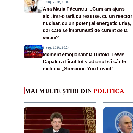
9 aug. 2026, 21:00
Ana Maria Păcuraru: „Cum am ajuns
aici, într-o țară cu resurse, cu un reactor
nuclear, cu un potențial energetic uriaș,
dar care se împrumută de curent de la
vecini?”
9 aug. 2026, 20:24
Moment emoționant la Untold. Lewis
Capaldi a făcut tot stadionul să cânte
melodia „Someone You Loved”
MAI MULTE ȘTIRI DIN
POLITICA