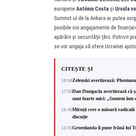
europene
António Costa
și
Ursula vo
Summit-ul de la Ankara ar putea asigu
posibile noi angajamente de finanțare 
apărării și securității țării. Potrivi
se vor angaja să ofere Ucrainei ajutor
CITEȘTE ȘI
Zelenski avertizează: Phenianul
18:04
Dan Dungaciu avertizează că șa
17:50
sunt foarte mici: „Suntem într-
Miruță cere o măsură radicală 
15:40
discuție
Groenlanda îi pune frână lui 
13:35