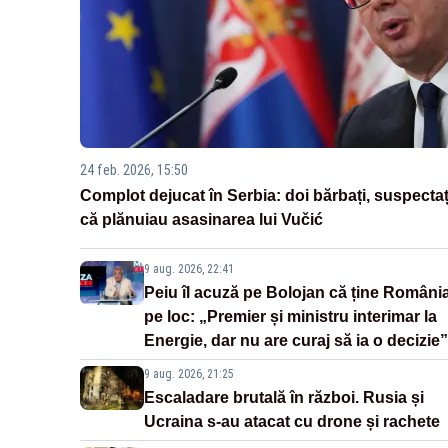
24 feb. 2026, 15:50
Complot dejucat în Serbia: doi bărbați, suspectaț
că plănuiau asasinarea lui Vučić
9 aug. 2026, 22:41
Peiu îl acuză pe Bolojan că ține Români
pe loc: „Premier și ministru interimar la
Energie, dar nu are curaj să ia o decizie”
9 aug. 2026, 21:25
Escaladare brutală în război. Rusia și
Ucraina s-au atacat cu drone și rachete