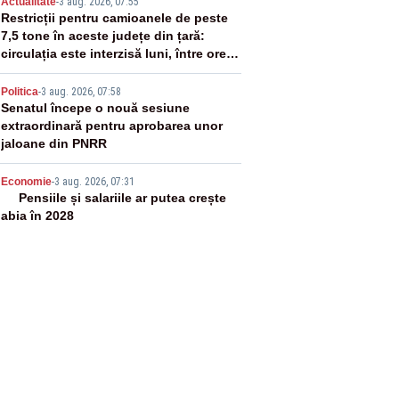
3
Actualitate
-
3 aug. 2026, 07:55
Restricții pentru camioanele de peste
7,5 tone în aceste județe din țară:
circulația este interzisă luni, între orele
12:00 și 20:00
4
Politica
-
3 aug. 2026, 07:58
Senatul începe o nouă sesiune
extraordinară pentru aprobarea unor
jaloane din PNRR
5
Economie
-
3 aug. 2026, 07:31
Pensiile și salariile ar putea crește
abia în 2028