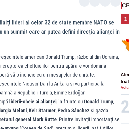
CE
1
ilalți lideri ai celor 32 de state membre NATO se
 un summit care ar putea defini direcția alianței în
președintele american Donald Trump, războiul din Ucraina,
 creșterea cheltuielilor pentru apărare vor domina
speră să o încheie cu un mesaj clar de unitate.
Ale
toa
eședintele Nicusor Dan la Ankara si va participa la
Actua
amnă a Republicii Turcia, Emine Erdoğan.
icipă
liderii-cheie ai alianței
, în frunte cu
Donald Trump
,
iorgia Meloni
,
Keir Starmer
,
Pedro Sánchez
și gazda
retarul general Mark Rutte
. Printre invitații importanți se
ae-myung
(Coreea de Sud), precum și liderii instituțiilor