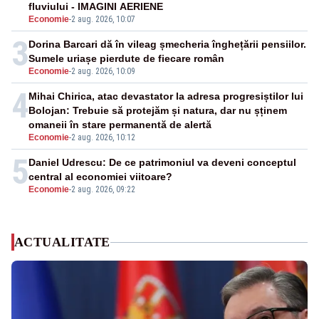
fluviului - IMAGINI AERIENE
Economie
-
2 aug. 2026, 10:07
3
Dorina Barcari dă în vileag șmecheria înghețării pensiilor.
Sumele uriașe pierdute de fiecare român
Economie
-
2 aug. 2026, 10:09
4
Mihai Chirica, atac devastator la adresa progresiștilor lui
Bolojan: Trebuie să protejăm și natura, dar nu șținem
omaneii în stare permanentă de alertă
Economie
-
2 aug. 2026, 10:12
5
Daniel Udrescu: De ce patrimoniul va deveni conceptul
central al economiei viitoare?
Economie
-
2 aug. 2026, 09:22
ACTUALITATE