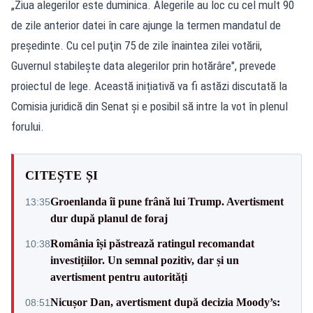
„Ziua alegerilor este duminica. Alegerile au loc cu cel mult 90
de zile anterior datei în care ajunge la termen mandatul de
preşedinte. Cu cel puţin 75 de zile înaintea zilei votării,
Guvernul stabileşte data alegerilor prin hotărâre", prevede
proiectul de lege. Această inițiativă va fi astăzi discutată la
Comisia juridică din Senat și e posibil să intre la vot în plenul
forului.
CITEȘTE ȘI
Groenlanda îi pune frână lui Trump. Avertisment
13:35
dur după planul de foraj
România își păstrează ratingul recomandat
10:38
investițiilor. Un semnal pozitiv, dar și un
avertisment pentru autorități
Nicușor Dan, avertisment după decizia Moody’s:
08:51