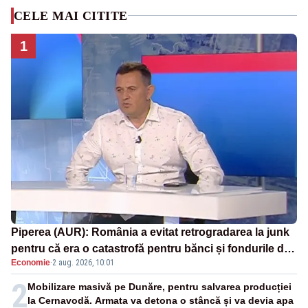
CELE MAI CITITE
1
Piperea (AUR): România a evitat retrogradarea la junk
pentru că era o catastrofă pentru bănci și fondurile de
Economie
·
2 aug. 2026, 10:01
pensii
2
Mobilizare masivă pe Dunăre, pentru salvarea producției
la Cernavodă. Armata va detona o stâncă și va devia apa