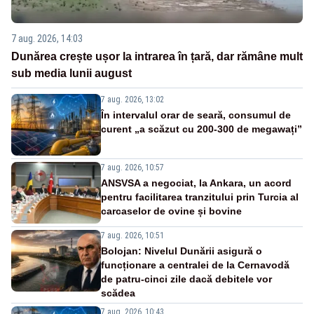
7 aug. 2026, 14:03
Dunărea crește ușor la intrarea în țară, dar rămâne mult
sub media lunii august
7 aug. 2026, 13:02
În intervalul orar de seară, consumul de
curent „a scăzut cu 200-300 de megawați”
7 aug. 2026, 10:57
ANSVSA a negociat, la Ankara, un acord
pentru facilitarea tranzitului prin Turcia al
carcaselor de ovine și bovine
7 aug. 2026, 10:51
Bolojan: Nivelul Dunării asigură o
funcționare a centralei de la Cernavodă
de patru-cinci zile dacă debitele vor
scădea
7 aug. 2026, 10:43