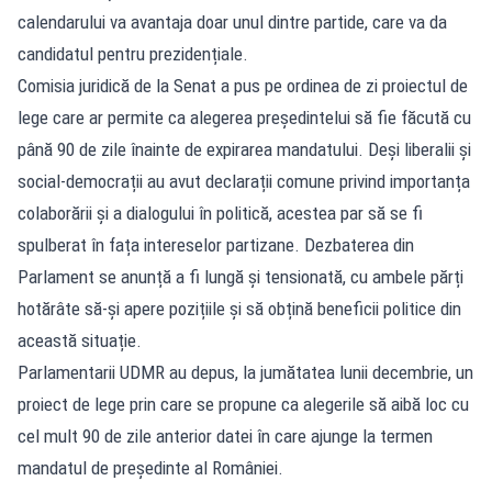
calendarului va avantaja doar unul dintre partide, care va da
candidatul pentru prezidențiale.
Comisia juridică de la Senat a pus pe ordinea de zi proiectul de
lege care ar permite ca alegerea președintelui să fie făcută cu
până 90 de zile înainte de expirarea mandatului. Deși liberalii și
social-democrații au avut declarații comune privind importanța
colaborării și a dialogului în politică, acestea par să se fi
spulberat în fața intereselor partizane. Dezbaterea din
Parlament se anunță a fi lungă și tensionată, cu ambele părți
hotărâte să-și apere pozițiile și să obțină beneficii politice din
această situație.
Parlamentarii UDMR au depus, la jumătatea lunii decembrie, un
proiect de lege prin care se propune ca alegerile să aibă loc cu
cel mult 90 de zile anterior datei în care ajunge la termen
mandatul de preşedinte al României.