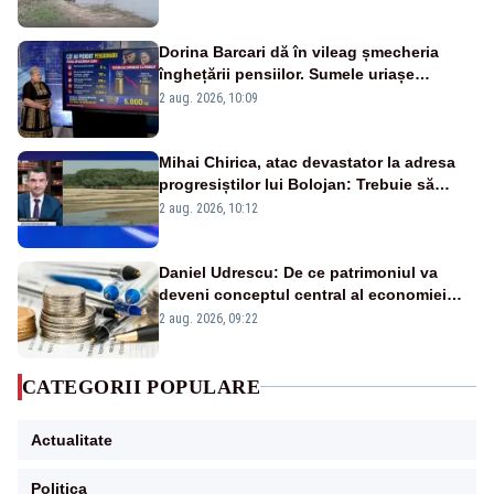
fluviului - IMAGINI AERIENE
Dorina Barcari dă în vileag șmecheria
înghețării pensiilor. Sumele uriașe
pierdute de fiecare român
2 aug. 2026, 10:09
Mihai Chirica, atac devastator la adresa
progresiștilor lui Bolojan: Trebuie să
protejăm și natura, dar nu șținem omaneii
2 aug. 2026, 10:12
în stare permanentă de alertă
Daniel Udrescu: De ce patrimoniul va
deveni conceptul central al economiei
viitoare?
2 aug. 2026, 09:22
CATEGORII POPULARE
Actualitate
Politica