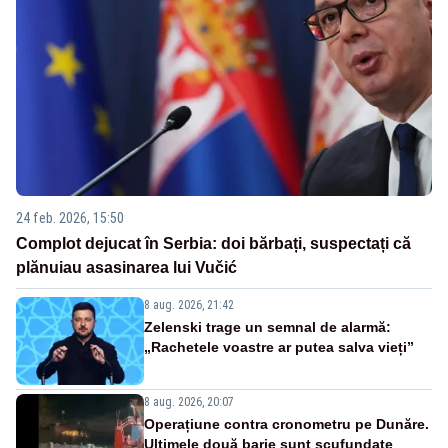
24 feb. 2026, 15:50
Complot dejucat în Serbia: doi bărbați, suspectați că
plănuiau asasinarea lui Vučić
8 aug. 2026, 21:42
Zelenski trage un semnal de alarmă:
„Rachetele voastre ar putea salva vieți”
8 aug. 2026, 20:07
Operațiune contra cronometru pe Dunăre.
Ultimele două barje sunt scufundate