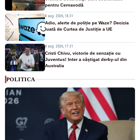
pentru Cernavodă
8 aug. 2026, 18:31
Adio, alerte de poliție pe Waze? Decizia
luată de Curtea de Justiție a UE
8 aug. 2026, 17:31
Cristi Chivu, victorie de senzație cu
Juventus! Inter a câștigat derby-ul din
Australia
POLITICA