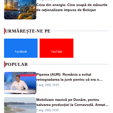
Criza din energie. Cine scapă de măsurile
de raționalizare impuse de Bolojan
URMĂREȘTE-NE PE
Facebook
YouTube
POPULAR
Piperea (AUR): România a evitat
retrogradarea la junk pentru că era o
catastrofă pentru bănci și fondurile de
2 aug. 2026, 10:01
pensii
Mobilizare masivă pe Dunăre, pentru
salvarea producției la Cernavodă. Armata
va detona o stâncă și va devia apa
2 aug. 2026, 10:07