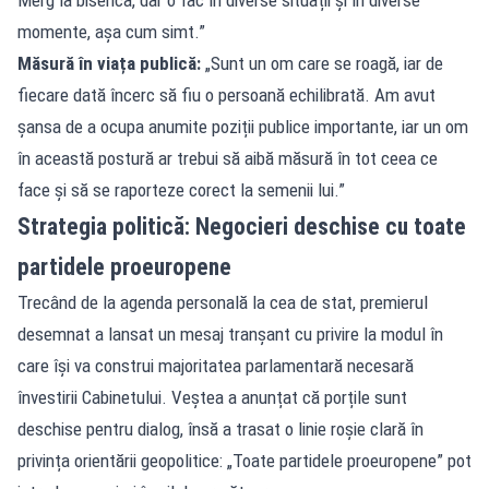
momente, așa cum simt.”
Măsură în viața publică:
„Sunt un om care se roagă, iar de
fiecare dată încerc să fiu o persoană echilibrată. Am avut
șansa de a ocupa anumite poziții publice importante, iar un om
în această postură ar trebui să aibă măsură în tot ceea ce
face și să se raporteze corect la semenii lui.”
Strategia politică: Negocieri deschise cu toate
partidele proeuropene
Trecând de la agenda personală la cea de stat, premierul
desemnat a lansat un mesaj tranșant cu privire la modul în
care își va construi majoritatea parlamentară necesară
învestirii Cabinetului. Veștea a anunțat că porțile sunt
deschise pentru dialog, însă a trasat o linie roșie clară în
privința orientării geopolitice: „Toate partidele proeuropene” pot