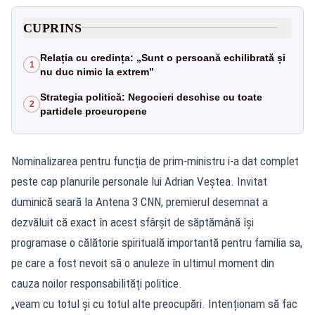
CUPRINS
Relația cu credința: „Sunt o persoană echilibrată și
1
nu duc nimic la extrem”
Strategia politică: Negocieri deschise cu toate
2
partidele proeuropene
Nominalizarea pentru funcția de prim-ministru i-a dat complet
peste cap planurile personale lui Adrian Veștea. Invitat
duminică seară la Antena 3 CNN, premierul desemnat a
dezvăluit că exact în acest sfârșit de săptămână își
programase o călătorie spirituală importantă pentru familia sa,
pe care a fost nevoit să o anuleze în ultimul moment din
cauza noilor responsabilități politice.
„veam cu totul și cu totul alte preocupări. Intenționam să fac