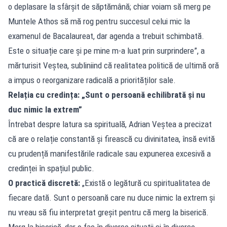
o deplasare la sfârșit de săptămână; chiar voiam să merg pe
Muntele Athos să mă rog pentru succesul celui mic la
examenul de Bacalaureat, dar agenda a trebuit schimbată.
Este o situație care și pe mine m-a luat prin surprindere”, a
mărturisit Veștea, subliniind că realitatea politică de ultimă oră
a impus o reorganizare radicală a priorităților sale.
Relația cu credința: „Sunt o persoană echilibrată și nu
duc nimic la extrem”
Întrebat despre latura sa spirituală, Adrian Veștea a precizat
că are o relație constantă și firească cu divinitatea, însă evită
cu prudență manifestările radicale sau expunerea excesivă a
credinței în spațiul public.
O practică discretă:
„Există o legătură cu spiritualitatea de
fiecare dată. Sunt o persoană care nu duce nimic la extrem și
nu vreau să fiu interpretat greșit pentru că merg la biserică.
Merg la biserică, dar o fac în diverse situații și în diverse