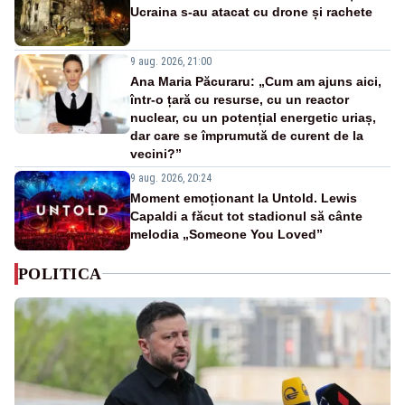
Ucraina s-au atacat cu drone și rachete
9 aug. 2026, 21:00
Ana Maria Păcuraru: „Cum am ajuns aici,
într-o țară cu resurse, cu un reactor
nuclear, cu un potențial energetic uriaș,
dar care se împrumută de curent de la
vecini?”
9 aug. 2026, 20:24
Moment emoționant la Untold. Lewis
Capaldi a făcut tot stadionul să cânte
melodia „Someone You Loved”
POLITICA