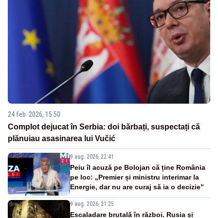
24 feb. 2026, 15:50
Complot dejucat în Serbia: doi bărbați, suspectați că
plănuiau asasinarea lui Vučić
9 aug. 2026, 22:41
Peiu îl acuză pe Bolojan că ține România
pe loc: „Premier și ministru interimar la
Energie, dar nu are curaj să ia o decizie”
9 aug. 2026, 21:25
Escaladare brutală în război. Rusia și