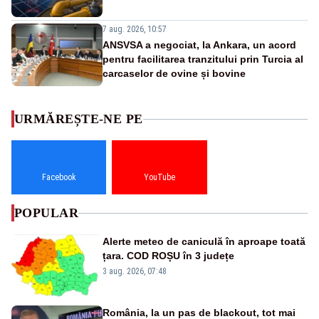
7 aug. 2026, 10:57
ANSVSA a negociat, la Ankara, un acord
pentru facilitarea tranzitului prin Turcia al
carcaselor de ovine și bovine
URMĂREȘTE-NE PE
Facebook
YouTube
POPULAR
Alerte meteo de caniculă în aproape toată
țara. COD ROȘU în 3 județe
3 aug. 2026, 07:48
România, la un pas de blackout, tot mai