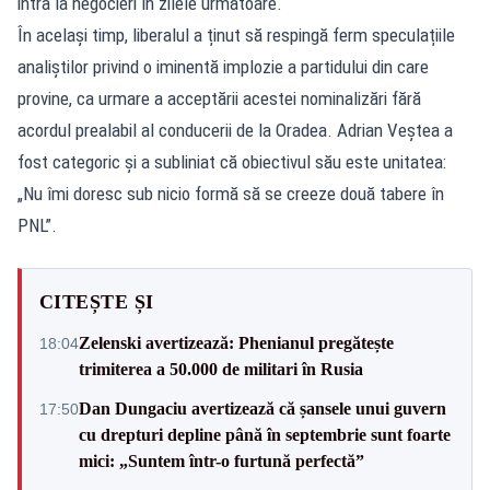
intra la negocieri în zilele următoare.
În același timp, liberalul a ținut să respingă ferm speculațiile
analiștilor privind o iminentă implozie a partidului din care
provine, ca urmare a acceptării acestei nominalizări fără
acordul prealabil al conducerii de la Oradea. Adrian Veștea a
fost categoric și a subliniat că obiectivul său este unitatea:
„Nu îmi doresc sub nicio formă să se creeze două tabere în
PNL”.
CITEȘTE ȘI
Zelenski avertizează: Phenianul pregătește
18:04
trimiterea a 50.000 de militari în Rusia
Dan Dungaciu avertizează că șansele unui guvern
17:50
cu drepturi depline până în septembrie sunt foarte
mici: „Suntem într-o furtună perfectă”