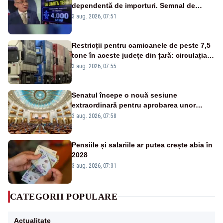
dependentă de importuri. Semnal de
alarmă tras de un expert în energie
3 aug. 2026, 07:51
Restricții pentru camioanele de peste 7,5
tone în aceste județe din țară: circulația
este interzisă luni, între orele 12:00 și
3 aug. 2026, 07:55
20:00
Senatul începe o nouă sesiune
extraordinară pentru aprobarea unor
jaloane din PNRR
3 aug. 2026, 07:58
Pensiile și salariile ar putea crește abia în
2028
3 aug. 2026, 07:31
CATEGORII POPULARE
Actualitate