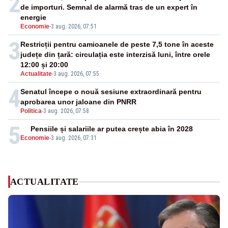
2
de importuri. Semnal de alarmă tras de un expert în
energie
Economie
-
3 aug. 2026, 07:51
3
Restricții pentru camioanele de peste 7,5 tone în aceste
județe din țară: circulația este interzisă luni, între orele
12:00 și 20:00
Actualitate
-
3 aug. 2026, 07:55
4
Senatul începe o nouă sesiune extraordinară pentru
aprobarea unor jaloane din PNRR
Politica
-
3 aug. 2026, 07:58
5
Pensiile și salariile ar putea crește abia în 2028
Economie
-
3 aug. 2026, 07:31
ACTUALITATE