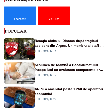
Facebook
YouTube
POPULAR
Reacția clubului Dinamo după tragicul
accident din Argeș: Un membru al staff-
ului medical a murit, antrenorul Adrian
31 iul. 2026, 13:16
Ropotan este în spital
Sesiunea de toamnă a Bacalaureatului
începe luni cu evaluarea competențelor
orale la Limba română
31 iul. 2026, 13:19
ANPC a amendat peste 1.250 de operatori
economici
31 iul. 2026, 13:22