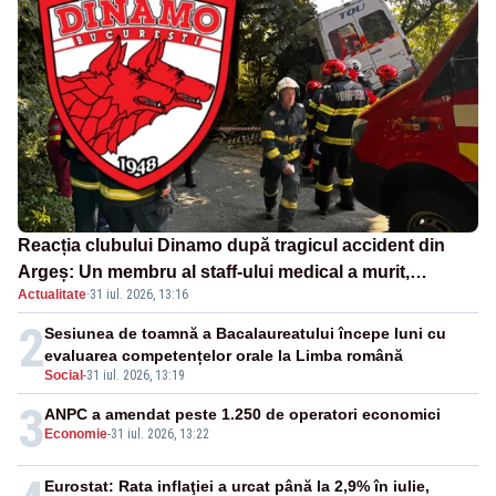
Reacția clubului Dinamo după tragicul accident din
Argeș: Un membru al staff-ului medical a murit,
Actualitate
·
31 iul. 2026, 13:16
antrenorul Adrian Ropotan este în spital
2
Sesiunea de toamnă a Bacalaureatului începe luni cu
evaluarea competențelor orale la Limba română
Social
-
31 iul. 2026, 13:19
3
ANPC a amendat peste 1.250 de operatori economici
Economie
-
31 iul. 2026, 13:22
Eurostat: Rata inflaţiei a urcat până la 2,9% în iulie,