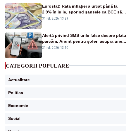
Eurostat: Rata inflaţiei a urcat până la
2,9% în iulie, sporind şansele ca BCE să
majoreze dobânda
31 iul. 2026, 13:29
Alertă privind SMS-urile false despre plata
parcării. Anunț pentru șoferi asupra unei
noi metode de fraudă online
31 iul. 2026, 13:10
CATEGORII POPULARE
Actualitate
Politica
Economie
Social