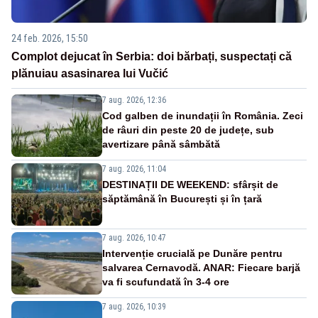
24 feb. 2026, 15:50
Complot dejucat în Serbia: doi bărbați, suspectați că
plănuiau asasinarea lui Vučić
7 aug. 2026, 12:36
Cod galben de inundații în România. Zeci
de râuri din peste 20 de județe, sub
avertizare până sâmbătă
7 aug. 2026, 11:04
DESTINAȚII DE WEEKEND: sfârșit de
săptămână în București și în țară
7 aug. 2026, 10:47
Intervenție crucială pe Dunăre pentru
salvarea Cernavodă. ANAR: Fiecare barjă
va fi scufundată în 3-4 ore
7 aug. 2026, 10:39