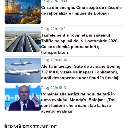
7 aug. 2026, 10:43
Criza din energie. Cine scapă de măsurile
de raționalizare impuse de Bolojan
7 aug. 2026, 10:01
Tarifele pentru rovinietă și sistemul
TollRo se aplică de la 1 octombrie 2026.
Ce se schimbă pentru șoferi și
transportatori
7 aug. 2026, 09:45
Alertă în aviație! Sute de avioane Boeing
737 MAX, vizate de inspecții obligatorii,
după descoperirea unor fisuri în fuselaj
7 aug. 2026, 08:42
România află astăzi ratingul de țară în
urma evaluării Moody’s. Bolojan: „Trei
sunt factorii-cheie care stau la baza
acestor evaluări”
URMĂREȘTE-NE PE