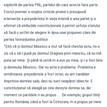
explicită din partea PNL, partidul din care acesta face parte.
Fostul premier a respins criticile privind o presupusă
intervenție a președintelui în viața internă a unui partid și a
afirmat că atribuțiile constituționale îi permit șefului statului
să facă o astfel de alegere în lipsa unei propuneri clare din
partea formațiunilor politice.
”Știți că și domnul Băsescu a vrut să facă chestia asta, mi-a
zis că o să-l pună pe domnul Dragnea prim-ministru, că nu mă
pune pe mine. Și până la urmă m-a pus pe mine, și i-a fost bine
și domnului Băsescu. Dar nu asta e problema. Problema e
următoarea: președintele a fost votat, eu am candidat
împotriva domniei sale, deci nu sunt neapărat obiectiv. E
constituțional să aleagă pe cine dorește domnia sa, din
moment ce partidele n-au propus ... De exemplu, grupul Uniți
pentru România, când a fost la Cotroceni, m-a propus pe mine.