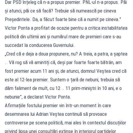
Dar PSD înțeleg că n-a propus premier. PNL-ul n-a propus. Păi
și atunci, păi ce să facă? Trebuie să numească pe cineva
Președintele. Da, a făcut foarte bine că a numit pe cineva.”
Victor Ponta a profitat de ocazie pentru a critica instabilitatea
politică din ultimii ani și numărul mare de premieri care s-au
succedat la conducerea Guvernului.
„Cred că e deja a doua propunere, nu? A treia, a patra, a șaptea
.. Vă rog să vă amintiți că, deși par foarte foarte bătrân, am
fost premier acum 11 ani și, de atunci, domnul Veștea cred că
este al 12-lea premier. Suntem o țară de nebuni, trebuia să
dăm faliment de mult, cu 12 .. 11 prim-miniștri în 10 ani, e o
nebunie”, a declarat Victor Ponta.
Afirmațiile fostului premier vin într-un moment în care
desemnarea lui Adrian Veștea continuă să provoace
controverse pe scena politică, mai ales în contextul discuțiilor
privind lipsa unei consultări extinse în interiorul partidelor