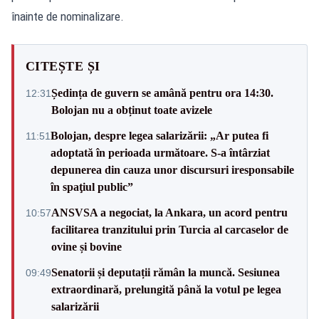
înainte de nominalizare.
CITEȘTE ȘI
Ședința de guvern se amână pentru ora 14:30.
12:31
Bolojan nu a obținut toate avizele
Bolojan, despre legea salarizării: „Ar putea fi
11:51
adoptată în perioada următoare. S-a întârziat
depunerea din cauza unor discursuri iresponsabile
în spaţiul public”
ANSVSA a negociat, la Ankara, un acord pentru
10:57
facilitarea tranzitului prin Turcia al carcaselor de
ovine și bovine
Senatorii și deputații rămân la muncă. Sesiunea
09:49
extraordinară, prelungită până la votul pe legea
salarizării