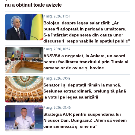
nu a obținut toate avizele
7 aug. 2026, 11:51
Bolojan, despre legea salarizării: „Ar
putea fi adoptată în perioada următoare.
S-a întârziat depunerea din cauza unor
discursuri iresponsabile în spaţiul public”
7 aug. 2026, 10:57
ANSVSA a negociat, la Ankara, un acord
pentru facilitarea tranzitului prin Turcia al
carcaselor de ovine și bovine
7 aug. 2026, 09:49
Senatorii și deputații rămân la muncă.
Sesiunea extraordinară, prelungită până
la votul pe legea salarizării
7 aug. 2026, 08:46
Strategia AUR pentru suspendarea lui
Nicușor Dan. Dungaciu: „Vrem să vedem
cine semnează și cine nu”