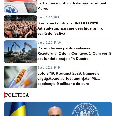
bărbați au murit loviți de trăsnet în râul
Mureș
6 aug. 2026, 20:17
Start spectaculos la UNTOLD 2026.
Artistul-surpriză care deschide prima
seară de festival
6 aug. 2026, 19:56
Planul decisiv pentru salvarea
Reactorului 2 de la Cernavodă. Cum vor fi
scufundate barjele în Dunăre
6 aug. 2026, 19:19
Loto 6/49, 6 august 2026. Numerele
câștigătoare au fost anunțate. Miza
depășește 9 milioane de euro
POLITICA