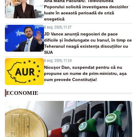
Ana Maria Păcuraru: Televiziunea
Poporului solicită investigarea deciziilor
luate în această perioadă de criză
enegetică
6 aug. 2026, 11:27
JD Vance anunță negocieri de pace
dificile și îndelungate cu Iranul, în timp ce
Teheranul neagă existența discuțiilor cu
SUA
6 aug. 2026, 11:24
Nicușor Dan, suspendat pentru că nu
propune un nume de prim-ministru, așa
cum prevede Constituția!
ECONOMIE