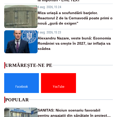
6 aug. 2026, 15:24
Miza uriașă a scufundării barjelor.
Reactorul 2 de la Cernavodă poate primi o
nouă „gură de oxigen”
6 aug. 2026, 15:23
Alexandru Nazare, veste bună: Economia
României va crește în 2027, iar inflația va
scădea
URMĂREȘTE-NE PE
Facebook
YouTube
POPULAR
SANITAS: Niciun scenariu favorabil
pentru angajații din sănătate în proiectul