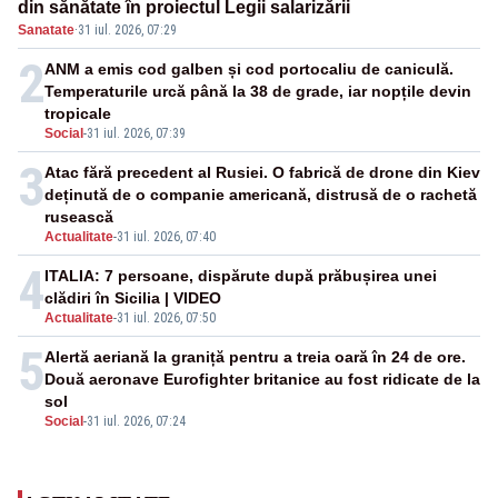
din sănătate în proiectul Legii salarizării
Sanatate
·
31 iul. 2026, 07:29
2
ANM a emis cod galben și cod portocaliu de caniculă.
Temperaturile urcă până la 38 de grade, iar nopțile devin
tropicale
Social
-
31 iul. 2026, 07:39
3
Atac fără precedent al Rusiei. O fabrică de drone din Kiev
deținută de o companie americană, distrusă de o rachetă
rusească
Actualitate
-
31 iul. 2026, 07:40
4
ITALIA: 7 persoane, dispărute după prăbușirea unei
clădiri în Sicilia | VIDEO
Actualitate
-
31 iul. 2026, 07:50
5
Alertă aeriană la graniță pentru a treia oară în 24 de ore.
Două aeronave Eurofighter britanice au fost ridicate de la
sol
Social
-
31 iul. 2026, 07:24