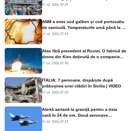
Legii salarizării
31 iul. 2026, 07:29
ANM a emis cod galben și cod portocaliu
de caniculă. Temperaturile urcă până la 38
de grade, iar nopțile devin tropicale
31 iul. 2026, 07:39
Atac fără precedent al Rusiei. O fabrică de
drone din Kiev deținută de o companie
americană, distrusă de o rachetă
31 iul. 2026, 07:40
rusească
ITALIA: 7 persoane, dispărute după
prăbușirea unei clădiri în Sicilia | VIDEO
31 iul. 2026, 07:50
Alertă aeriană la graniță pentru a treia
oară în 24 de ore. Două aeronave
Eurofighter britanice au fost ridicate de la
31 iul. 2026, 07:24
sol