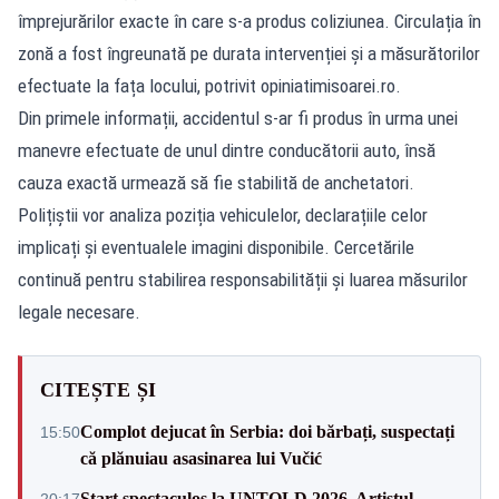
împrejurărilor exacte în care s-a produs coliziunea. Circulația în
zonă a fost îngreunată pe durata intervenției și a măsurătorilor
efectuate la fața locului, potrivit
opiniatimisoarei.ro
.
Din primele informații, accidentul s-ar fi produs în urma unei
manevre efectuate de unul dintre conducătorii auto, însă
cauza exactă urmează să fie stabilită de anchetatori.
Polițiștii vor analiza poziția vehiculelor, declarațiile celor
implicați și eventualele imagini disponibile. Cercetările
continuă pentru stabilirea responsabilității și luarea măsurilor
legale necesare.
CITEȘTE ȘI
Complot dejucat în Serbia: doi bărbați, suspectați
15:50
că plănuiau asasinarea lui Vučić
Start spectaculos la UNTOLD 2026. Artistul-
20:17