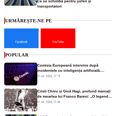
Ce se schimbă pentru șoferi și
transportatori
URMĂREȘTE-NE PE
Facebook
YouTube
POPULAR
Comisia Europeană intervine după
incidentele cu inteligența artificială.
OpenAI și Anthropic, vizate
31 iul. 2026, 17:19
Cristi Chivu și Gică Hagi, profund marcați
de moartea lui Franco Baresi: „O legendă
a fotbalului mondial”
31 iul. 2026, 17:46