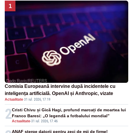
1
Comisia Europeană intervine după incidentele cu
inteligența artificială. OpenAI și Anthropic, vizate
Actualitate
·
31 iul. 2026, 17:19
2
Cristi Chivu și Gică Hagi, profund marcați de moartea lui
Franco Baresi: „O legendă a fotbalului mondial”
Actualitate
-
31 iul. 2026, 17:46
ANAF șterge datorii pentru zeci de mii de firme!