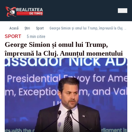
Acasă
Știri
Sport
George Simion și omul lui Trump, împreună la Cluj. Anunțul momentului
·
SPORT
5 min citire
George Simion și omul lui Trump,
împreună la Cluj. Anunțul momentului