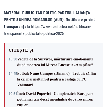
MATERIAL PUBLICITAR POLITIC PARTIDUL ALIANȚA
PENTRU UNIREA ROMANILOR (AUR). Notificare privind
transparența la
https://www.realitatea.net/notificare-
transparenta-publicitate-politica-2026
CITEȘTE ȘI
Vedeta de la Survivor, mărturisire emoționantă
15:38
după moartea lui Mircea Lucescu: „Am plâns”
Fotbal: Nuno Campos (Dinamo) - Trebuie să fim
14:45
la cel mai înalt nivel pentru a câștiga cu FC
Voluntari
Înot: David Popovici - Campionatele Europene
10:54
pot fi mai tari decât mondialele după revenirea
rușilor