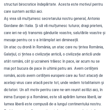
structuri birocratice îndepărtate. Acesta este motivul pentru
care suntem astăzi aici.
Aș vrea să mulțumesc secretarului nostru general, Antonio
Giordane din Italia. Și să vă mulțumesc tuturor, dragi prieteni,
care ieri ne-ați transmis gândurile voastre, salutările voastre și
mesaje pentru ce s-a întâmplat ieri dimineață.
Un atac cu dronă în România, un atac care nu țintea România,
Galațiul, ci țintea o civilizație antică, o civilizație antică unde
atât români, cât și ucraineni trăiesc în pace, iar acum nu se
mai pot bucura de pace în ultimii patru ani. Avem cetățeni
români, acolo avem cetățeni europeni care au fost atacați de
același virus care atacă peste tot, unde vedem totalitarism și
dictatori. Un alt motiv pentru care ne-am reunit astăzi aici, în
inima Europei și a României, este să apărăm lumea liberă, iar
lumea liberă este compusă de-a lungul continentului nostru.