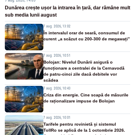
Dunărea crește ușor la intrarea în țară, dar rămâne mult
sub media lunii august
7 aug. 2026, 13:02
În intervalul orar de seară, consumul de
curent „a scăzut cu 200-300 de megawați”
7 aug. 2026, 10:51
Bolojan: Nivelul Dunării asigură o
funcționare a centralei de la Cernavodă
de patru-cinci zile dacă debitele vor
scădea
7 aug. 2026, 10:43
Criza din energie. Cine scapă de măsurile
de raționalizare impuse de Bolojan
7 aug. 2026, 10:01
Tarifele pentru rovinietă și sistemul
TollRo se aplică de la 1 octombrie 2026.