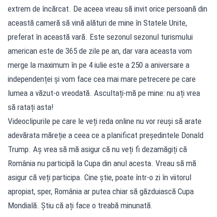
extrem de încărcat. De aceea vreau să invit orice persoană din
această cameră să vină alături de mine în Statele Unite,
preferat în această vară. Este sezonul sezonul turismului
american este de 365 de zile pe an, dar vara aceasta vom
merge la maximum în pe 4 iulie este a 250 a aniversare a
independenței și vom face cea mai mare petrecere pe care
lumea a văzut-o vreodată. Ascultați-mă pe mine: nu ați vrea
să ratați asta!
Videoclipurile pe care le veți reda online nu vor reuși să arate
adevărata măreție a ceea ce a planificat președintele Donald
Trump. Aș vrea să mă asigur că nu veți fi dezamăgiți că
România nu participă la Cupa din anul acesta. Vreau să mă
asigur că veți participa. Cine știe, poate într-o zi în viitorul
apropiat, sper, România ar putea chiar să găzduiască Cupa
Mondială. Știu că ați face o treabă minunată.