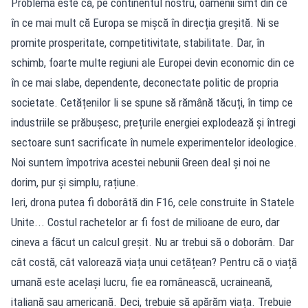
Problema este că, pe continentul nostru, oamenii simt din ce
în ce mai mult că Europa se mișcă în direcția greșită. Ni se
promite prosperitate, competitivitate, stabilitate. Dar, în
schimb, foarte multe regiuni ale Europei devin economic din ce
în ce mai slabe, dependente, deconectate politic de propria
societate. Cetățenilor li se spune să rămână tăcuți, în timp ce
industriile se prăbușesc, prețurile energiei explodează și întregi
sectoare sunt sacrificate în numele experimentelor ideologice.
Noi suntem împotriva acestei nebunii Green deal și noi ne
dorim, pur și simplu, rațiune.
Ieri, drona putea fi doborâtă din F16, cele construite în Statele
Unite... Costul rachetelor ar fi fost de milioane de euro, dar
cineva a făcut un calcul greșit. Nu ar trebui să o doborâm. Dar
cât costă, cât valorează viața unui cetățean? Pentru că o viață
umană este același lucru, fie ea românească, ucraineană,
italiană sau americană. Deci, trebuie să apărăm viața. Trebuie