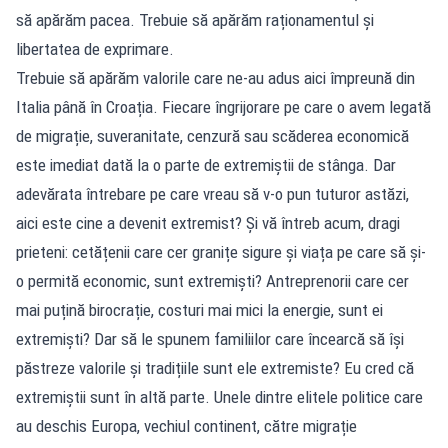
să apărăm pacea. Trebuie să apărăm raționamentul și
libertatea de exprimare.
Trebuie să apărăm valorile care ne-au adus aici împreună din
Italia până în Croația. Fiecare îngrijorare pe care o avem legată
de migrație, suveranitate, cenzură sau scăderea economică
este imediat dată la o parte de extremiștii de stânga. Dar
adevărata întrebare pe care vreau să v-o pun tuturor astăzi,
aici este cine a devenit extremist? Și vă întreb acum, dragi
prieteni: cetățenii care cer granițe sigure și viața pe care să și-
o permită economic, sunt extremiști? Antreprenorii care cer
mai puțină birocrație, costuri mai mici la energie, sunt ei
extremiști? Dar să le spunem familiilor care încearcă să își
păstreze valorile și tradițiile sunt ele extremiste? Eu cred că
extremiștii sunt în altă parte. Unele dintre elitele politice care
au deschis Europa, vechiul continent, către migrație