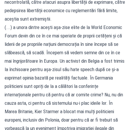
necontrolată, către atacuri asupra libertății de exprimare, către
pedepsirea libertății economice cu reglementări fără limite,
aceștia sunt extremiștii.
(...) a unora dintre acești așa-zise elite de la World Economic
Forum devin din ce în ce mai speriate de proprii cetățeni și că
liderii de pe propriile națiuni democrația în sine începe să se
slăbească, să scadă. Începem să vedem semne din ce în ce
mai îngrijorătoare în Europa. Un activist din Belgia a fost trimis
la închisoare pentru așa-zisul său hate speech după ce și-a
exprimat opinia bazată pe realități factuale. În Germania
politicieni sunt opriți de la a călători la conferințe
internaționale pentru că pentru că ar comite crime? Nu, nu din
cauza asta, ci pentru că sistemului nu-i plac ideile lor. În
Marea Britanie, Kier Starmer a blocat mai mulți politicieni
europeni, inclusiv din Polonia, doar pentru că ar fi trebuit să
vorbească la un eveniment împotriva imigrației ilegale din