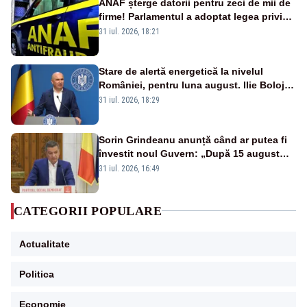
ANAF șterge datorii pentru zeci de mii de
firme! Parlamentul a adoptat legea privind
amnistia fiscală
31 iul. 2026, 18:21
Stare de alertă energetică la nivelul
României, pentru luna august. Ilie Bolojan
a anunțat importuri și posibile restricții –
31 iul. 2026, 18:29
VIDEO
Sorin Grindeanu anunță când ar putea fi
învestit noul Guvern: „După 15 august
sunt șanse mai mari”
31 iul. 2026, 16:49
CATEGORII POPULARE
Actualitate
Politica
Economie