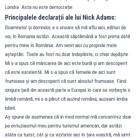
Londra. Asta nu este democrație.
Principalele declarații ale lui Nick Adams:
Doamnelor și domnilor, e o onoare să mă aflu aici, alături de
voi, în Romania astăzi. Această săptămână a fost prima dată
pentru mine în România. Am venit aici cu propriile mele
așteptări. Toate au fost nu doar îndeplinite, ci chiar depășite.
Mi s-a spus că mâncarea de aici este bună și am descoperit
că este excelentă. Mi s-a spus că femeile de aici sunt
frumoase și am descoperit că sunt absolut frumoase. Fiind
singura țară din această parte a Europei în care se vorbește o
limbă română, mi s-a părut că auzind româna, auzeam limba
iubirii.
Aș spune de asemenea că în mod normal mă concentrez doar
pe entuziasmul meu pentru turismul american, dar astăzi
atâta ca turist, cât și ca vizitator aici în țara voastră, mă simt