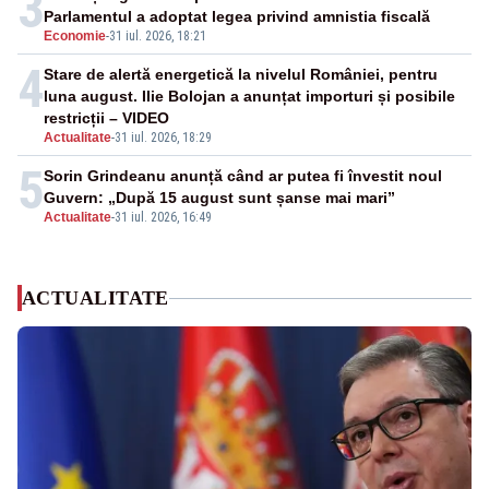
3
Parlamentul a adoptat legea privind amnistia fiscală
Economie
-
31 iul. 2026, 18:21
4
Stare de alertă energetică la nivelul României, pentru
luna august. Ilie Bolojan a anunțat importuri și posibile
restricții – VIDEO
Actualitate
-
31 iul. 2026, 18:29
5
Sorin Grindeanu anunță când ar putea fi învestit noul
Guvern: „După 15 august sunt șanse mai mari”
Actualitate
-
31 iul. 2026, 16:49
ACTUALITATE