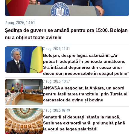
7 aug. 2026, 14:51
Ședința de guvern se amână pentru ora 15:00. Bolojan
nu a obținut toate avizele
7 aug. 2026, 11:51
Bolojan, despre legea salarizării: „Ar
putea fi adoptată în perioada următoare.
S-a întârziat depunerea din cauza unor
discursuri iresponsabile în spaţiul public”
7 aug. 2026, 10:57
ANSVSA a negociat, la Ankara, un acord
pentru facilitarea tranzitului prin Turcia al
carcaselor de ovine și bovine
7 aug. 2026, 09:49
Senatorii și deputații rămân la muncă.
Sesiunea extraordinară, prelungită până
la votul pe legea salarizării