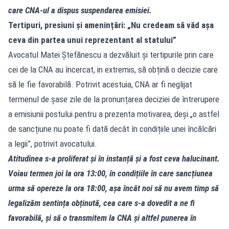
care CNA‑ul a dispus suspendarea emisiei.
Tertipuri, presiuni și amenințări: „Nu credeam să văd așa
ceva din partea unui reprezentant al statului”
Avocatul Matei Ștefănescu a dezvăluit și tertipurile prin care
cei de la CNA au încercat, in extremis, să obțină o decizie care
să le fie favorabilă. Potrivit acestuia, CNA ar fi neglijat
termenul de șase zile de la pronunțarea deciziei de întrerupere
a emisiunii postului pentru a prezenta motivarea, deși „o astfel
de sancțiune nu poate fi dată decât în condițiile unei încălcări
a legii”, potrivit avocatului.
Atitudinea s‑a proliferat și în instanță și a fost ceva halucinant.
Voiau termen joi la ora 13:00, în condițiile în care sancțiunea
urma să opereze la ora 18:00, așa încât noi să nu avem timp să
legalizăm sentința obținută, cea care s‑a dovedit a ne fi
favorabilă, și să o transmitem la CNA și altfel punerea în