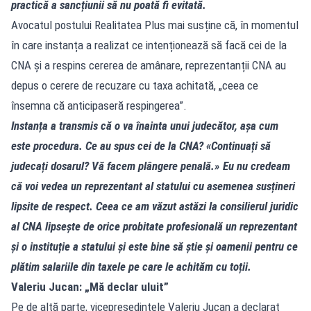
practică a sancțiunii să nu poată fi evitată.
Avocatul postului Realitatea Plus mai susține că, în momentul
în care instanța a realizat ce intenționează să facă cei de la
CNA și a respins cererea de amânare, reprezentanții CNA au
depus o cerere de recuzare cu taxa achitată, „ceea ce
însemna că anticipaseră respingerea”.
Instanța a transmis că o va înainta unui judecător, așa cum
este procedura. Ce au spus cei de la CNA? «Continuați să
judecați dosarul? Vă facem plângere penală.» Eu nu credeam
că voi vedea un reprezentant al statului cu asemenea susțineri
lipsite de respect. Ceea ce am văzut astăzi la consilierul juridic
al CNA lipsește de orice probitate profesională un reprezentant
și o instituție a statului și este bine să știe și oamenii pentru ce
plătim salariile din taxele pe care le achităm cu toții.
Valeriu Jucan: „Mă declar uluit”
Pe de altă parte, vicepreședintele Valeriu Jucan a declarat