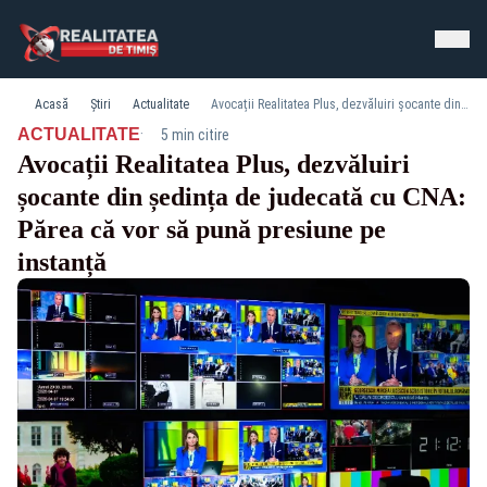
Acasă
Știri
Actualitate
Avocații Realitatea Plus, dezvăluiri șocante din ședința de judecată cu CNA: Părea că vor să pună presiune pe instanță
·
ACTUALITATE
5 min citire
Avocații Realitatea Plus, dezvăluiri
șocante din ședința de judecată cu CNA:
Părea că vor să pună presiune pe
instanță