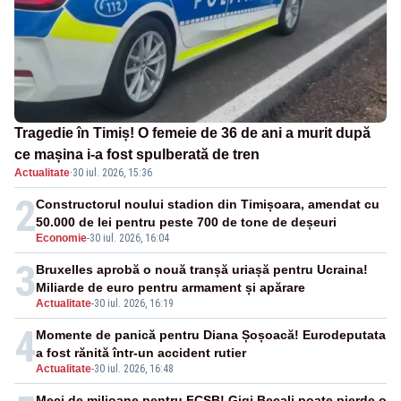
Tragedie în Timiș! O femeie de 36 de ani a murit după
ce mașina i-a fost spulberată de tren
Actualitate
·
30 iul. 2026, 15:36
2
Constructorul noului stadion din Timișoara, amendat cu
50.000 de lei pentru peste 700 de tone de deșeuri
Economie
-
30 iul. 2026, 16:04
3
Bruxelles aprobă o nouă tranșă uriașă pentru Ucraina!
Miliarde de euro pentru armament și apărare
Actualitate
-
30 iul. 2026, 16:19
4
Momente de panică pentru Diana Șoșoacă! Eurodeputata
a fost rănită într-un accident rutier
Actualitate
-
30 iul. 2026, 16:48
Meci de milioane pentru FCSB! Gigi Becali poate pierde o