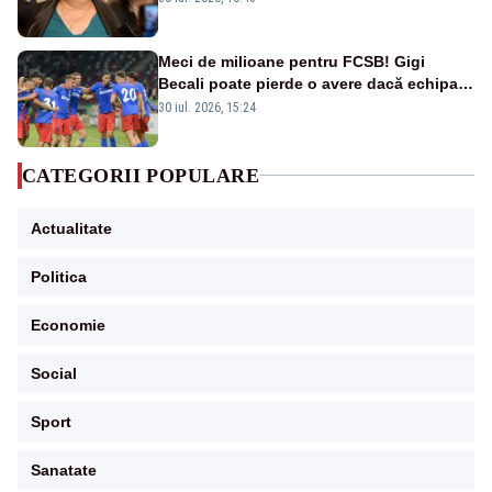
Meci de milioane pentru FCSB! Gigi
Becali poate pierde o avere dacă echipa
este eliminată de FK Auda
30 iul. 2026, 15:24
CATEGORII POPULARE
Actualitate
Politica
Economie
Social
Sport
Sanatate