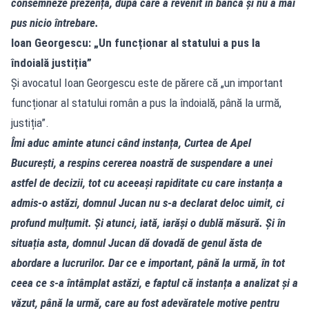
consemneze prezența, după care a revenit în bancă și nu a mai
pus nicio întrebare.
Ioan Georgescu: „Un funcționar al statului a pus la
îndoială justiția”
Și avocatul Ioan Georgescu este de părere că „un important
funcționar al statului român a pus la îndoială, până la urmă,
justiția”.
Îmi aduc aminte atunci când instanța, Curtea de Apel
București, a respins cererea noastră de suspendare a unei
astfel de decizii, tot cu aceeași rapiditate cu care instanța a
admis‑o astăzi, domnul Jucan nu s‑a declarat deloc uimit, ci
profund mulțumit. Și atunci, iată, iarăși o dublă măsură. Și în
situația asta, domnul Jucan dă dovadă de genul ăsta de
abordare a lucrurilor. Dar ce e important, până la urmă, în tot
ceea ce s‑a întâmplat astăzi, e faptul că instanța a analizat și a
văzut, până la urmă, care au fost adevăratele motive pentru