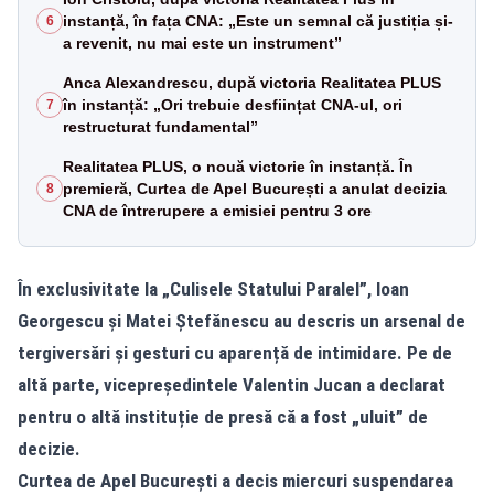
instanță, în fața CNA: „Este un semnal că justiția și-
6
a revenit, nu mai este un instrument”
Anca Alexandrescu, după victoria Realitatea PLUS
în instanță: „Ori trebuie desființat CNA-ul, ori
7
restructurat fundamental”
Realitatea PLUS, o nouă victorie în instanță. În
premieră, Curtea de Apel București a anulat decizia
8
CNA de întrerupere a emisiei pentru 3 ore
În exclusivitate la „Culisele Statului Paralel”, Ioan
Georgescu și Matei Ștefănescu au descris un arsenal de
tergiversări și gesturi cu aparență de intimidare. Pe de
altă parte, vicepreședintele Valentin Jucan a declarat
pentru o altă instituție de presă că a fost „uluit” de
decizie.
Curtea de Apel București a decis miercuri suspendarea