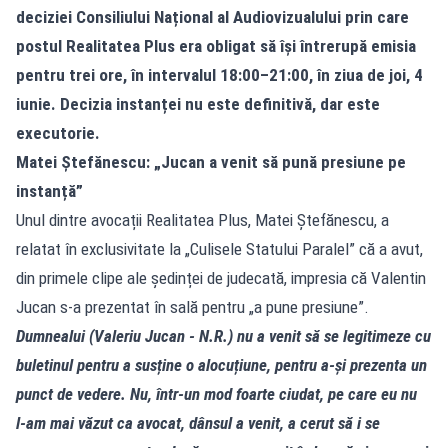
deciziei Consiliului Național al Audiovizualului prin care
postul Realitatea Plus era obligat să își întrerupă emisia
pentru trei ore, în intervalul 18:00–21:00, în ziua de joi, 4
iunie. Decizia instanței nu este definitivă, dar este
executorie.
Matei Ștefănescu: „Jucan a venit să pună presiune pe
instanță”
Unul dintre avocații Realitatea Plus, Matei Ștefănescu, a
relatat în exclusivitate la „Culisele Statului Paralel” că a avut,
din primele clipe ale ședinței de judecată, impresia că Valentin
Jucan s‑a prezentat în sală pentru „a pune presiune”.
Dumnealui (Valeriu Jucan - N.R.) nu a venit să se legitimeze cu
buletinul pentru a susține o alocuțiune, pentru a‑și prezenta un
punct de vedere. Nu, într‑un mod foarte ciudat, pe care eu nu
l‑am mai văzut ca avocat, dânsul a venit, a cerut să i se