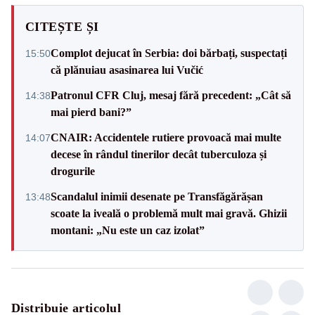
CITEȘTE ȘI
Complot dejucat în Serbia: doi bărbați, suspectați
15:50
că plănuiau asasinarea lui Vučić
Patronul CFR Cluj, mesaj fără precedent: „Cât să
14:38
mai pierd bani?”
CNAIR: Accidentele rutiere provoacă mai multe
14:07
decese în rândul tinerilor decât tuberculoza și
drogurile
Scandalul inimii desenate pe Transfăgărășan
13:48
scoate la iveală o problemă mult mai gravă. Ghizii
montani: „Nu este un caz izolat”
Distribuie articolul