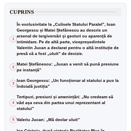
CUPRINS
În exclusivitate la „Culisele Statului Paralel”, Ioan
Georgescu și Matei Ștefănescu au descris un
arsenal de tergiversări și gesturi cu aparență de
1
intimidare. Pe de altă parte, vicepreședintele
Valentin Jucan a declarat pentru o altă instituție de
presă că a fost „uluit” de decizie.
Matei Ștefănescu: „Jucan a venit să pună presiune
2
pe instanță”
Ioan Georgescu: „Un funcționar al statului a pus la
3
îndoială justiția”
Tertipuri, presiuni și amenințări: „Nu credeam să
văd așa ceva din partea unui reprezentant al
4
statului”
Valeriu Jucan: „Mă declar uluit”
5
Ion Cristoiu, după victoria Realitatea Plus în