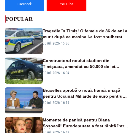
Facebook
YouTube
POPULAR
Tragedie în Timiș! O femeie de 36 de ani a
murit după ce mașina i-a fost spulberată
de tren
30 iul. 2026, 15:36
Constructorul noului stadion din
Timișoara, amendat cu 50.000 de lei
pentru peste 700 de tone de deșeuri
30 iul. 2026, 16:04
Bruxelles aprobă o nouă tranșă uriașă
pentru Ucraina! Miliarde de euro pentru
armament și apărare
30 iul. 2026, 16:19
Momente de panică pentru Diana
Șoșoacă! Eurodeputata a fost rănită într-
un accident rutier
30 iul. 2026, 16:48