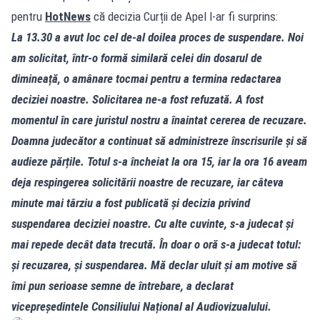
pentru
HotNews
că decizia Curții de Apel l‑ar fi surprins:
La 13.30 a avut loc cel de‑al doilea proces de suspendare. Noi
am solicitat, într‑o formă similară celei din dosarul de
dimineață, o amânare tocmai pentru a termina redactarea
deciziei noastre. Solicitarea ne‑a fost refuzată. A fost
momentul în care juristul nostru a înaintat cererea de recuzare.
Doamna judecător a continuat să administreze înscrisurile și să
audieze părțile. Totul s‑a încheiat la ora 15, iar la ora 16 aveam
deja respingerea solicitării noastre de recuzare, iar câteva
minute mai târziu a fost publicată și decizia privind
suspendarea deciziei noastre. Cu alte cuvinte, s‑a judecat și
mai repede decât data trecută. În doar o oră s‑a judecat totul:
și recuzarea, și suspendarea. Mă declar uluit și am motive să
îmi pun serioase semne de întrebare, a declarat
vicepreședintele Consiliului Național al Audiovizualului.