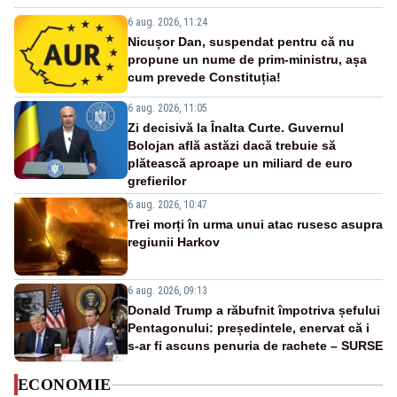
6 aug. 2026, 11:24
Nicușor Dan, suspendat pentru că nu
propune un nume de prim-ministru, așa
cum prevede Constituția!
6 aug. 2026, 11:05
Zi decisivă la Înalta Curte. Guvernul
Bolojan află astăzi dacă trebuie să
plătească aproape un miliard de euro
grefierilor
6 aug. 2026, 10:47
Trei morți în urma unui atac rusesc asupra
regiunii Harkov
6 aug. 2026, 09:13
Donald Trump a răbufnit împotriva șefului
Pentagonului: președintele, enervat că i
s-ar fi ascuns penuria de rachete – SURSE
ECONOMIE