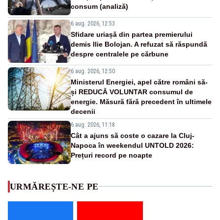
consum (analiză)
6 aug. 2026, 12:53
Sfidare uriașă din partea premierului
demis Ilie Bolojan. A refuzat să răspundă
despre centralele pe cărbune
6 aug. 2026, 12:50
Ministerul Energiei, apel către români să-
și REDUCĂ VOLUNTAR consumul de
energie. Măsură fără precedent în ultimele
decenii
6 aug. 2026, 11:18
Cât a ajuns să coste o cazare la Cluj-
Napoca în weekendul UNTOLD 2026:
Prețuri record pe noapte
URMĂREȘTE-NE PE