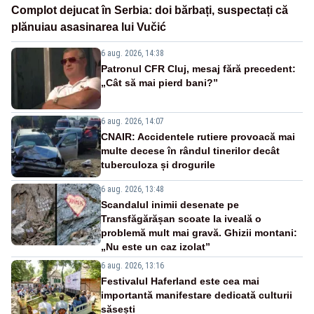
Complot dejucat în Serbia: doi bărbați, suspectați că
plănuiau asasinarea lui Vučić
6 aug. 2026, 14:38
Patronul CFR Cluj, mesaj fără precedent:
„Cât să mai pierd bani?”
6 aug. 2026, 14:07
CNAIR: Accidentele rutiere provoacă mai
multe decese în rândul tinerilor decât
tuberculoza și drogurile
6 aug. 2026, 13:48
Scandalul inimii desenate pe
Transfăgărășan scoate la iveală o
problemă mult mai gravă. Ghizii montani:
„Nu este un caz izolat”
6 aug. 2026, 13:16
Festivalul Haferland este cea mai
importantă manifestare dedicată culturii
săsești