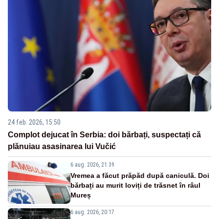
24 feb. 2026, 15:50
Complot dejucat în Serbia: doi bărbați, suspectați că
plănuiau asasinarea lui Vučić
6 aug. 2026, 21:39
Vremea a făcut prăpăd după caniculă. Doi
bărbați au murit loviți de trăsnet în râul
Mureș
6 aug. 2026, 20:17