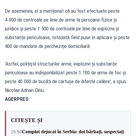
De asemenea, el a menționat că au fost efectuate peste
4.000 de controale pe linie de arme la persoane fizice și
juridice și peste 1.500 de controale pe linie de explozivi și
substanțe periculoase, totodată fiind puse în aplicare și peste
400 de mandate de percheziție domiciliară.
'Astfel, polițiștii structurilor arme, explozivi și substanțe
periculoase au indisponibilizat peste 1.100 de arme de foc și
peste 40.000 de bucăți de cartușe de diferite calibre', a spus
Nicolae Adrian Dinu.
AGERPRES
CITEȘTE ȘI
Complot dejucat în Serbia: doi bărbați, suspectați
15:50