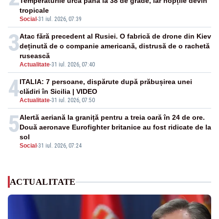
Temperaturile urcă până la 38 de grade, iar nopțile devin
tropicale
Social
-
31 iul. 2026, 07:39
3
Atac fără precedent al Rusiei. O fabrică de drone din Kiev
deținută de o companie americană, distrusă de o rachetă
rusească
Actualitate
-
31 iul. 2026, 07:40
4
ITALIA: 7 persoane, dispărute după prăbușirea unei
clădiri în Sicilia | VIDEO
Actualitate
-
31 iul. 2026, 07:50
5
Alertă aeriană la graniță pentru a treia oară în 24 de ore.
Două aeronave Eurofighter britanice au fost ridicate de la
sol
Social
-
31 iul. 2026, 07:24
ACTUALITATE