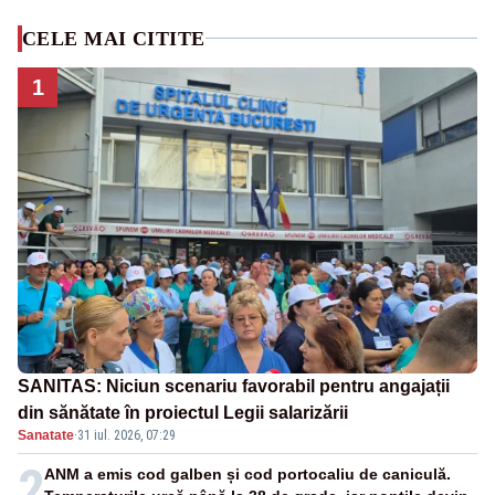
CELE MAI CITITE
1
SANITAS: Niciun scenariu favorabil pentru angajații
din sănătate în proiectul Legii salarizării
Sanatate
·
31 iul. 2026, 07:29
2
ANM a emis cod galben și cod portocaliu de caniculă.