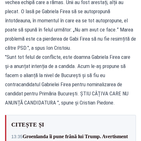
vechea echipă care a rămas. Unii au fost arestați, alții au
plecat. O lasă pe Gabriela Firea să se autopropună
întotdeauna, în momentul în care ea se tot autopropune, el
poate să spună în felul următor: „Nu am avut ce face.” Marea
problemă este ca pierderea de Gabi Firea să nu fie resimțită de
către PSD.", a spus Ion Cristoiu.
"Sunt tot felul de conflicte, este doamna Gabriela Firea care
și-a anunțat intenția de a candida. Acum le-aș propune să
facem o alianță la nivel de București și să fiu eu
contracandidatul Gabrielei Firea pentru nominalizarea de
candidat pentru Primăria București. ȘTIU CÂȚIVA CARE NU
ANUNȚĂ CANDIDATURA ", spune și Cristian Piedone.
CITEȘTE ȘI
Groenlanda îi pune frână lui Trump. Avertisment
13:35