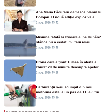
Ana Maria Păcuraru demască planul lui
Bolojan. O nouă ediție explozivă a
emisiunii „Miza Zilei” la Realitatea PLUS
2 aug. 2026, 15:42
Misiune ratată la Izvoarele, pe Dunăre:
stânca nu a cedat, militarii reiau
detonările luni – VIDEO
2 aug. 2026, 15:48
Drona care a ținut Tulcea în alertă a
zburat 20 de minute deasupra apelor
României. Au fost ridicate două F-16
2 aug. 2026, 19:28
Carburanții s-au scumpit din nou,
motorina este la un pas de 11 lei/litru
2 aug. 2026, 15:36