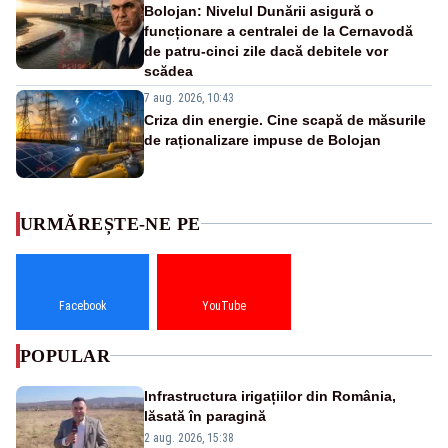
Bolojan: Nivelul Dunării asigură o
funcționare a centralei de la Cernavodă
de patru-cinci zile dacă debitele vor
scădea
7 aug. 2026, 10:43
Criza din energie. Cine scapă de măsurile
de raționalizare impuse de Bolojan
URMĂREȘTE-NE PE
Facebook
YouTube
POPULAR
Infrastructura irigațiilor din România,
lăsată în paragină
2 aug. 2026, 15:38