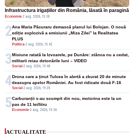
Infrastructura irigațiilor din România, lăsată în paragină
Economie
·
2 aug. 2026, 15:38
2
Ana Maria Păcuraru demască planul lui Bolojan. O nouă
ediție explozivă a emisiunii „Miza Zilei” la Realitatea
PLUS
Politica
-
2 aug. 2026, 15:42
3
Misiune ratată la Izvoarele, pe Dunăre: stânca nu a cedat,
militarii reiau detonările luni – VIDEO
Social
-
2 aug. 2026, 15:48
4
Drona care a ținut Tulcea în alertă a zburat 20 de minute
deasupra apelor României. Au fost ridicate două F-16
Social
-
2 aug. 2026, 19:28
5
Carburanții s-au scumpit din nou, motorina este la un
pas de 11 lei/litru
Economie
-
2 aug. 2026, 15:36
ACTUALITATE