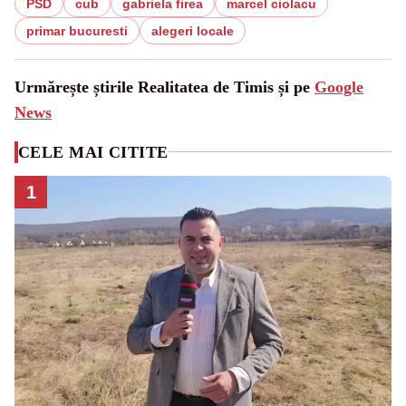
PSD
cub
gabriela firea
marcel ciolacu
primar bucuresti
alegeri locale
Urmărește știrile Realitatea de Timis și pe
Google
News
CELE MAI CITITE
1