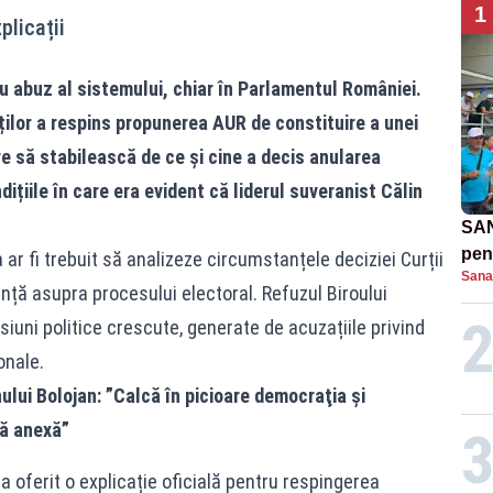
1
plicații
 abuz al sistemului, chiar în Parlamentul României.
ilor a respins propunerea AUR de constituire a unei
 să stabilească de ce și cine a decis anularea
ițiile în care era evident că liderul suveranist Călin
SAN
pent
 ar fi trebuit să analizeze circumstanțele deciziei Curții
Sana
proi
nță asupra procesului electoral. Refuzul Biroului
iuni politice crescute, generate de acuzațiile privind
onale.
ului Bolojan: ”Calcă în picioare democraţia şi
lă anexă”
ferit o explicație oficială pentru respingerea