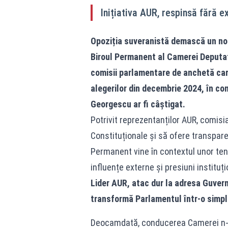
Inițiativa AUR, respinsă fără ex
Opoziția suveranistă demască un nou
Biroul Permanent al Camerei Deputaț
comisii parlamentare de anchetă care
alegerilor din decembrie 2024, în cond
Georgescu ar fi câștigat.
Potrivit reprezentanților AUR, comisia
Constituționale și să ofere transpare
Permanent vine în contextul unor tens
influențe externe și presiuni instituți
Lider AUR, atac dur la adresa Guvern
transformă Parlamentul într-o simp
Deocamdată, conducerea Camerei n-a o