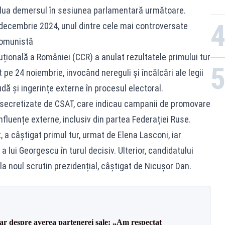
relua demersul în sesiunea parlamentară următoare.
n decembrie 2024, unul dintre cele mai controversate
comunistă
țională a României (CCR) a anulat rezultatele primului tur
t pe 24 noiembrie, invocând nereguli și încălcări ale legii
udă și ingerințe externe în procesul electoral.
secretizate de CSAT, care indicau campanii de promovare
influențe externe, inclusiv din partea Federației Ruse.
 a câștigat primul tur, urmat de Elena Lasconi, iar
a lui Georgescu în turul decisiv. Ulterior, candidatului
 la noul scrutin prezidențial, câștigat de Nicușor Dan.
lar despre averea partenerei sale: „Am respectat