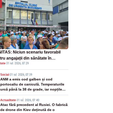
ITAS: Niciun scenariu favorabil
ru angajații din sănătate în
tate
·
31 iul. 2026, 07:29
ectul Legii salarizării
2
Social
-
31 iul. 2026, 07:39
ANM a emis cod galben și cod
portocaliu de caniculă. Temperaturile
urcă până la 38 de grade, iar nopțile
devin tropicale
3
Actualitate
-
31 iul. 2026, 07:40
Atac fără precedent al Rusiei. O fabrică
de drone din Kiev deținută de o