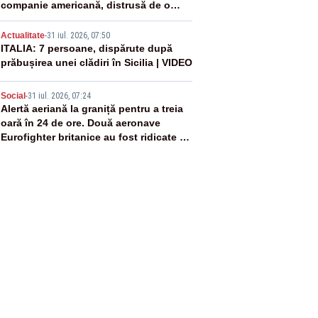
companie americană, distrusă de o
rachetă rusească
4
Actualitate
-
31 iul. 2026, 07:50
ITALIA: 7 persoane, dispărute după
prăbușirea unei clădiri în Sicilia | VIDEO
5
Social
-
31 iul. 2026, 07:24
Alertă aeriană la graniță pentru a treia
oară în 24 de ore. Două aeronave
Eurofighter britanice au fost ridicate de
la sol