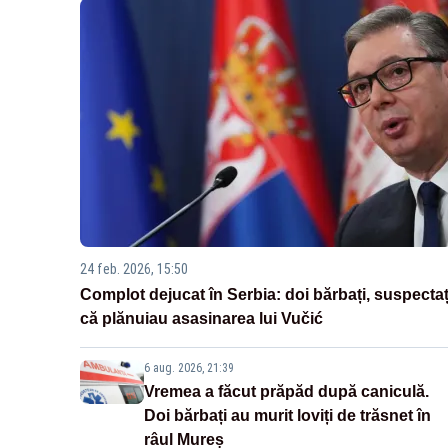
24 feb. 2026, 15:50
Complot dejucat în Serbia: doi bărbați, suspectaț
că plănuiau asasinarea lui Vučić
6 aug. 2026, 21:39
Vremea a făcut prăpăd după caniculă.
Doi bărbați au murit loviți de trăsnet în
râul Mureș