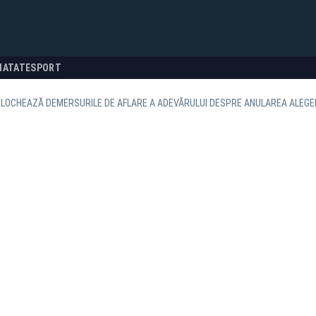
NATATE
SPORT
BLOCHEAZĂ DEMERSURILE DE AFLARE A ADEVĂRULUI DESPRE ANULAREA ALEGE