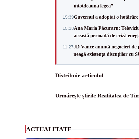
întotdeauna legea”
Guvernul a adoptat o hotărâre 
15:39
Ana Maria Păcuraru: Televiziune
15:18
această perioadă de criză enege
JD Vance anunță negocieri de pa
11:27
neagă existența discuțiilor cu 
Distribuie articolul
Urmărește știrile Realitatea de Tim
ACTUALITATE