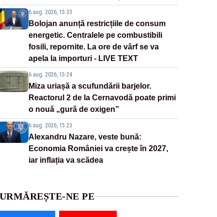
6 aug. 2026, 15:33
Bolojan anunță restricțiile de consum
energetic. Centralele pe combustibili
fosili, repornite. La ore de vârf se va
apela la importuri - LIVE TEXT
6 aug. 2026, 15:24
Miza uriașă a scufundării barjelor.
Reactorul 2 de la Cernavodă poate primi
o nouă „gură de oxigen”
6 aug. 2026, 15:23
Alexandru Nazare, veste bună:
Economia României va crește în 2027,
iar inflația va scădea
URMĂREȘTE-NE PE