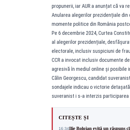
propunerii, iar AUR a anunțat că va 
Anularea alegerilor prezidențiale di
momente politice din România post
Pe 6 decembrie 2024, Curtea Constitu
al alegerilor prezidențiale, desfășura
electorale, inclusiv suspiciuni de fra
CCR a invocat inclusiv documente de
agresivă în mediul online și posibile 
Călin Georgescu, candidat suveranist,
sondajele indicau o victorie detașată 
suveranist i s-a interzis participarea
CITEȘTE ȘI
Ilie Bolojan evită un răspuns c
16:34