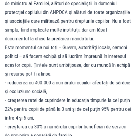
de ministru al Familiei, alături de specialiștii în domeniul
protecției copilului din ANPDCA și alături de toate organizațiile
și asociațiile care militează pentru drepturile copiilor. Nu a fost
simplu, fiind implicate multe instituții, dar am lăsat
documentul la cheie la predarea mandatului.
Este momentul ca noi toți – Guvern, autorități locale, oameni
politici – să facem echipă și să lucrăm împreună în interesul
acestor copii. Țintele sunt ambițioase, dar cu muncă în echipă
și resurse pot fi atinse:
- reducerea cu 400.000 a numărului copiilor afectați de sărăcie
și excluziune socială,
- creșterea ratei de cuprindere în educația timpurie la cel puțin
22% pentru copiii de până la 3 ani și de cel puțin 95% pentru cei
între 4 și 6 ani,
- creșterea cu 30% a numărului copiilor beneficiari de servicii
de prevenire a separării de familie,