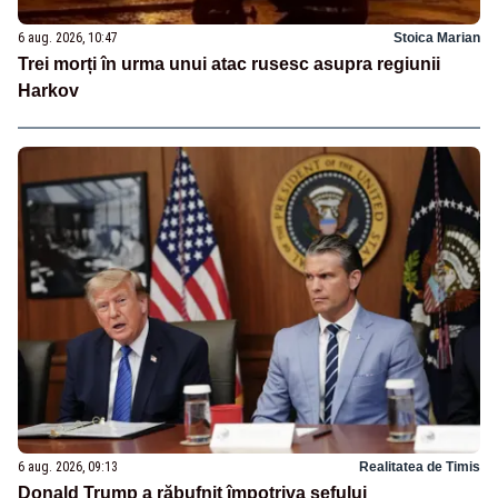
6 aug. 2026, 10:47
Stoica Marian
Trei morți în urma unui atac rusesc asupra regiunii
Harkov
6 aug. 2026, 09:13
Realitatea de Timis
Donald Trump a răbufnit împotriva șefului