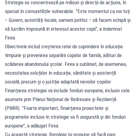
Strategia se concentrează pe măsuri și direcții de acțiune, în
special în comunitățile vulnerabile. "Este momentul ca noi toți
– Guvern, autorități locale, oameni politici – să facem echipă și
să lucrăm împreună în interesul acestor copii", a îndemnat
Firea.
Obiectivele includ creșterea ratei de cuprindere în educația
timpurie și prevenirea separării copiilor de familii, alături de
scăderea abandonului școlar. Firea a subliniat, de asemenea,
necesitatea soluțiilor în educație, sănătate și asistență
socială, precum și o justiție adaptată nevoilor copiilor.
Finanțarea strategiei va include fonduri europene, inclusiv cele
asumate prin Planul Național de Redresare și Reziliență
(PNRR). "Foarte important, finanțarea proiectelor și
programelor incluse în strategie va fi asigurată și din fonduri
europene", a adăugat Firea.
Cu această strategie, România își propune să facă pași