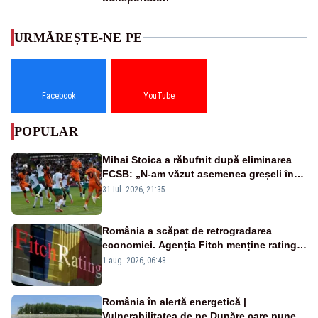
URMĂREȘTE-NE PE
Facebook
YouTube
POPULAR
Mihai Stoica a răbufnit după eliminarea
FCSB: „N-am văzut asemenea greșeli în
190 de meciuri europene”
31 iul. 2026, 21:35
România a scăpat de retrogradarea
economiei. Agenția Fitch menține ratingul
„BBB-” cu perspectivă negativă
1 aug. 2026, 06:48
România în alertă energetică |
Vulnerabilitatea de pe Dunăre care pune