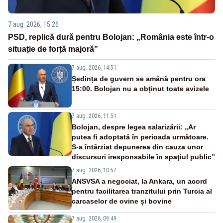
7 aug. 2026, 15:26
PSD, replică dură pentru Bolojan: „România este într-o
situație de forță majoră”
7 aug. 2026, 14:51
Ședința de guvern se amână pentru ora
15:00. Bolojan nu a obținut toate avizele
7 aug. 2026, 11:51
Bolojan, despre legea salarizării: „Ar
putea fi adoptată în perioada următoare.
S-a întârziat depunerea din cauza unor
discursuri iresponsabile în spaţiul public”
7 aug. 2026, 10:57
ANSVSA a negociat, la Ankara, un acord
pentru facilitarea tranzitului prin Turcia al
carcaselor de ovine și bovine
7 aug. 2026, 09:49