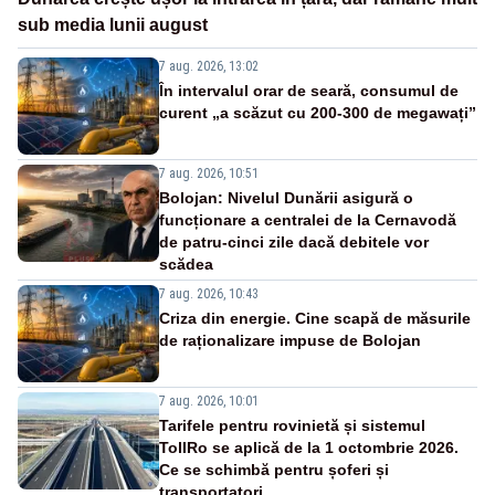
sub media lunii august
7 aug. 2026, 13:02
În intervalul orar de seară, consumul de
curent „a scăzut cu 200-300 de megawați”
7 aug. 2026, 10:51
Bolojan: Nivelul Dunării asigură o
funcționare a centralei de la Cernavodă
de patru-cinci zile dacă debitele vor
scădea
7 aug. 2026, 10:43
Criza din energie. Cine scapă de măsurile
de raționalizare impuse de Bolojan
7 aug. 2026, 10:01
Tarifele pentru rovinietă și sistemul
TollRo se aplică de la 1 octombrie 2026.
Ce se schimbă pentru șoferi și
transportatori