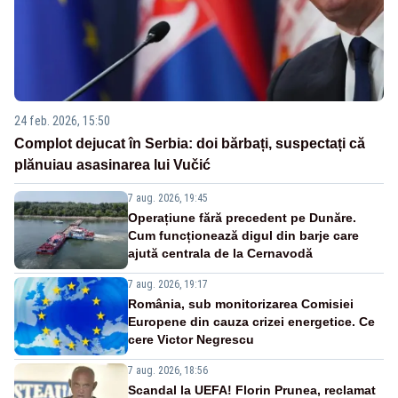
24 feb. 2026, 15:50
Complot dejucat în Serbia: doi bărbați, suspectați că
plănuiau asasinarea lui Vučić
7 aug. 2026, 19:45
Operațiune fără precedent pe Dunăre.
Cum funcționează digul din barje care
ajută centrala de la Cernavodă
7 aug. 2026, 19:17
România, sub monitorizarea Comisiei
Europene din cauza crizei energetice. Ce
cere Victor Negrescu
7 aug. 2026, 18:56
Scandal la UEFA! Florin Prunea, reclamat