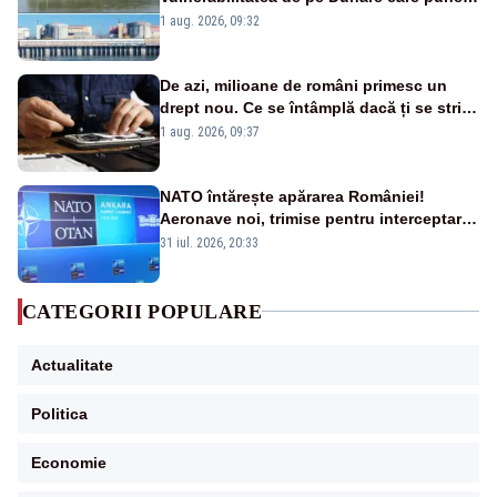
în pericol Centrala Cernavodă era
1 aug. 2026, 09:32
cunoscută de pe vremea lui Ceaușescu
De azi, milioane de români primesc un
drept nou. Ce se întâmplă dacă ți se strică
un produs
1 aug. 2026, 09:37
NATO întărește apărarea României!
Aeronave noi, trimise pentru interceptarea
și distrugerea dronelor
31 iul. 2026, 20:33
CATEGORII POPULARE
Actualitate
Politica
Economie