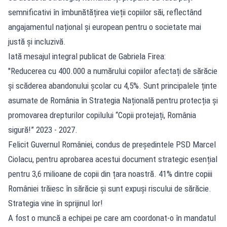
semnificativi în îmbunătățirea vieții copiilor săi, reflectând
angajamentul național și european pentru o societate mai
justă și incluzivă.
Iată mesajul integral publicat de Gabriela Firea:
"Reducerea cu 400.000 a numărului copiilor afectați de sărăcie
și scăderea abandonului școlar cu 4,5%. Sunt principalele ținte
asumate de România în Strategia Națională pentru protecția și
promovarea drepturilor copilului “Copii protejați, România
sigură!” 2023 - 2027.
Felicit Guvernul României, condus de președintele PSD Marcel
Ciolacu, pentru aprobarea acestui document strategic esențial
pentru 3,6 milioane de copii din țara noastră. 41% dintre copiii
României trăiesc în sărăcie și sunt expuși riscului de sărăcie.
Strategia vine în sprijinul lor!
A fost o muncă a echipei pe care am coordonat-o în mandatul