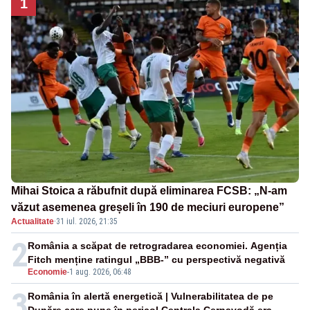
1
Mihai Stoica a răbufnit după eliminarea FCSB: „N-am
văzut asemenea greșeli în 190 de meciuri europene”
Actualitate
·
31 iul. 2026, 21:35
2
România a scăpat de retrogradarea economiei. Agenția
Fitch menține ratingul „BBB-” cu perspectivă negativă
Economie
-
1 aug. 2026, 06:48
3
România în alertă energetică | Vulnerabilitatea de pe