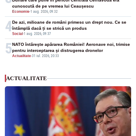
Dunăre care pune în pericol Centrala Cernavodă era
cunoscută de pe vremea lui Ceaușescu
Economie
-
1 aug. 2026, 09:32
4
De azi, milioane de români primesc un drept nou. Ce se
întâmplă dacă ți se strică un produs
Social
-
1 aug. 2026, 09:37
5
NATO întărește apărarea României! Aeronave noi, trimise
pentru interceptarea și distrugerea dronelor
Actualitate
-
31 iul. 2026, 20:33
ACTUALITATE